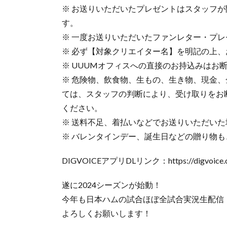
※ お送りいただいたプレゼントはスタッフ
す。
※ 一度お送りいただいたファンレター・プ
※ 必ず【対象クリエイター名】を明記の上
※ UUUMオフィスへの直接のお持込みはお
※ 危険物、飲食物、生もの、生き物、現金
ては、スタッフの判断により、受け取りをお
ください。
※ 送料不足、着払いなどでお送りいただい
※ バレンタインデー、誕生日などの贈り物
DIGVOICEアプリDLリンク：https://digvoice.on
遂に2024シーズンが始動！
今年も日本ハムの試合ほぼ全試合実況生配信
よろしくお願いします！