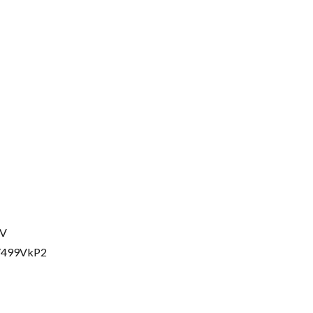
DV
/499VkP2