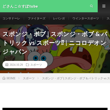
どさんこ☆すぽtube
コンサドーレ
ファイターズ
レバンガ
ウインタースポーツ
ス
スポンジ・ボブ | スポンジ・ボブ & パ
トリック vs スポーツ⁉︎ | ニコロデオン
ジャパン
2024.10.29
スポーツ
スポーツ
スポンジ・ボブ | スポンジ・ボブ & パトリック vs 
HOME