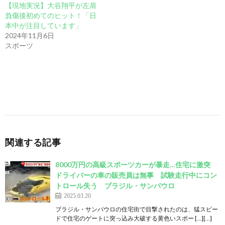
【現地実況】大谷翔平が左肩
負傷後初めてのヒット！「日
本中が注目しています」
2024年11月6日
スポーツ
関連する記事
8000万円の高級スポーツカーが暴走…住宅に激突
ドライバーの車の販売員は無事 試験走行中にコン
トロール失う ブラジル・サンパウロ
2025.03.20
ブラジル・サンパウロの住宅街で目撃されたのは、猛スピー
ドで住宅のゲートに突っ込み大破する黄色いスポー […][…]