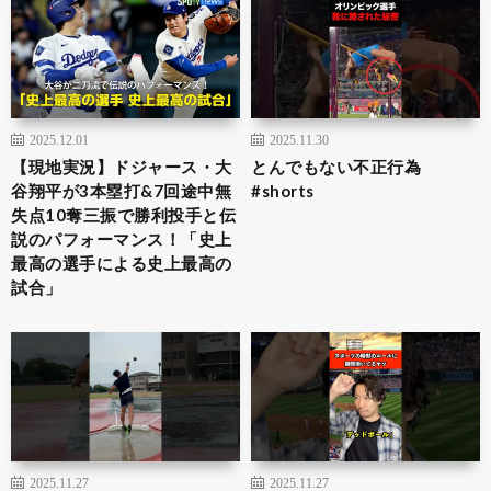
2025.12.01
2025.11.30
【現地実況】ドジャース・大
とんでもない不正行為
谷翔平が3本塁打&7回途中無
#shorts
失点10奪三振で勝利投手と伝
説のパフォーマンス！「史上
最高の選手による史上最高の
試合」
2025.11.27
2025.11.27