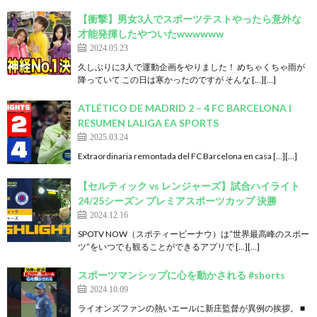
【衝撃】男女3人でスポーツテストやったら意外な
才能発揮したやついたwwwwww
2024.05.23
久しぶりに3人で運動企画をやりました！ めちゃくちゃ雨が
降っていて この日は寒かったのですが そんな […][…]
ATLÉTICO DE MADRID 2 – 4 FC BARCELONA I
RESUMEN LALIGA EA SPORTS
2025.03.24
Extraordinaria remontada del FC Barcelona en casa […][…]
【セルティック vs レンジャーズ】試合ハイライト
24/25シーズン プレミアスポーツカップ 決勝
2024.12.16
SPOTV NOW（スポティービーナウ）は”世界最高峰のスポー
ツ”をいつでも観ることができるアプリで […][…]
スポーツマンシップに心を動かされる #shorts
2024.10.09
ライオンズファンの熱いエールに新庄監督が異例の挨拶。 ■