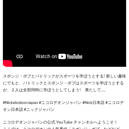
スポンジ・ボブとパトリックがスポーツを学ぼうとする! 新しい趣味
にでもと、パトリックとスポンジ・ボブはスポーツを学ぼうとする
が、２人は全部同時に学ぼうとしてしまう! 果たして…。
#NickelodeonJapan #ニコロデオンジャパン #Nick日本語 #ニコロデ
オン日本語 #ニックジャパン
ニコロデオンジャパンの公式 YouTube チャンネルへようこそ！
ここでは、ニコロデオンの人気番組「スポンジ・ボブ」などなど、