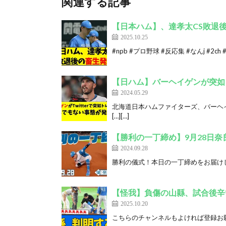
関連する記事
【日本ハム】、達孝太CS敗退
2025.10.25
#npb #プロ野球 #反応集 #なんj #2ch
【日ハム】バーヘイゲンが突如
2024.05.29
北海道日本ハムファイターズ、バーヘ
[…][…]
【勝利の一丁締め】9月28日奈
2024.09.28
勝利の儀式！本日の一丁締めをお届けします！ 
【怪我】負傷の山縣、試合後辛
2025.10.20
こちらのチャンネルもよければ登録お願いします ht