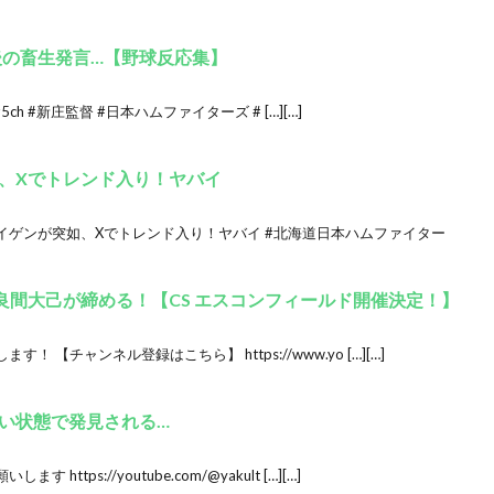
後の畜生発言…【野球反応集】
 #5ch #新庄監督 #日本ハムファイターズ # […][…]
、Xでトレンド入り！ヤバイ
イゲンが突如、Xでトレンド入り！ヤバイ #北海道日本ハムファイター
良間大己が締める！【CS エスコンフィールド開催決定！】
【チャンネル登録はこちら】 https://www.yo […][…]
い状態で発見される…
tps://youtube.com/@yakult […][…]