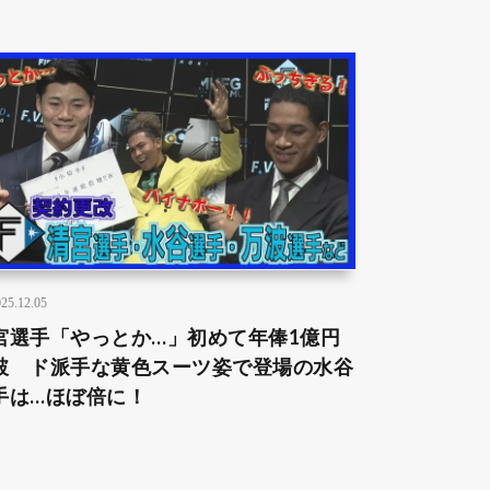
25.12.05
宮選手「やっとか…」初めて年俸1億円
破 ド派手な黄色スーツ姿で登場の水谷
手は…ほぼ倍に！