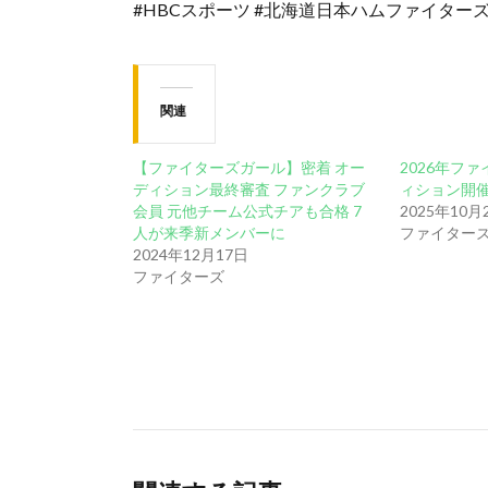
#HBCスポーツ #北海道日本ハムファイター
関連
【ファイターズガール】密着 オー
2026年フ
ディション最終審査 ファンクラブ
ィション開
会員 元他チーム公式チアも合格 7
2025年10月
人が来季新メンバーに
ファイター
2024年12月17日
ファイターズ