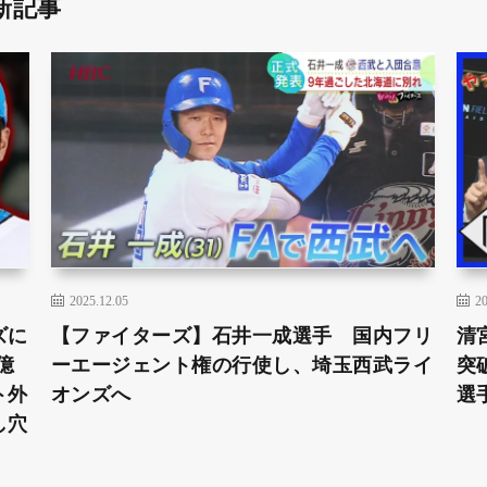
新記事
2025.12.05
20
ズに
【ファイターズ】石井一成選手 国内フリ
清
億
ーエージェント権の行使し、埼玉西武ライ
突
ト外
オンズへ
選
し穴