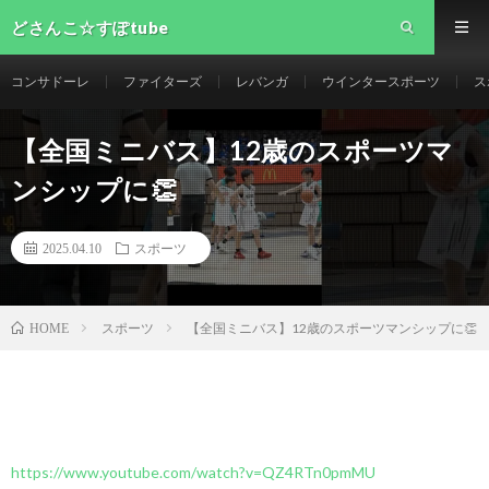
どさんこ☆すぽtube
コンサドーレ
ファイターズ
レバンガ
ウインタースポーツ
ス
【全国ミニバス】12歳のスポーツマ
ンシップに👏
2025.04.10
スポーツ
スポーツ
【全国ミニバス】12歳のスポーツマンシップに👏
HOME
https://www.youtube.com/watch?v=QZ4RTn0pmMU