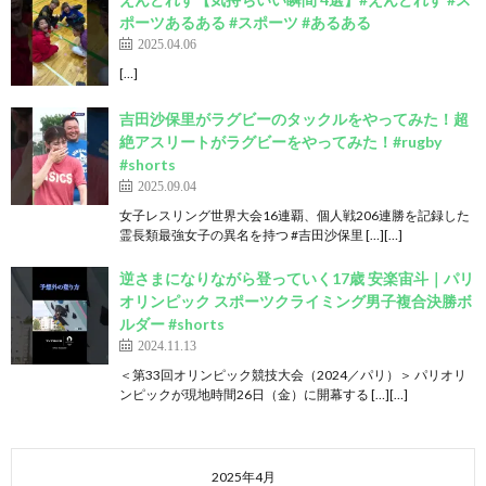
ポーツあるある #スポーツ #あるある
2025.04.06
[…]
吉田沙保里がラグビーのタックルをやってみた！超
絶アスリートがラグビーをやってみた！#rugby
#shorts
2025.09.04
女子レスリング世界大会16連覇、個人戦206連勝を記録した
霊長類最強女子の異名を持つ #吉田沙保里 […][…]
逆さまになりながら登っていく17歳 安楽宙斗｜パリ
オリンピック スポーツクライミング男子複合決勝ボ
ルダー #shorts
2024.11.13
＜第33回オリンピック競技大会（2024／パリ）＞ パリオリ
ンピックが現地時間26日（金）に開幕する […][…]
2025年4月