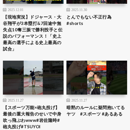
2025.12.01
2025.11.30
【現地実況】ドジャース・大
とんでもない不正行為
谷翔平が3本塁打&7回途中無
#shorts
失点10奪三振で勝利投手と伝
説のパフォーマンス！「史上
最高の選手による史上最高の
試合」
2025.11.27
2025.11.27
【スポーツ万能×砲丸投げ】
暗黙のルールに疑問抱いてる
最後の重大報告のせいで中身
ヤツ #スポーツ #あるある
吹っ飛ぶわwww#岩佐隆時#
砲丸投げ#TSUYOI