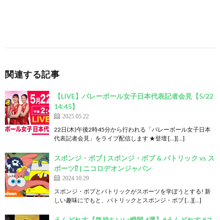
関連する記事
【LIVE】バレーボール女子日本代表記者会見【5/22
14:45】
2025.05.22
22日(木)午後2時45分から行われる「バレーボール女子日本
代表記者会見」をライブ配信します ★登壇 […][…]
スポンジ・ボブ | スポンジ・ボブ & パトリック vs ス
ポーツ⁉︎ | ニコロデオンジャパン
2024.10.29
スポンジ・ボブとパトリックがスポーツを学ぼうとする! 新
しい趣味にでもと、パトリックとスポンジ・ボブ […][…]
えんどれす【気持ちいい瞬間 4選】#えんどれす #ス