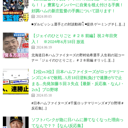
ら！！』豊富なメンバーに自覚を植え付ける手腕！
好調ハムの新庄監督の手腕について語ります！
2024.09.05
■ダルビッシュ選手との対談動画👇 ◾️提供 ゲーミングチ […][…]
【ジェイのひとりごと ＃２８ 前編】祝２年目突
入！ ※2024年6月18日 放送
2024.06.19
北海道日本ハムファイターズの野村佑希選手 人生初の冠コー
ナー「ジェイのひとりごと」＃２８前編 オリッ […][…]
【2位vs3位】日本ハムファイターズがロッテマリー
ンズに4-6で敗戦…5月18日逆転負けで連勝が5で止
まる…先発加藤５回３失点【最新・反応集・なんJ・
2ch】プロ野球
2024.05.18
#日本ハムファイターズ #千葉ロッテマリーンズ #プロ野球 #
反応集[…]
ソフトバンクが急に日ハムに勝てなくなった理由っ
てなんで？？【なんJ反応集】