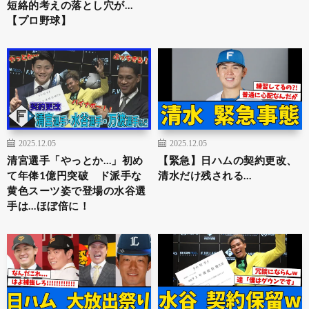
短絡的考えの落とし穴が…
【プロ野球】
2025.12.05
2025.12.05
清宮選手「やっとか…」初め
【緊急】日ハムの契約更改、
て年俸1億円突破 ド派手な
清水だけ残される…
黄色スーツ姿で登場の水谷選
手は…ほぼ倍に！