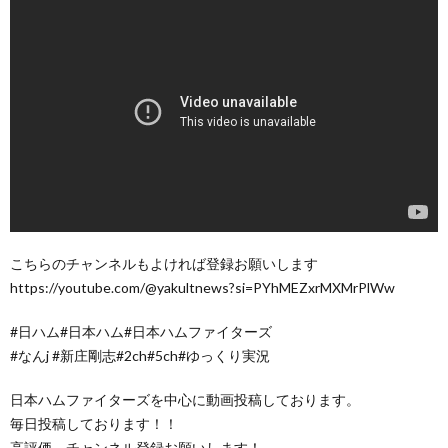
こちらのチャンネルもよければ登録お願いします
https://youtube.com/@yakultnews?si=PYhMEZxrMXMrPlWw
#日ハム#日本ハム#日本ハムファイターズ
#なんj #新庄剛志#2ch#5ch#ゆっくり実況
日本ハムファイターズを中心に動画投稿しております。
毎日投稿しております！！
高評価、チャンネル登録お願いします！