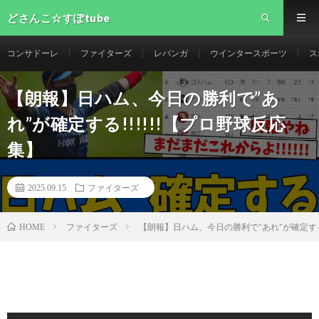
どさんこ☆すぽtube
コンサドーレ
ファイターズ
レバンガ
ウインタースポーツ
ス
【朗報】日ハム、今日の勝利で”あ
れ”が確定する!!!!!!【プロ野球反応
集】
2025.09.15
ファイターズ
ファイターズ
【朗報】日ハム、今日の勝利で”あれ”が確定する!
HOME