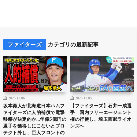
ファイターズ
カテゴリの最新記事
2025.12.06
2025.12.05
坂本勇人が北海道日本ハムフ
【ファイターズ】石井一成選
ァイターズに人的補償で電撃
手 国内フリーエージェント
移籍が決定的か…年俸5億円の
権の行使し、埼玉西武ライオ
選手を獲得しにこないとプロ
ンズへ
テクト外し、巨人フロントの