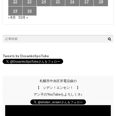
22
23
24
25
26
27
28
29
30
« 8月
10月 »
Tweets by DosankoSpoTube
札幌市中央区市電沿線の
【 シデン！エンセン！ 】
デン子のYouTubeもよろしくネ♪