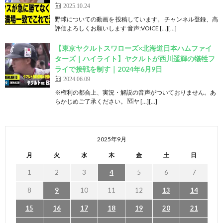
2025.10.24
野球についての動画を 投稿しています。 チャンネル登録、高
評価よろしくお願いします 音声:VOICE […][…]
【東京ヤクルトスワローズ×北海道日本ハムファイ
ターズ｜ハイライト】ヤクルトが西川遥輝の犠牲フ
ライで接戦を制す｜2024年6月9日
2024.06.09
※権利の都合上、実況・解説の音声がついておりません。あ
らかじめご了承ください。 🆚ヤ […][…]
2025年9月
月
火
水
木
金
土
日
1
2
3
4
5
6
7
8
9
10
11
12
13
14
15
16
17
18
19
20
21