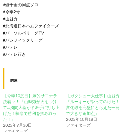
#値千金の同点ソロ
#今季2号
#山縣秀
#北海道日本ハムファイターズ
#パーソルパリーグTV
#パシフィックリーグ
#パテレ
#パテレ行き
関連
【今季10度目】劇的サヨナラ
【ガタシュー大仕事】山縣秀
決着ッ!!!『山縣秀が火をつけ
『ルーキーがやってのけた！
て…淺間大基がド派手に打ち上
変化球を完璧にとらえた一発
げた！執念で勝利を掴み取っ
で大きな追加点』
た！』
2025年10月18日
2025年9月30日
ファイターズ
ファイターズ