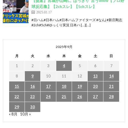
【提案】宮城が山崎に”はっきり”言うwww【プロ野
球反応集】【2chスレ】【5chスレ】
2025.01.17
#日ハム#日本ハム#日本ハムファイターズ #なんj #新庄剛志
#2ch#5ch#ゆっくり実況 日本ハ […][…]
2025年9月
月
火
水
木
金
土
日
1
2
3
4
5
6
7
8
9
10
11
12
13
14
15
16
17
18
19
20
21
22
23
24
25
26
27
28
29
30
« 8月
10月 »