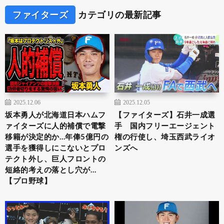
ファイターズ
カテゴリの最新記事
2025.12.06
2025.12.05
坂本勇人が北海道日本ハムフ
【ファイターズ】石井一成選
ァイターズに人的補償で電撃
手 国内フリーエージェント
移籍が決定的か…年俸5億円の
権の行使し、埼玉西武ライオ
選手を獲得しにこないとプロ
ンズへ
テクト外し、巨人フロントの
短絡的考えの落とし穴が…
【プロ野球】