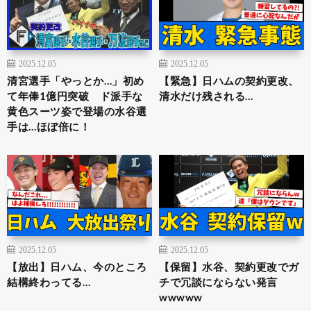
2025.12.05
2025.12.05
清宮選手「やっとか…」初め
【緊急】日ハムの契約更改、
て年俸1億円突破 ド派手な
清水だけ残される…
黄色スーツ姿で登場の水谷選
手は…ほぼ倍に！
2025.12.05
2025.12.05
【放出】日ハム、今のところ
【保留】水谷、契約更改でガ
結構終わってる…
チで冗談にならない発言
wwwww