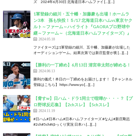
ズ 2024年6月30日 北海道日本ハムファイ […][…]
1軍登録の細川・五十幡・加藤豪も出場！ホームラ
ン3本 孫も快投！５/17 北海道日本ハムvs東京ヤク
ルト～ファーム～ハイライト『GAORAプロ野球中
継～ファーム～（北海道日本ハムファイターズ）』
2024.05.18
ファイターズは1軍登録の細川、五十幡、加藤豪が出場した
オーディションゲーム。結果次第では新庄監督が夜 […][…]
【勝利の一丁締め】6月13日 清宮幸太郎が締める！
2024.06.13
勝利の儀式！本日の一丁締めをお届けします！ 【チャンネル
登録はこちら】 https://www.yo […][…]
【脅すw】日ハム・ドラ1同士で喧嘩か・・・？【プ
ロ野球反応集】【2chスレ】【5chスレ】
2024.11.19
#日ハム#日本ハム#日本ハムファイターズ #なんj #新庄剛志
#2ch#5ch#ゆっくり実況 日本ハ […][…]