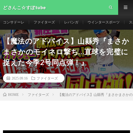
どさんこ☆すぽtube
コンサドーレ
ファイターズ
レバンガ
ウインタースポーツ
ス
【魔法のアドバイス】山縣秀『まさか
まさかのモイネロ撃ち…直球を完璧に
捉えた今季2号同点弾！』
2025.09.16
ファイターズ
ファイターズ
【魔法のアドバイス】山縣秀『まさかまさか
HOME