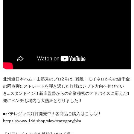
北海道日本ハム・山縣秀のプロ2号は…難敵・モイネロからの値千金
の同点弾!! ストレートを弾き返した打球はレフト方向へ伸びてい
き…スタンドイン!! 新庄監督からの企業秘密のアドバイスに応えた1
発にベンチも場内も大熱狂となりました!!
■パテレグッズ好評発売中!! 各商品ご購入はこちら!!
https://www.16d.shop/view/category/plm
【パテレ チャンネル登録】はコチラ！