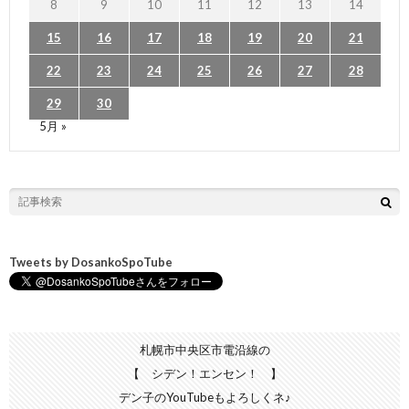
8
9
10
11
12
13
14
15
16
17
18
19
20
21
22
23
24
25
26
27
28
29
30
5月 »
Tweets by DosankoSpoTube
札幌市中央区市電沿線の
【 シデン！エンセン！ 】
デン子のYouTubeもよろしくネ♪