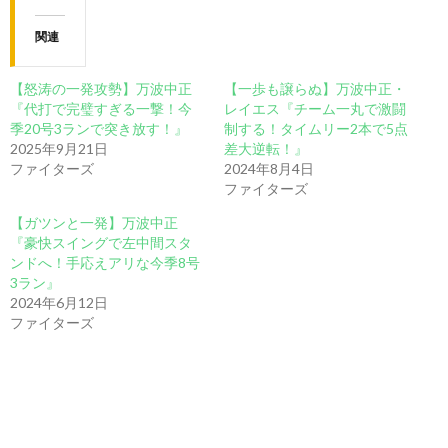
関連
【怒涛の一発攻勢】万波中正
【一歩も譲らぬ】万波中正・
『代打で完璧すぎる一撃！今
レイエス『チーム一丸で激闘
季20号3ランで突き放す！』
制する！タイムリー2本で5点
2025年9月21日
差大逆転！』
ファイターズ
2024年8月4日
ファイターズ
【ガツンと一発】万波中正
『豪快スイングで左中間スタ
ンドへ！手応えアリな今季8号
3ラン』
2024年6月12日
ファイターズ