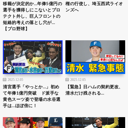
移籍が決定的か…年俸5億円の
権の行使し、埼玉西武ライオ
選手を獲得しにこないとプロ
ンズへ
テクト外し、巨人フロントの
短絡的考えの落とし穴が…
【プロ野球】
2025.12.05
2025.12.05
清宮選手「やっとか…」初め
【緊急】日ハムの契約更改、
て年俸1億円突破 ド派手な
清水だけ残される…
黄色スーツ姿で登場の水谷選
手は…ほぼ倍に！