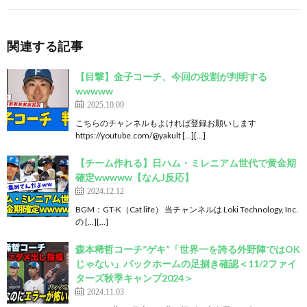
関連する記事
【目撃】金子コーチ、今回の役割が判明する
wwwww
2025.10.09
こちらのチャンネルもよければ登録お願いします
https://youtube.com/@yakult […][…]
【チーム作れる】日ハム・ミレニアム世代で黄金期
確定wwwww【なんJ反応】
2024.12.12
BGM：GT-K（Cat life） 当チャンネルは Loki Technology, Inc.
の […][…]
森本稀哲コーチ”ゲキ”「世界一を誇る外野陣ではOK
じゃない」バックホームの足捌き確認＜11/2ファイ
ターズ秋季キャンプ2024＞
2024.11.03