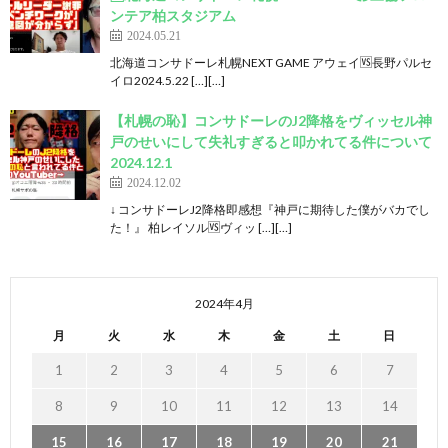
ンテア柏スタジアム
2024.05.21
北海道コンサドーレ札幌NEXT GAME アウェイ🆚長野パルセ
イロ2024.5.22 […][…]
【札幌の恥】コンサドーレのJ2降格をヴィッセル神
戸のせいにして失礼すぎると叩かれてる件について
2024.12.1
2024.12.02
↓ コンサドーレJ2降格即感想『神戸に期待した僕がバカでし
た！』 柏レイソル🆚ヴィッ […][…]
2024年4月
月
火
水
木
金
土
日
1
2
3
4
5
6
7
8
9
10
11
12
13
14
15
16
17
18
19
20
21