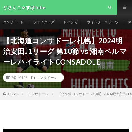
どさんこ☆すぽtube
コンサドーレ
ファイターズ
レバンガ
ウインタースポーツ
ス
【北海道コンサドーレ札幌】2024明
治安田J1リーグ 第10節 vs 湘南ベルマ
ーレハイライトCONSADOLE
2024.04.28
コンサドーレ
コンサドーレ
【北海道コンサドーレ札幌】2024明治安田J1リー
HOME