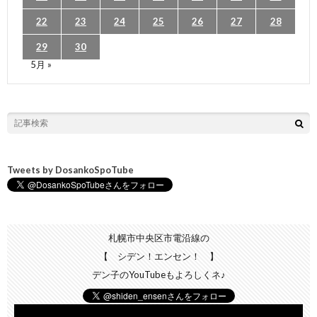
22
23
24
25
26
27
28
29
30
5月 »
Tweets by DosankoSpoTube
札幌市中央区市電沿線の
【 シデン！エンセン！ 】
デン子のYouTubeもよろしくネ♪