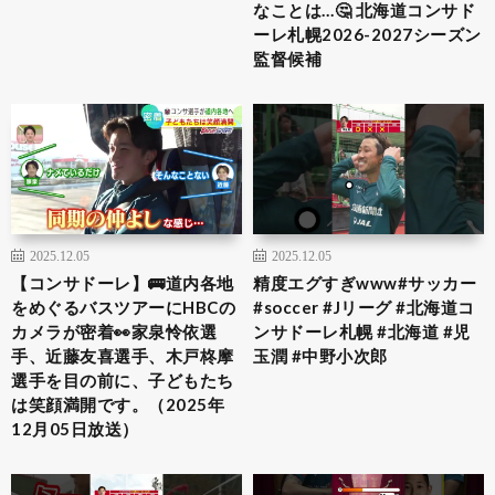
なことは…🤔 北海道コンサド
ーレ札幌2026-2027シーズン
監督候補
2025.12.05
2025.12.05
【コンサドーレ】🚌道内各地
精度エグすぎwww#サッカー
をめぐるバスツアーにHBCの
#soccer #Jリーグ #北海道コ
カメラが密着👀家泉怜依選
ンサドーレ札幌 #北海道 #児
手、近藤友喜選手、木戸柊摩
玉潤 #中野小次郎
選手を目の前に、子どもたち
は笑顔満開です。（2025年
12月05日放送）