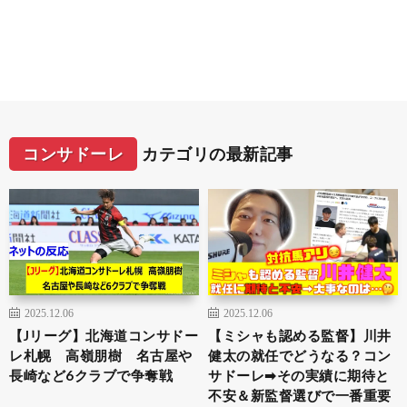
コンサドーレ
カテゴリの最新記事
2025.12.06
2025.12.06
【Jリーグ】北海道コンサドー
【ミシャも認める監督】川井
レ札幌 高嶺朋樹 名古屋や
健太の就任でどうなる？コン
長崎など6クラブで争奪戦
サドーレ➡︎その実績に期待と
不安＆新監督選びで一番重要