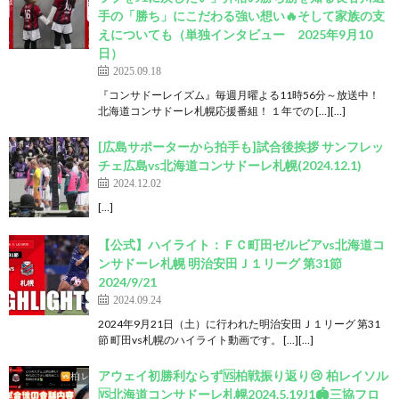
手の「勝ち」にこだわる強い想い🔥そして家族の支
えについても（単独インタビュー 2025年9月10
日）
2025.09.18
『コンサドーレイズム』毎週月曜よる11時56分～放送中！
北海道コンサドーレ札幌応援番組！ １年での […][…]
[広島サポーターから拍手も]試合後挨拶 サンフレッ
チェ広島vs北海道コンサドーレ札幌(2024.12.1)
2024.12.02
[…]
【公式】ハイライト：ＦＣ町田ゼルビアvs北海道コ
ンサドーレ札幌 明治安田Ｊ１リーグ 第31節
2024/9/21
2024.09.24
2024年9月21日（土）に行われた明治安田Ｊ１リーグ 第31
節 町田vs札幌のハイライト動画です。 […][…]
アウェイ初勝利ならず🆚柏戦振り返り😢 柏レイソル
🆚北海道コンサドーレ札幌2024.5.19J1🏟️三協フロ