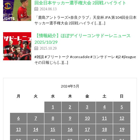
回全日本サッカー選手権大会 2回戦 ハイライト
2024.06.13
「鹿島アントラーズ×奈良クラブ」天皇杯 JFA 第104回全日本
サッカー選手権大会 2回戦 ハイライ […][…]
【情報紹介】ほぼデイリーコンサドーレニュース
2025/10/29
2025.10.29
#雑談 #フリートーク #consadole #コンサドーレ #j2 #jleague
その日報じら […][…]
2024年5月
月
火
水
木
金
土
日
1
2
3
4
5
6
7
8
9
10
11
12
13
14
15
16
17
18
19