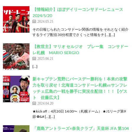
【情報紹介】ほぼデイリーコンサドーレニュース
2024/5/20
2024.05.21
その日報じられたコンサドーレ関係の情報を それとなく紹介
するライブ配信 30分程度でさくっと情報をチ […][…]
【救世主】マリオ セルジオ プレー集 コンサドー
レ札幌 MARIO SERGIO
2025.06.21
[…]
新キャプテン荒野にバースデー勝利を！本来の攻撃
力を取り戻せ！北海道コンサドーレ札幌vsサンフレ
ッチェ広島の一戦を勝手に実況生配信！！！【ゲス
ト 佐藤広大】
2024.04.20
★kick off：4月20日 14:00〜（札幌ドーム） ★J1リーグ第9
節 ⚽&# […][…]
「鹿島アントラーズ×奈良クラブ」天皇杯 JFA 第104