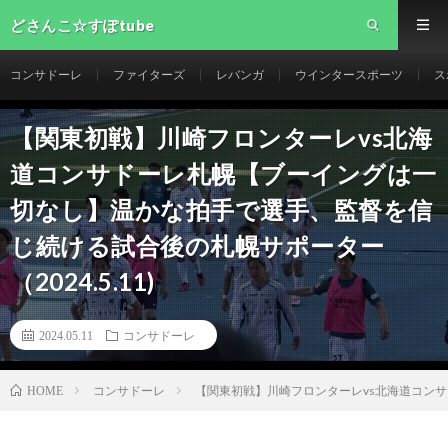
どさんこ☆すぽtube
コンサドーレ
ファイターズ
レバンガ
ウインタースポーツ
ス
【関東初戦】川崎フロンターレvs北海
道コンサドーレ札幌【ブーイングは一
切なし】温かな拍手で選手、監督を信
じ続ける試合後の札幌サポーター
（2024.5.11)
2024.05.11
コンサドーレ
コンサドーレ
【関東初戦】川崎フロンターレvs北海道コンサ
HOME