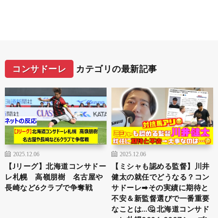
コンサドーレ
カテゴリの最新記事
2025.12.06
2025.12.06
【Jリーグ】北海道コンサドー
【ミシャも認める監督】川井
レ札幌 高嶺朋樹 名古屋や
健太の就任でどうなる？コン
長崎など6クラブで争奪戦
サドーレ➡︎その実績に期待と
不安＆新監督選びで一番重要
なことは…🤔 北海道コンサド