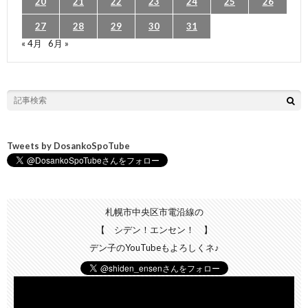
20
21
22
23
24
25
26
27
28
29
30
31
« 4月
6月 »
Tweets by DosankoSpoTube
札幌市中央区市電沿線の
【 シデン！エンセン！ 】
デン子のYouTubeもよろしくネ♪