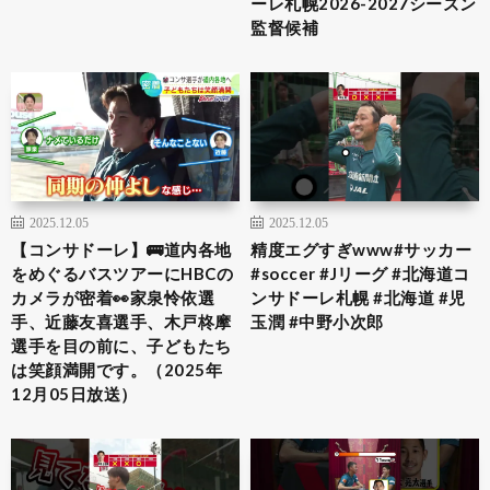
ーレ札幌2026-2027シーズン
監督候補
2025.12.05
2025.12.05
【コンサドーレ】🚌道内各地
精度エグすぎwww#サッカー
をめぐるバスツアーにHBCの
#soccer #Jリーグ #北海道コ
カメラが密着👀家泉怜依選
ンサドーレ札幌 #北海道 #児
手、近藤友喜選手、木戸柊摩
玉潤 #中野小次郎
選手を目の前に、子どもたち
は笑顔満開です。（2025年
12月05日放送）