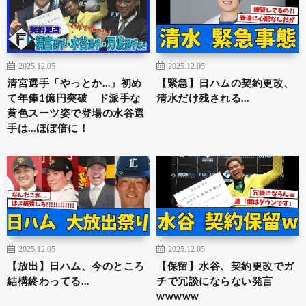
2025.12.05
2025.12.05
清宮選手「やっとか…」初め
【緊急】日ハムの契約更改、
て年俸1億円突破 ド派手な
清水だけ残される…
黄色スーツ姿で登場の水谷選
手は…ほぼ倍に！
2025.12.05
2025.12.05
【放出】日ハム、今のところ
【保留】水谷、契約更改でガ
結構終わってる…
チで冗談にならない発言
wwwww