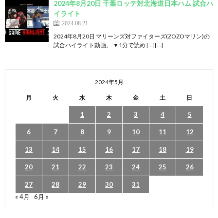
2024年8月20日 千葉ロッテ対北海道日本ハム 試合ハ
イライト
2024.08.21
2024年8月20日 マリーンズ対ファイターズ(ZOZOマリン)の
試合ハイライト動画。 ▼1分で読め […][…]
2024年5月
月
火
水
木
金
土
日
1
2
3
4
5
6
7
8
9
10
11
12
13
14
15
16
17
18
19
20
21
22
23
24
25
26
27
28
29
30
31
« 4月
6月 »