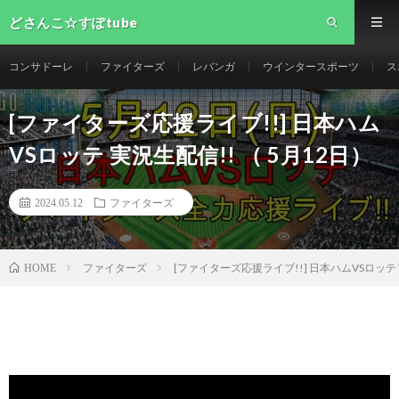
どさんこ☆すぽtube
コンサドーレ
ファイターズ
レバンガ
ウインタースポーツ
ス
[ファイターズ応援ライブ!!] 日本ハム
VSロッテ 実況生配信!! （ 5月12日）
2024.05.12
ファイターズ
ファイターズ
[ファイターズ応援ライブ!!] 日本ハムVSロッテ 
HOME