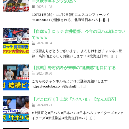
ーズ秋季キャンプ2025＞
2025.11.08
10月31日(金)～11月9日(日)にエスコンフィールド
HOKKAIDOで開催される、北海道日本ハム […][…]
【自虐ｗ】ロッテ 吉井監督、今年の日ハム戦につい
てｗｗｗ
2024.10.04
ご視聴ありがとうございます。 よろしければチャンネル登
録・高評価よろしくお願いします！ #北海道日本 […][…]
【挑戦】野村佑希が来季の”危機感”を口にする
2025.10.30
こちらのチャンネルもよければ登録お願いします
https://youtube.com/@yakult […][…]
【どこに行く】上沢「ただいま」【なんJ反応】
2024.09.21
#上沢直之 #日ハム #日本ハム #日本ハムファイターズ #ファ
イターズ #新庄剛志 #北海道日本ハ […][…]