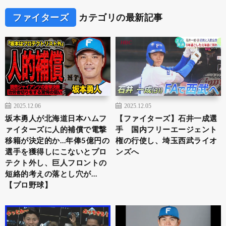
ファイターズ
カテゴリの最新記事
2025.12.06
2025.12.05
坂本勇人が北海道日本ハムフ
【ファイターズ】石井一成選
ァイターズに人的補償で電撃
手 国内フリーエージェント
移籍が決定的か…年俸5億円の
権の行使し、埼玉西武ライオ
選手を獲得しにこないとプロ
ンズへ
テクト外し、巨人フロントの
短絡的考えの落とし穴が…
【プロ野球】