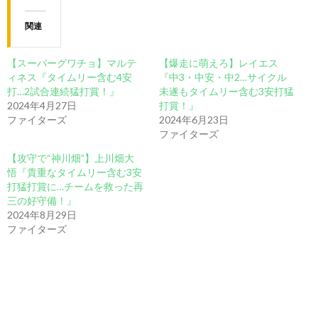
関連
【スーパーグワチョ】マルテ
【爆走に萌えろ】レイエス
ィネス『タイムリー含む4安
『中3・中安・中2…サイクル
打…2試合連続猛打賞！』
未遂もタイムリー含む3安打猛
2024年4月27日
打賞！』
ファイターズ
2024年6月23日
ファイターズ
【攻守で“神川畑”】上川畑大
悟『貴重なタイムリー含む3安
打猛打賞に…チームを救った再
三の好守備！』
2024年8月29日
ファイターズ