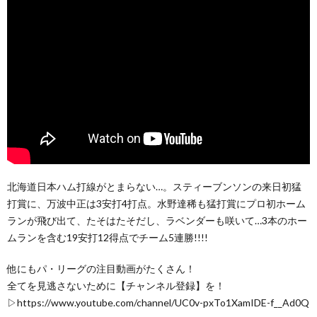
北海道日本ハム打線がとまらない…。スティーブンソンの来日初猛
打賞に、万波中正は3安打4打点。水野達稀も猛打賞にプロ初ホーム
ランが飛び出て、たそはたそだし、ラベンダーも咲いて…3本のホー
ムランを含む19安打12得点でチーム5連勝!!!!
他にもパ・リーグの注目動画がたくさん！
全てを見逃さないために【チャンネル登録】を！
▷https://www.youtube.com/channel/UC0v-pxTo1XamIDE-f__Ad0Q