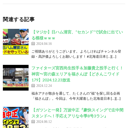
関連する記事
【マジか】日ハム清宮、”セカンド”で試合に出てい
る模様ｗｗｗ
2024.04.16
ご視聴ありがとうございます。 よろしければチャンネル登
録・高評価よろしくお願いします！ #北海道日本 […][…]
ファイターズ宮西尚生投手＆加藤貴之投手と行く！
神宮〜宮の森エリアを福さんぽ【どさんこワイド
179】2024.12.23放送
2024.12.24
福永アナが散歩を通して、たくさんの“福”を探し回る企画
「福さんぽ」。今回は、今年大躍進した北海道日本 […][…]
【ガツンと一発】万波中正『豪快スイングで左中間
スタンドへ！手応えアリな今季8号3ラン』
2024.06.12