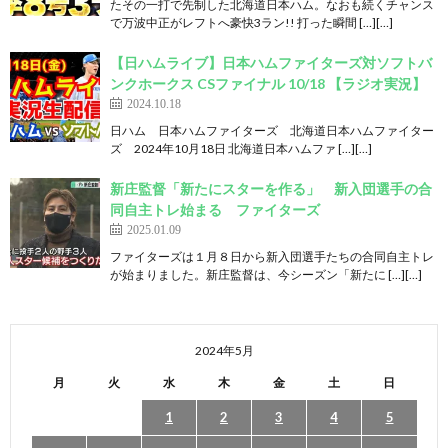
たその一打で先制した北海道日本ハム。なおも続くチャンス
で万波中正がレフトへ豪快3ラン!! 打った瞬間 […][…]
【日ハムライブ】日本ハムファイターズ対ソフトバ
ンクホークス CSファイナル 10/18 【ラジオ実況】
2024.10.18
日ハム 日本ハムファイターズ 北海道日本ハムファイター
ズ 2024年10月18日 北海道日本ハムファ […][…]
新庄監督「新たにスターを作る」 新入団選手の合
同自主トレ始まる ファイターズ
2025.01.09
ファイターズは１月８日から新入団選手たちの合同自主トレ
が始まりました。新庄監督は、今シーズン「新たに […][…]
2024年5月
月
火
水
木
金
土
日
1
2
3
4
5