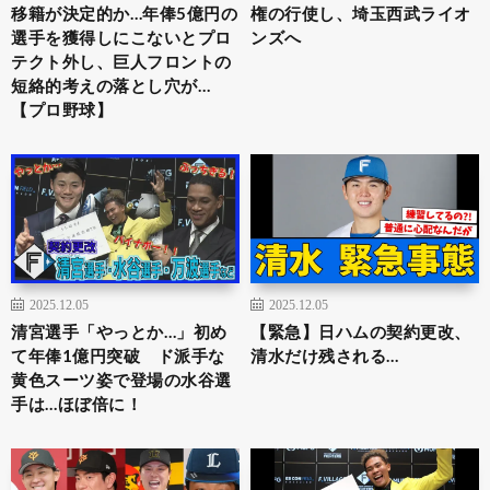
移籍が決定的か…年俸5億円の
権の行使し、埼玉西武ライオ
選手を獲得しにこないとプロ
ンズへ
テクト外し、巨人フロントの
短絡的考えの落とし穴が…
【プロ野球】
2025.12.05
2025.12.05
清宮選手「やっとか…」初め
【緊急】日ハムの契約更改、
て年俸1億円突破 ド派手な
清水だけ残される…
黄色スーツ姿で登場の水谷選
手は…ほぼ倍に！