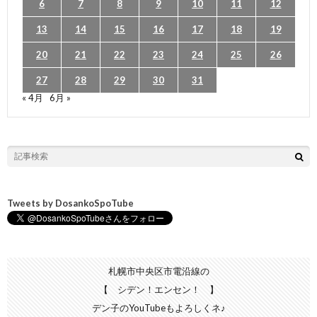
6
7
8
9
10
11
12
13
14
15
16
17
18
19
20
21
22
23
24
25
26
27
28
29
30
31
« 4月
6月 »
Tweets by DosankoSpoTube
札幌市中央区市電沿線の
【 シデン！エンセン！ 】
デン子のYouTubeもよろしくネ♪