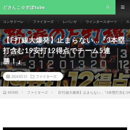
どさんこ☆すぽtube
コンサドーレ
ファイターズ
レバンガ
ウインタースポーツ
ス
【F打線大爆発】止まらない…『3本塁
打含む19安打12得点でチーム5連
勝！』
2024.05.15
ファイターズ
ファイターズ
【F打線大爆発】止まらない…『3本塁打含む19
HOME