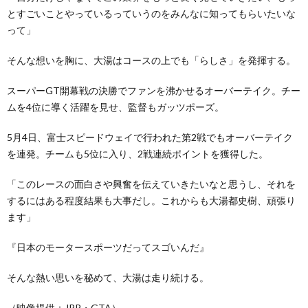
とすごいことやっているっていうのをみんなに知ってもらいたいな
って」
そんな想いを胸に、大湯はコースの上でも「らしさ」を発揮する。
スーパーGT開幕戦の決勝でファンを沸かせるオーバーテイク。チー
ムを4位に導く活躍を見せ、監督もガッツポーズ。
5月4日、富士スピードウェイで行われた第2戦でもオーバーテイク
を連発。チームも5位に入り、2戦連続ポイントを獲得した。
「このレースの面白さや興奮を伝えていきたいなと思うし、それを
するにはある程度結果も大事だし。これからも大湯都史樹、頑張り
ます」
『日本のモータースポーツだってスゴいんだ』
そんな熱い思いを秘めて、大湯は走り続ける。
（映像提供：JRP・GTA）