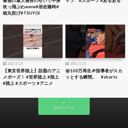
最後の重大報告のせいで中身
ヤツ #スポーツ #あるある
吹っ飛ぶわwww#岩佐隆時#
砲丸投げ#TSUYOI
2025.11.25
2025.11.25
【東京世界陸上】話題のアニ
㊗️100万再生🎉指導者がスカ
メポーズ！ #世界陸上 #陸上
ッとする瞬間。 #shorts
#陸上 #スポーツ #アニメ
Back to Top