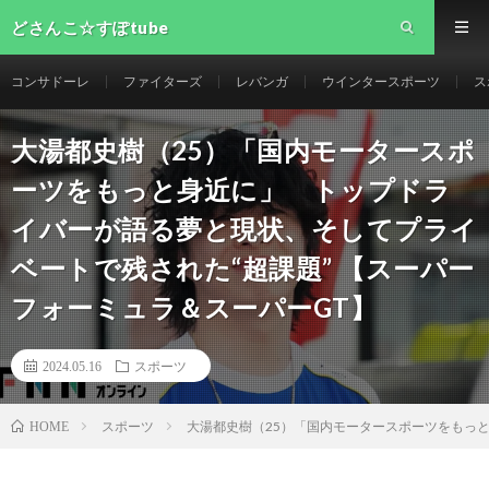
どさんこ☆すぽtube
コンサドーレ
ファイターズ
レバンガ
ウインタースポーツ
ス
大湯都史樹（25）「国内モータースポ
ーツをもっと身近に」 トップドラ
イバーが語る夢と現状、そしてプライ
ベートで残された“超課題” 【スーパー
フォーミュラ＆スーパーGT】
2024.05.16
スポーツ
スポーツ
大湯都史樹（25）「国内モータースポーツをもっと
HOME