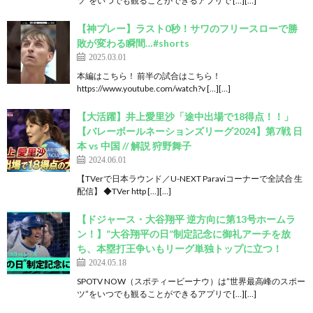
ツ”をいつでも観ることができるアプリで […][…]
【神プレー】ラスト0秒！サワのフリースローで勝
敗が変わる瞬間…#shorts
2025.03.01
本編はこちら！ 前半の試合はこちら！
https://www.youtube.com/watch?v […][…]
【大活躍】井上愛里沙「途中出場で18得点！！」
【バレーボールネーションズリーグ2024】第7戦 日
本 vs 中国 // 解説 狩野舞子
2024.06.01
【TVerで日本ラウンド／U-NEXT Paraviコーナーで全試合 生
配信】 ◆TVer http […][…]
【ドジャース・大谷翔平 逆方向に第13号ホームラ
ン！】”大谷翔平の日”制定記念に御礼アーチを放
ち、本塁打王争いもリーグ単独トップに立つ！
2024.05.18
SPOTV NOW（スポティービーナウ）は”世界最高峰のスポー
ツ”をいつでも観ることができるアプリで […][…]