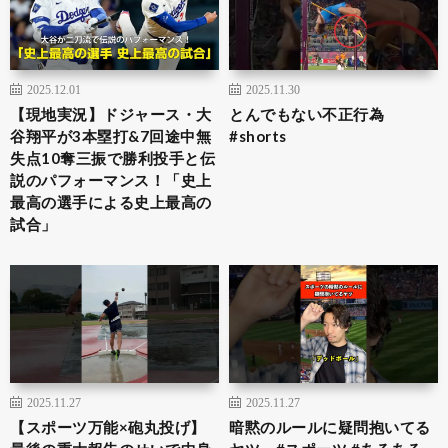
2025.12.01
2025.11.30
【現地実況】ドジャース・大
とんでもない不正行為
谷翔平が3本塁打&7回途中無
#shorts
失点10奪三振で勝利投手と伝
説のパフォーマンス！「史上
最高の選手による史上最高の
試合」
2025.11.27
2025.11.27
【スポーツ万能×砲丸投げ】
暗黙のルールに疑問抱いてる