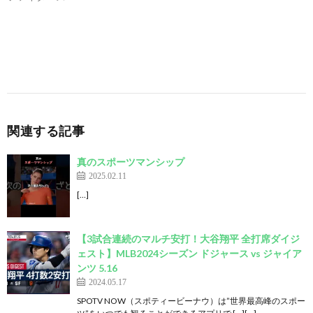
関連する記事
真のスポーツマンシップ
2025.02.11
[…]
【3試合連続のマルチ安打！大谷翔平 全打席ダイジ
ェスト】MLB2024シーズン ドジャース vs ジャイア
ンツ 5.16
2024.05.17
SPOTV NOW（スポティービーナウ）は”世界最高峰のスポー