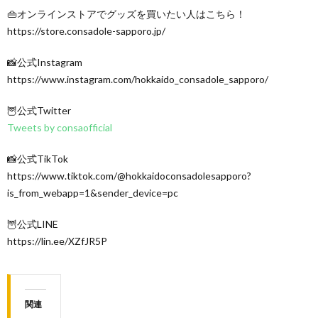
👜オンラインストアでグッズを買いたい人はこちら！
https://store.consadole-sapporo.jp/
📸公式Instagram
https://www.instagram.com/hokkaido_consadole_sapporo/
🦉公式Twitter
Tweets by consaofficial
📸公式TikTok
https://www.tiktok.com/@hokkaidoconsadolesapporo?
is_from_webapp=1&sender_device=pc
🦉公式LINE
https://lin.ee/XZfJR5P
関連