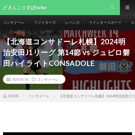
どさんこ☆すぽtube
コンサドーレ
ファイターズ
レバンガ
ウインタースポーツ
ス
【北海道コンサドーレ札幌】2024明
治安田J1リーグ 第14節 vs ジュビロ磐
田ハイライトCONSADOLE
2024.05.16
コンサドーレ
コンサドーレ
【北海道コンサドーレ札幌】2024明治安田J1リー
HOME