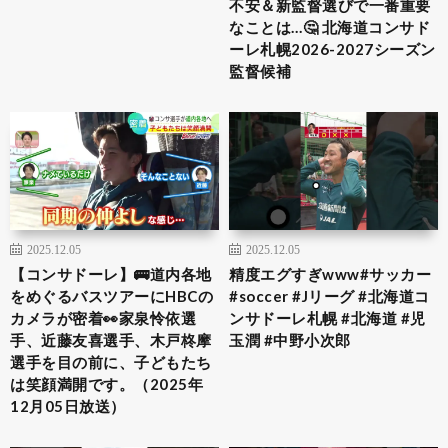
不安＆新監督選びで一番重要
なことは…🤔 北海道コンサド
ーレ札幌2026-2027シーズン
監督候補
2025.12.05
2025.12.05
【コンサドーレ】🚌道内各地
精度エグすぎwww#サッカー
をめぐるバスツアーにHBCの
#soccer #Jリーグ #北海道コ
カメラが密着👀家泉怜依選
ンサドーレ札幌 #北海道 #児
手、近藤友喜選手、木戸柊摩
玉潤 #中野小次郎
選手を目の前に、子どもたち
は笑顔満開です。（2025年
12月05日放送）