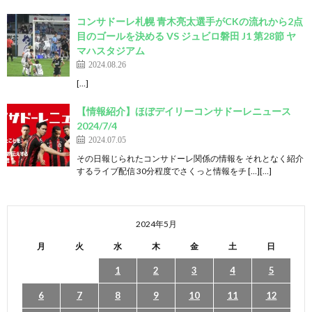
コンサドーレ札幌 青木亮太選手がCKの流れから2点
目のゴールを決める VS ジュビロ磐田 J1 第28節 ヤ
マハスタジアム
2024.08.26
[…]
【情報紹介】ほぼデイリーコンサドーレニュース
2024/7/4
2024.07.05
その日報じられたコンサドーレ関係の情報を それとなく紹介
するライブ配信 30分程度でさくっと情報をチ […][…]
2024年5月
月
火
水
木
金
土
日
1
2
3
4
5
6
7
8
9
10
11
12