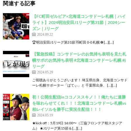
関連する記事
【FC町田ゼルビア×北海道コンサドーレ札幌｜ハイ
ライト】2024明治安田J1リーグ第31節｜2024シー
ズン｜Jリーグ
2024.09.22
🏆明治安田J1リーグ第31節 🆚町田 0-0 札幌 ⚽ […][…]
【緊急投稿】コンサドーレのお気持ち表明を見た札
幌サポのお気持ち表明 #北海道コンサドーレ札幌 #j
リーグ
2024.05.29
ご視聴ありがとうございます！ 埼玉県出身、北海道コンサド
ーレ札幌サポーター「ばてぃ」と 千葉県出身、 […][…]
初！公開生配信inココノススキノ！！俺たちに連勝
を味わらせてくれ！！！北海道コンサドーレ札幌vs
柏レイソルを勝手に実況生配信！！！
2024.05.19
★kick off：5月19日 16:00〜（三協フロンテア柏スタジア
ム） ★J1リーグ第15節 & […][…]