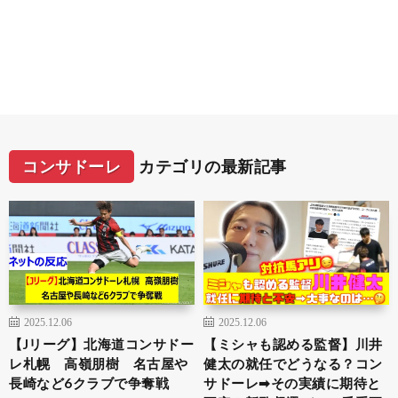
コンサドーレ
カテゴリの最新記事
2025.12.06
2025.12.06
【Jリーグ】北海道コンサドー
【ミシャも認める監督】川井
レ札幌 高嶺朋樹 名古屋や
健太の就任でどうなる？コン
長崎など6クラブで争奪戦
サドーレ➡︎その実績に期待と