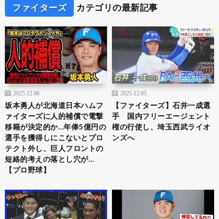
ファイターズ
カテゴリの最新記事
2025.12.06
2025.12.05
坂本勇人が北海道日本ハムフ
【ファイターズ】石井一成選
ァイターズに人的補償で電撃
手 国内フリーエージェント
移籍が決定的か…年俸5億円の
権の行使し、埼玉西武ライオ
選手を獲得しにこないとプロ
ンズへ
テクト外し、巨人フロントの
短絡的考えの落とし穴が…
【プロ野球】