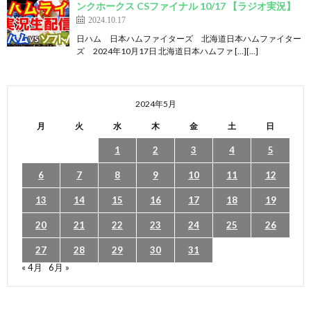
ンクホークス CSファイナル 10/17 【ラジオ実況】
2024.10.17
日ハム 日本ハムファイターズ 北海道日本ハムファイター
ズ 2024年10月17日 北海道日本ハムファ […][…]
2024年5月
月
火
水
木
金
土
日
1
2
3
4
5
6
7
8
9
10
11
12
13
14
15
16
17
18
19
20
21
22
23
24
25
26
27
28
29
30
31
« 4月
6月 »