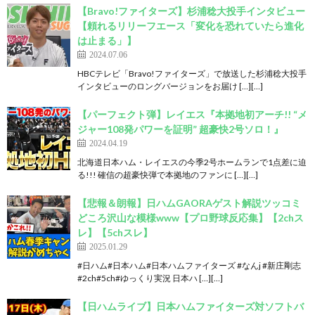
【Bravo!ファイターズ】杉浦稔大投手インタビュー
【頼れるリリーフエース「変化を恐れていたら進化
は止まる」】
2024.07.06
HBCテレビ「Bravo!ファイターズ」で放送した杉浦稔大投手
インタビューのロングバージョンをお届け […][…]
【パーフェクト弾】レイエス『本拠地初アーチ!! “メ
ジャー108発パワーを証明” 超豪快2号ソロ！』
2024.04.19
北海道日本ハム・レイエスの今季2号ホームランで1点差に迫
る!!! 確信の超豪快弾で本拠地のファンに […][…]
【悲報＆朗報】日ハムGAORAゲスト解説ツッコミ
どころ沢山な模様www【プロ野球反応集】【2chス
レ】【5chスレ】
2025.01.29
#日ハム#日本ハム#日本ハムファイターズ #なんj #新庄剛志
#2ch#5ch#ゆっくり実況 日本ハ […][…]
【日ハムライブ】日本ハムファイターズ対ソフトバ