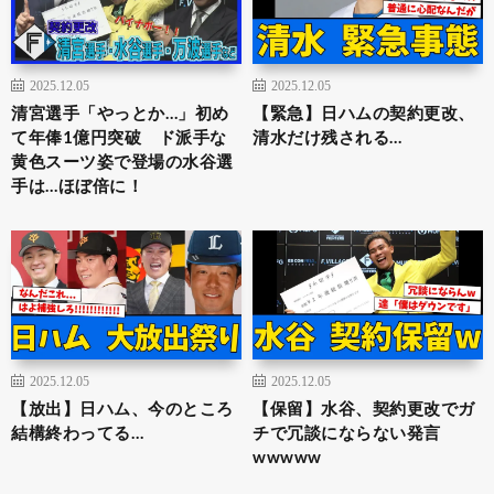
2025.12.05
2025.12.05
清宮選手「やっとか…」初め
【緊急】日ハムの契約更改、
て年俸1億円突破 ド派手な
清水だけ残される…
黄色スーツ姿で登場の水谷選
手は…ほぼ倍に！
2025.12.05
2025.12.05
【放出】日ハム、今のところ
【保留】水谷、契約更改でガ
結構終わってる…
チで冗談にならない発言
wwwww