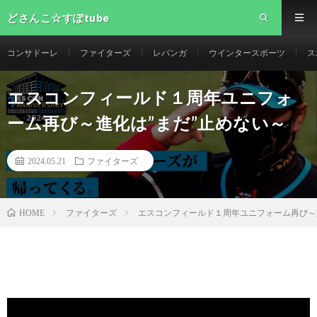
どさんこ☆すぽtube
コンサドーレ
ファイターズ
レバンガ
ウインタースポーツ
ス
エスコンフィールド１周年ユニフォ
ーム再び～進化は”まだ”止めない～
2024.05.21
ファイターズ
ファイターズ
エスコンフィールド１周年ユニフォーム再び～
HOME