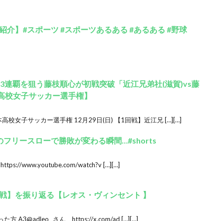
介】#スポーツ #スポーツあるある #あるある #野球
3連覇を狙う藤枝順心が初戦突破「近江兄弟社(滋賀)vs藤
本高校女子サッカー選手権】
校女子サッカー選手権 12月29日(日) 【1回戦】近江兄 […][…]
フリースローで勝敗が変わる瞬間…#shorts
www.youtube.com/watch?v […][…]
戦】を振り返る【レオス・ヴィンセント 】
dleo_ さん https://x.com/ad […][…]