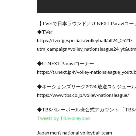
【TVerで日本ラウンド／U-NEXT Paravi
◆TVer
https://tver.jp/specials/volleyball/all24_0521?
utm_campaign=volley_nationsleague24_yt&ut
◆U-NEXT Paraviコーナー
https://t.unext.jp/r/volley-nationsleague_youtu
◆ネーションズリーグ2024 放送スケジュー
https://www.tbs.co.jp/volley-nationsleague/
◆TBSバレーボール班公式アカウント 「TB
Tweets by TBSvolleyboo
Japan men’s national volleyball team