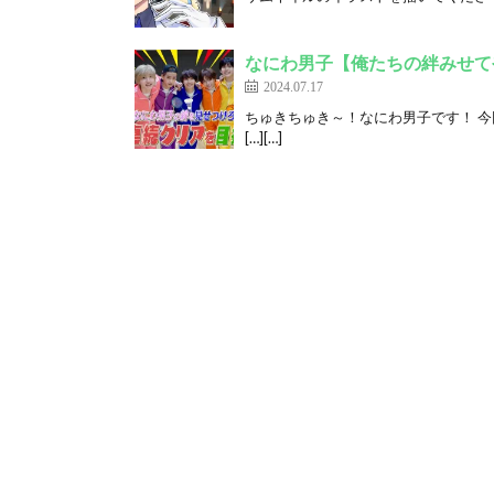
なにわ男子【俺たちの絆みせてや
2024.07.17
ちゅきちゅき～！なにわ男子です！ 
[…][…]