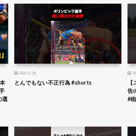
2025.11.30
20
本
とんでもない不正行為 #shorts
【
手
告
の選
#砲