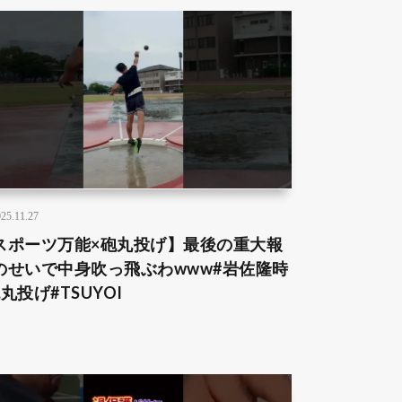
25.11.27
スポーツ万能×砲丸投げ】最後の重大報
のせいで中身吹っ飛ぶわwww#岩佐隆時
丸投げ#TSUYOI