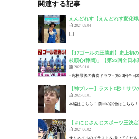
関連する記事
えんどれす【えんどれす変化球紹
2024.09.04
[…]
【17ゴールの圧勝劇】史上初の
枝順心(静岡)」【第33回全日
2025.01.01
=高校最後の青春ドラマ= 第33回全日本高
【神プレー】ラスト0秒！サワの
2025.03.01
本編はこちら！ 前半の試合はこちら！ https://
【＃にじさんじスポーツ王決定
2024.06.02
サムネイルのイラストを描いてくださった方 A3@a