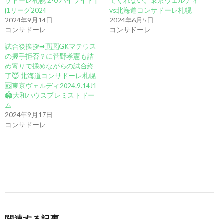
サドーレ札幌 2-0 ハイライト |
てくれない。東京ヴェルディ
j1リーグ2024
vs北海道コンサドーレ札幌
2024年9月14日
2024年6月5日
コンサドーレ
コンサドーレ
試合後挨拶➡︎🇧🇷GKマテウス
の握手拒否？に菅野孝憲も詰
め寄りで揉めながらの試合終
了😇 北海道コンサドーレ札幌
🆚東京ヴェルディ2024.9.14J1
🏟大和ハウスプレミストドー
ム
2024年9月17日
コンサドーレ
関連する記事