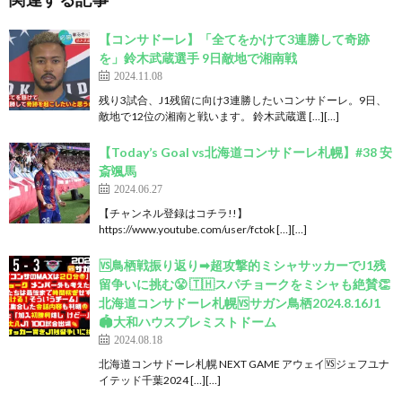
【コンサドーレ】「全てをかけて3連勝して奇跡
を」鈴木武蔵選手 9日敵地で湘南戦
2024.11.08
残り3試合、J1残留に向け3連勝したいコンサドーレ。9日、
敵地で12位の湘南と戦います。 鈴木武蔵選 […][…]
【Today’s Goal vs北海道コンサドーレ札幌】#38 安
斎颯馬
2024.06.27
【チャンネル登録はコチラ!!】
https://www.youtube.com/user/fctok […][…]
🆚鳥栖戦振り返り➡︎超攻撃的ミシャサッカーでJ1残
留争いに挑む😤 🇹🇭スパチョークをミシャも絶賛👏
北海道コンサドーレ札幌🆚サガン鳥栖2024.8.16J1
🏟️大和ハウスプレミストドーム
2024.08.18
北海道コンサドーレ札幌 NEXT GAME アウェイ🆚ジェフユナ
イテッド千葉2024 […][…]