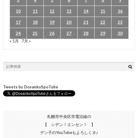
10
11
12
13
14
15
16
17
18
19
20
21
22
23
24
25
26
27
28
29
30
« 5月
7月 »
Tweets by DosankoSpoTube
札幌市中央区市電沿線の
【 シデン！エンセン！ 】
デン子のYouTubeもよろしくネ♪