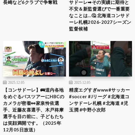
長崎など6クラブで争奪戦
サドーレ➡︎その実績に期待と
不安＆新監督選びで一番重要
なことは…🤔 北海道コンサド
ーレ札幌2026-2027シーズン
監督候補
2025.12.05
2025.12.05
【コンサドーレ】🚌道内各地
精度エグすぎwww#サッカー
をめぐるバスツアーにHBCの
#soccer #Jリーグ #北海道コ
カメラが密着👀家泉怜依選
ンサドーレ札幌 #北海道 #児
手、近藤友喜選手、木戸柊摩
玉潤 #中野小次郎
選手を目の前に、子どもたち
は笑顔満開です。（2025年
12月05日放送）