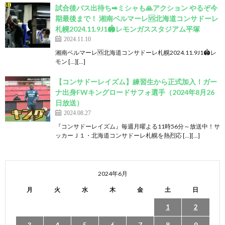
試合後バス出待ち➡︎ミシャも🙏アクション やるぞ今
期最後まで！ 湘南ベルマーレ🆚北海道コンサドーレ
札幌2024.11.9J1🏟レモンガススタジアム平塚
2024.11.10
湘南ベルマーレ🆚北海道コンサドーレ札幌2024.11.9J1🏟レ
モン […][…]
【コンサドーレイズム】練習生から正式加入！ガー
ナ出身FWキングロードサフォ選手（2024年8月26
日放送）
2024.08.27
『コンサドーレイズム』毎週月曜よる11時56分～放送中！サ
ッカーＪ１・北海道コンサドーレ札幌を熱烈応 […][…]
2024年6月
月
火
水
木
金
土
日
1
2
3
4
5
6
7
8
9