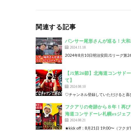
関連する記事
パンサー尾形さんが巡る！大和
2024.11.18
2024年8月10日明治安田J1リーグ第2
【J1第26節】北海道コンサド
て】
2024.08.10
♡チャンネル登録していただけると喜び勇みます！ h
フクアリの奇跡から８年！再び
海道コンサドーレ札幌vsジェ
2024.08.21
★kick off：8月21日 19:00〜（フ