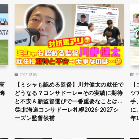
2025.12.06
20
高
【ミシャも認める監督】川井健太の就任で
【
奪
どうなる？コンサドーレ➡︎その実績に期待
ツ
と不安＆新監督選びで一番重要なことは…
手
🤔 北海道コンサドーレ札幌2026-2027シ
に
ーズン監督候補
年