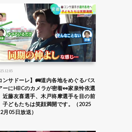
25.12.05
コンサドーレ】🚌道内各地をめぐるバス
アーにHBCのカメラが密着👀家泉怜依選
、近藤友喜選手、木戸柊摩選手を目の前
、子どもたちは笑顔満開です。（2025
12月05日放送）