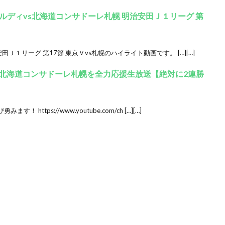
ディvs北海道コンサドーレ札幌 明治安田Ｊ１リーグ 第
田Ｊ１リーグ 第17節 東京Ｖvs札幌のハイライト動画です。 […][…]
VS北海道コンサドーレ札幌を全力応援生放送【絶対に2連勝
ttps://www.youtube.com/ch […][…]