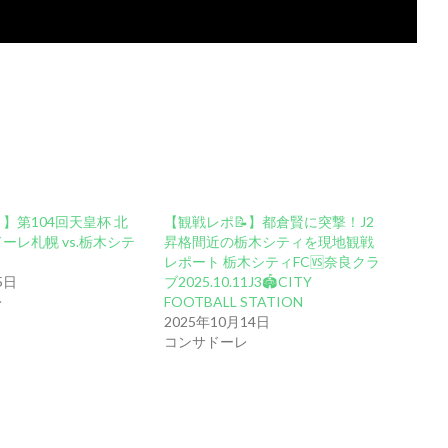
】第104回天皇杯 北
【観戦レポ📝】都倉賢に突撃！J2
ーレ札幌 vs.栃木シテ
昇格間近の栃木シティを現地観戦
レポート 栃木シティFC🆚奈良クラ
5日
ブ2025.10.11J3🏟️CITY
レ
FOOTBALL STATION
2025年10月14日
コンサドーレ