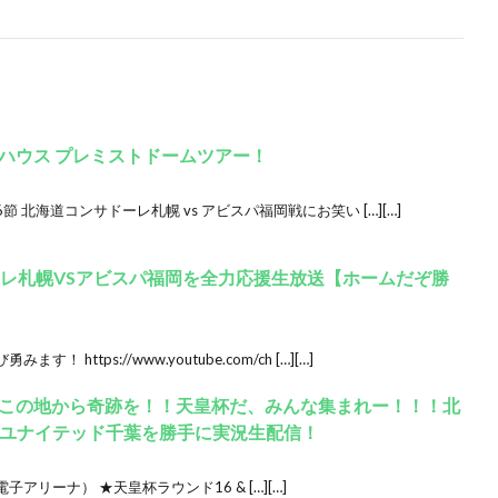
ハウス プレミストドームツアー！
6節 北海道コンサドーレ札幌 vs アビスパ福岡戦にお笑い […][…]
ーレ札幌VSアビスパ福岡を全力応援生放送【ホームだぞ勝
ttps://www.youtube.com/ch […][…]
この地から奇跡を！！天皇杯だ、みんな集まれー！！！北
フユナイテッド千葉を勝手に実況生配信！
クダ電子アリーナ） ★天皇杯ラウンド16 & […][…]