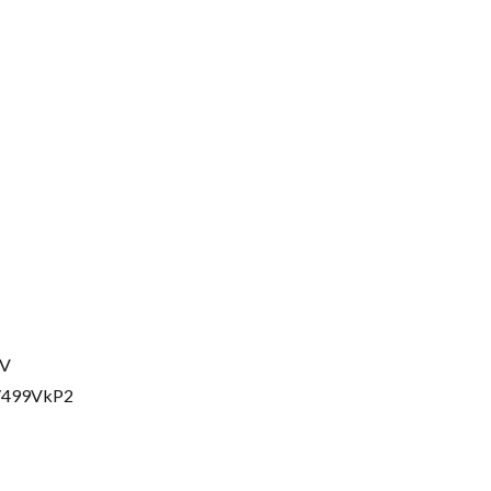
DV
/499VkP2