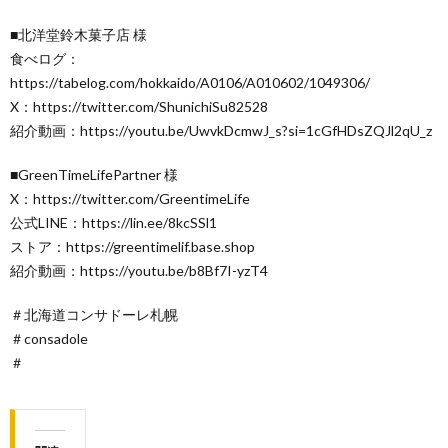
■北洋堂鈴木菓子店 様
食べログ：
https://tabelog.com/hokkaido/A0106/A010602/1049306/
X：https://twitter.com/ShunichiSu82528
紹介動画：https://youtu.be/UwvkDcmwJ_s?si=1cGfHDsZQJl2qU_z
■GreenTimeLifePartner 様
X：https://twitter.com/GreentimeLife
公式LINE：https://lin.ee/8kcSSl1
ストア：https://greentimelif.base.shop
紹介動画：https://youtu.be/b8Bf7I-yzT4
＃北海道コンサドーレ札幌
＃consadole
＃