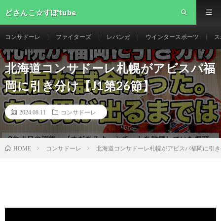
どさんこ☆すぽtube
コンサドーレ
ファイターズ
レバンガ
ウインタースポーツ
ス
北海道コンサドーレ札幌がアビスパ福
岡に引き分け【J1第26節】
2024.08.11
コンサドーレ
コンサドーレ
北海道コンサドーレ札幌がアビスパ福岡に引き分
HOME