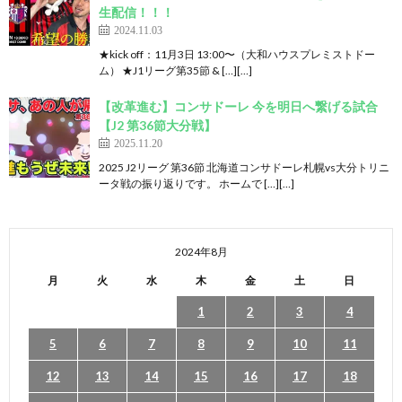
生配信！！！
2024.11.03
★kick off：11月3日 13:00〜（大和ハウスプレミストドー
ム） ★J1リーグ第35節 & […][…]
【改革進む】コンサドーレ 今を明日へ繋げる試合
【J2 第36節大分戦】
2025.11.20
2025 J2リーグ 第36節 北海道コンサドーレ札幌vs大分トリニ
ータ戦の振り返りです。 ホームで […][…]
2024年8月
月
火
水
木
金
土
日
1
2
3
4
5
6
7
8
9
10
11
12
13
14
15
16
17
18