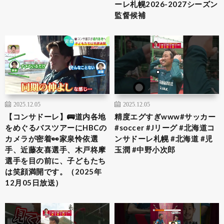
ーレ札幌2026-2027シーズン
監督候補
2025.12.05
2025.12.05
【コンサドーレ】🚌道内各地
精度エグすぎwww#サッカー
をめぐるバスツアーにHBCの
#soccer #Jリーグ #北海道コ
カメラが密着👀家泉怜依選
ンサドーレ札幌 #北海道 #児
手、近藤友喜選手、木戸柊摩
玉潤 #中野小次郎
選手を目の前に、子どもたち
は笑顔満開です。（2025年
12月05日放送）