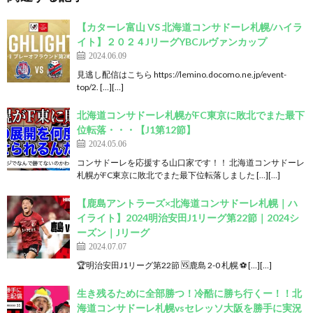
【カターレ富山 VS 北海道コンサドーレ札幌/ハイラ
イト】２０２４JリーグYBCルヴァンカップ
2024.06.09
見逃し配信はこちら https://lemino.docomo.ne.jp/event-
top/2. […][…]
北海道コンサドーレ札幌がFC東京に敗北でまた最下
位転落・・・【J1第12節】
2024.05.06
コンサドーレを応援する山口家です！！ 北海道コンサドーレ
札幌がFC東京に敗北でまた最下位転落しました […][…]
【鹿島アントラーズ×北海道コンサドーレ札幌｜ハ
イライト】2024明治安田J1リーグ第22節｜2024シ
ーズン｜Jリーグ
2024.07.07
🏆明治安田J1リーグ第22節 🆚鹿島 2-0 札幌 ⚽ […][…]
生き残るために全部勝つ！冷酷に勝ち行くー！！北
海道コンサドーレ札幌vsセレッソ大阪を勝手に実況