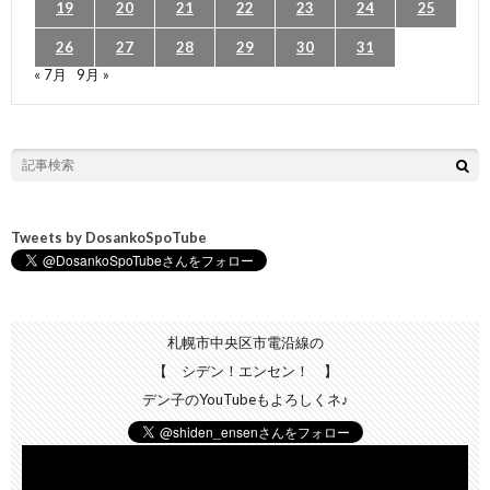
19
20
21
22
23
24
25
26
27
28
29
30
31
« 7月
9月 »
Tweets by DosankoSpoTube
札幌市中央区市電沿線の
【 シデン！エンセン！ 】
デン子のYouTubeもよろしくネ♪