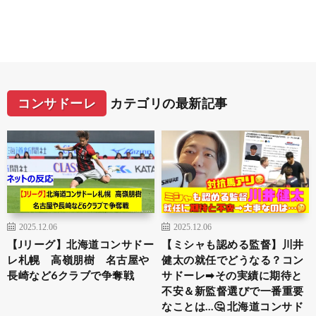
コンサドーレ
カテゴリの最新記事
2025.12.06
2025.12.06
【Jリーグ】北海道コンサドー
【ミシャも認める監督】川井
レ札幌 高嶺朋樹 名古屋や
健太の就任でどうなる？コン
長崎など6クラブで争奪戦
サドーレ➡︎その実績に期待と
不安＆新監督選びで一番重要
なことは…🤔 北海道コンサド