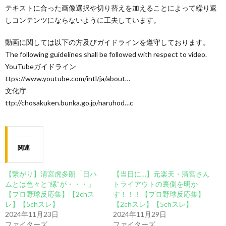
テキストに合った画像選択や切り替えを加えることによって繰り返
しコンテンツにならないように工夫しています。
動画に関しては以下の方及びガイドラインを遵守しております。
The following guidelines shall be followed with respect to video.
YouTubeガイドライン
ttps://www.youtube.com/intl/ja/about…
文化庁
ttp://chosakuken.bunka.go.jp/naruhod…c
関連
【繋がり】清宮虎多朗「日ハ
【当日に…】元楽天・清宮さん
ムとは色々と”縁”が・・・」
トライアウトの裏側を明か
【プロ野球反応集】【2chス
す！！！【プロ野球反応集】
レ】【5chスレ】
【2chスレ】【5chスレ】
2024年11月23日
2024年11月29日
ファイターズ
ファイターズ