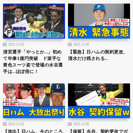
2025.12.05
2025.12.05
清宮選手「やっとか…」初め
【緊急】日ハムの契約更改、
て年俸1億円突破 ド派手な
清水だけ残される…
黄色スーツ姿で登場の水谷選
手は…ほぼ倍に！
2025.12.05
2025.12.05
【放出】日ハム、今のところ
【保留】水谷、契約更改でガ