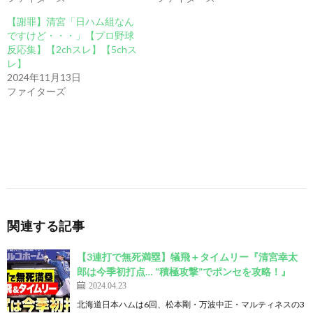
【謝罪】清宮「日ハム組なん
ですけど・・・」【プロ野球
反応集】【2chスレ】【5chス
レ】
2024年11月13日
ファイターズ
関連する記事
【3連打で無死満塁】犠飛＋タイムリー『清宮幸太
郎は今季初打点… “積極攻撃”でポンセを攻略！』
2024.04.23
北海道日本ハムは6回、松本剛・万波中正・マルティネスの3