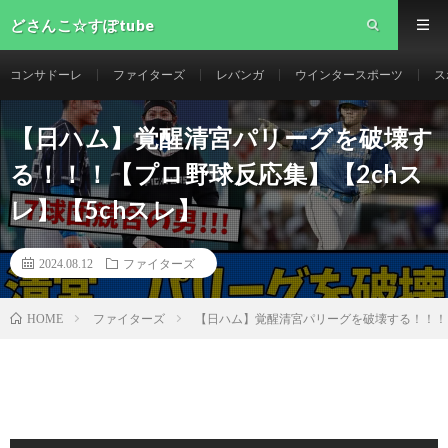
どさんこ☆すぽtube
コンサドーレ
ファイターズ
レバンガ
ウインタースポーツ
ス
【日ハム】覚醒清宮パリーグを破壊す
る！！！【プロ野球反応集】【2chス
レ】【5chスレ】
2024.08.12
ファイターズ
ファイターズ
【日ハム】覚醒清宮パリーグを破壊する！！！【
HOME