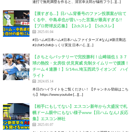
連打で無死満塁を作ると、清宮幸太郎が犠牲フラ […][…]
【漢すぎる…】日ハム背番号のファン投票案が出て
くる中、中島卓也が昔いった言葉が最高すぎる!!
【プロ野球反応集】【2chスレ】【5chスレ】
2025.01.04
#日ハム#日本ハム#日本ハムファイターズ #なんj #新庄剛志
#2ch#5ch#ゆっくり実況 日本ハ […][…]
【さちとらバッテリーで完投勝利！山﨑福也１３７
球の熱投・女房役 伏見寅威 先制タイムリーで援護！
チーム４連勝！】5/14vs.埼玉西武ライオンズ ハイ
ライト
2024.05.14
本日のハイライトをご覧ください！ 【チャンネル登録はこち
ら】 https://www.youtube […][…]
【相手にもしてない】エスコン新年から大盛況で札
幌ドーム眼中にもない様子www【日ハム なんJ 反応
集】エスコン神社
2025.01.07