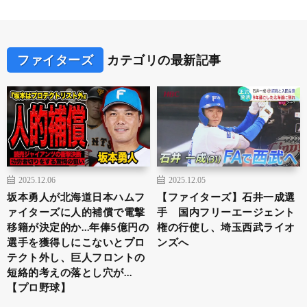
ファイターズ
カテゴリの最新記事
2025.12.06
2025.12.05
坂本勇人が北海道日本ハムフ
【ファイターズ】石井一成選
ァイターズに人的補償で電撃
手 国内フリーエージェント
移籍が決定的か…年俸5億円の
権の行使し、埼玉西武ライオ
選手を獲得しにこないとプロ
ンズへ
テクト外し、巨人フロントの
短絡的考えの落とし穴が…
【プロ野球】