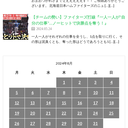
おぉおつかれさまでぇえええええす！！ ご視聴ありがとうご
ざいます。 北海道日本ハムファイターズのニュ […][…]
【チームの勢い】ファイターズ打線『一人一人が“自
分の仕事”…ノーヒットで決勝点を奪う！』
2024.05.24
一人一人がそれぞれの仕事を全うし、1点を取りに行く。そ
の形は泥臭くとも、奪った形はどうであろうとも1 […][…]
2024年8月
月
火
水
木
金
土
日
1
2
3
4
5
6
7
8
9
10
11
12
13
14
15
16
17
18
19
20
21
22
23
24
25
26
27
28
29
30
31