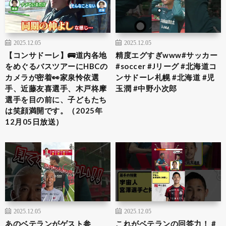
2025.12.05
2025.12.05
【コンサドーレ】🚌道内各地
精度エグすぎwww#サッカー
をめぐるバスツアーにHBCの
#soccer #Jリーグ #北海道コ
カメラが密着👀家泉怜依選
ンサドーレ札幌 #北海道 #児
手、近藤友喜選手、木戸柊摩
玉潤 #中野小次郎
選手を目の前に、子どもたち
は笑顔満開です。（2025年
12月05日放送）
2025.12.05
2025.12.05
あのベテランがゲスト参
これがベテランの回答力！ #