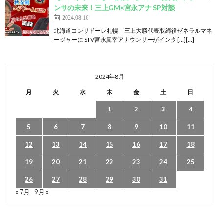
ンサの未来！三上GM×宮永アナ SP対談
2024.08.16
北海道コンサドーレ札幌 三上大勝代表取締役ゼネラルマネ
ージャーに STV宮永真幸アナウンサーがインタ […][…]
2024年8月
月
火
水
木
金
土
日
1
2
3
4
5
6
7
8
9
10
11
12
13
14
15
16
17
18
19
20
21
22
23
24
25
26
27
28
29
30
31
« 7月
9月 »