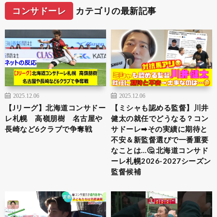
コンサドーレ
カテゴリの最新記事
2025.12.06
2025.12.06
【Jリーグ】北海道コンサドー
【ミシャも認める監督】川井
レ札幌 高嶺朋樹 名古屋や
健太の就任でどうなる？コン
長崎など6クラブで争奪戦
サドーレ➡︎その実績に期待と
不安＆新監督選びで一番重要
なことは…🤔 北海道コンサド
ーレ札幌2026-2027シーズン
監督候補