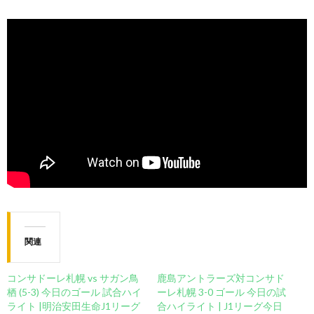
関連
コンサドーレ札幌 vs サガン鳥
鹿島アントラーズ対コンサド
栖 (5-3) 今日のゴール 試合ハイ
ーレ札幌 3-0 ゴール 今日の試
ライト |明治安田生命J1リーグ
合ハイライト | J1リーグ今日