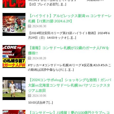
【J2】ブレイク必至⁉︎ […][…]
【ハイライト】アルビレックス新潟 vs コンサドーレ
札幌【J1第21節 2024.6.29】
2024.06.30
【2024明治安田J1リーグ第21節 ハイライト動画】 2024年6
月29日（日）14:03キックオ […][…]
【速報】コンサドーレ札幌が22歳のガーナ人FWを
獲得!!
2024.08.20
#サッカー #コンサドーレ札幌 #Jリーグ #反応集 #2ch #5ch こ
の動画は誹謗中傷ならびに […][…]
【2024コンサポvlog】ショッキングな敗戦！ガンバ
大阪vs北海道コンサドーレ札幌 inパナソニックスタ
ジアム吹田
2024.10.06
10:03 試合終了[…]
【コンサドーレ】J1残留！夢の100億円クラブへ コ