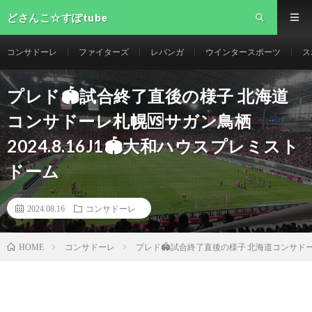
どさんこ☆すぽtube
コンサドーレ
ファイターズ
レバンガ
ウインタースポーツ
ス
プレド🏟試合終了直後の様子 北海道
コンサドーレ札幌🆚サガン鳥栖
2024.8.16J1🏟大和ハウスプレミスト
ドーム
2024.08.16
コンサドーレ
コンサドーレ
プレド🏟試合終了直後の様子 北海道コンサドーレ
HOME