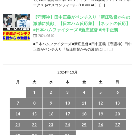
ークス @エスコンフィールドHOKKAI […][…]
【守護神】田中正義がベンチ入り「新庄監督からの
激励に笑顔」【日本ハム反応集】【ネットの反応】
#日本ハムファイターズ #新庄監督 #田中正義
2024.06.02
#日本ハムファイターズ #新庄監督 #田中正義 【守護神】田中
正義がベンチ入り「新庄監督からの激励に […][…]
2024年10月
月
火
水
木
金
土
日
1
2
3
4
5
6
7
8
9
10
11
12
13
14
15
16
17
18
19
20
21
22
23
24
25
26
27