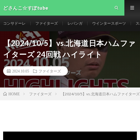
どさんこ☆すぽtube
コンサドーレ
ファイターズ
レバンガ
ウインタースポーツ
ス
【2024/10/5】vs.北海道日本ハムファ
イターズ 24回戦 ハイライト
2024.10.05
ファイターズ
ファイターズ
【2024/10/5】vs.北海道日本ハムファイターズ
HOME