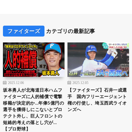
ファイターズ
カテゴリの最新記事
2025.12.06
2025.12.05
坂本勇人が北海道日本ハムフ
【ファイターズ】石井一成選
ァイターズに人的補償で電撃
手 国内フリーエージェント
移籍が決定的か…年俸5億円の
権の行使し、埼玉西武ライオ
選手を獲得しにこないとプロ
ンズへ
テクト外し、巨人フロントの
短絡的考えの落とし穴が…
【プロ野球】