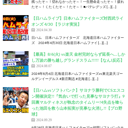
残ったそ～！切れなかったそ～！一生懸命走ったそ～！疲れ
たそ～！くたくたそ～！たそ～！ ■パテレグッズ […][…]
【日ハムライブ】日本ハムファイターズ対西武ライ
オンズ 4/30 【ラジオ実況】
2024.04.30
日ハム 日本ハムファイターズ 北海道日本ハムファイター
ズ 2024年4月30日 北海道日本ハムファイ […][…]
【最高】8/6(火) vs楽天 金村完封ならず延長へ…しか
し万波の勝ち越しグランドスラム!!!!!【なんJ反応】
2024.08.07
2024年8月6日 北海道日本ハムファイターズvs東北楽天ゴー
ルデンイーグルス #新庄剛志 #北海道 […][…]
【日ハムvsソフトバンク】サヨナラ勝利でCSエスコ
ン開催決定!!『気合いで打った見事なサヨナラ打』9
回裏マルティネスが執念のタイムリー!4失点を喰ら
った池田を救う山本拓実が見事な火消し!!【プロ野
球】
2024.09.29
9月28日 北海道日本ハムファイターズvs福岡ソフトバンクホ