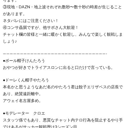
③現地・DAZN・地上波それぞれ数秒〜数十秒の時差が生じること
があります。
ネタバレにはご注意ください！
④コンサ贔屓ですが、他サポさん大歓迎！
チャット欄の皆様と一緒に暖かく歓迎し、みんなで楽しく観戦しま
しょう♪
——————————————————————————————-
●ボール帽子けんたろう
おやつが好きでトライアスロンに出ると口だけで言っている。
●ドーレくん帽子やたろう
本名かと思うようなあだ名のやたろう君は餃子エリザベスの店長で
あり、絶賛遠距離中。
アウェイ名古屋多め。
●モデレーター クロエ
スタッツ係でもあり、悪質なチャット内テロ行為を阻止するやり手
ではあるがサッカー観戦歴は3シーズン目