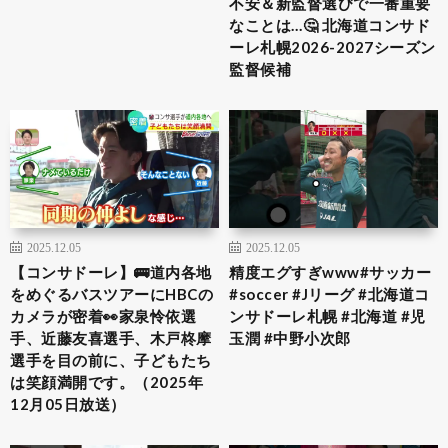
不安＆新監督選びで一番重要
なことは…🤔 北海道コンサド
ーレ札幌2026-2027シーズン
監督候補
2025.12.05
2025.12.05
【コンサドーレ】🚌道内各地
精度エグすぎwww#サッカー
をめぐるバスツアーにHBCの
#soccer #Jリーグ #北海道コ
カメラが密着👀家泉怜依選
ンサドーレ札幌 #北海道 #児
手、近藤友喜選手、木戸柊摩
玉潤 #中野小次郎
選手を目の前に、子どもたち
は笑顔満開です。（2025年
12月05日放送）