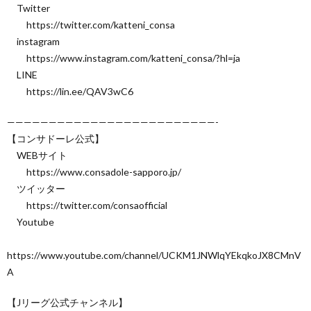
Twitter
https://twitter.com/katteni_consa
instagram
https://www.instagram.com/katteni_consa/?hl=ja
LINE
https://lin.ee/QAV3wC6
—————————————————————————-
【コンサドーレ公式】
WEBサイト
https://www.consadole-sapporo.jp/
ツイッター
https://twitter.com/consaofficial
Youtube
https://www.youtube.com/channel/UCKM1JNWlqYEkqkoJX8CMnV
A
【Jリーグ公式チャンネル】