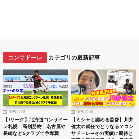
コンサドーレ
カテゴリの最新記事
2025.12.06
2025.12.06
【Jリーグ】北海道コンサドー
【ミシャも認める監督】川井
レ札幌 高嶺朋樹 名古屋や
健太の就任でどうなる？コン
長崎など6クラブで争奪戦
サドーレ➡︎その実績に期待と