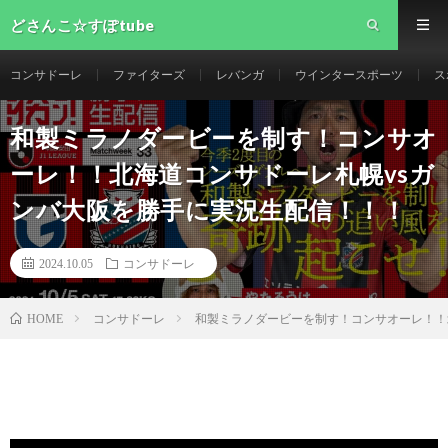
どさんこ☆すぽtube
コンサドーレ
ファイターズ
レバンガ
ウインタースポーツ
ス
和製ミラノダービーを制す！コンサオ
ーレ！！北海道コンサドーレ札幌vsガ
ンバ大阪を勝手に実況生配信！！！
2024.10.05
コンサドーレ
コンサドーレ
和製ミラノダービーを制す！コンサオーレ！！
HOME