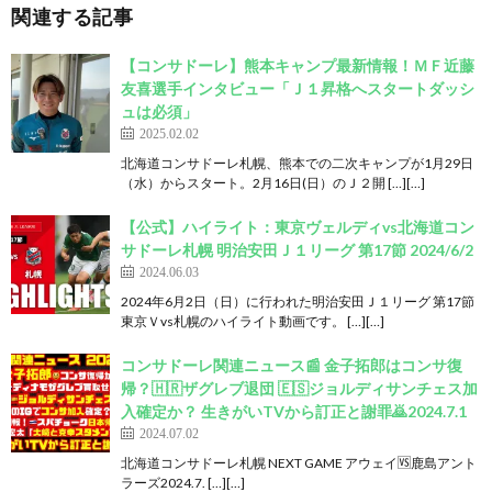
関連する記事
【コンサドーレ】熊本キャンプ最新情報！ＭＦ近藤
友喜選手インタビュー「Ｊ１昇格へスタートダッシ
ュは必須」
2025.02.02
北海道コンサドーレ札幌、熊本での二次キャンプが1月29日
（水）からスタート。2月16日(日）のＪ２開 […][…]
【公式】ハイライト：東京ヴェルディvs北海道コン
サドーレ札幌 明治安田Ｊ１リーグ 第17節 2024/6/2
2024.06.03
2024年6月2日（日）に行われた明治安田Ｊ１リーグ 第17節
東京Ｖvs札幌のハイライト動画です。 […][…]
コンサドーレ関連ニュース📰 金子拓郎はコンサ復
帰？🇭🇷ザグレブ退団 🇪🇸ジョルディサンチェス加
入確定か？ 生きがいTVから訂正と謝罪🙇2024.7.1
2024.07.02
北海道コンサドーレ札幌 NEXT GAME アウェイ🆚鹿島アント
ラーズ2024.7. […][…]