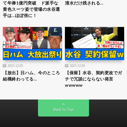
て年俸1億円突破 ド派手な
清水だけ残される…
黄色スーツ姿で登場の水谷選
手は…ほぼ倍に！
2025.12.05
2025.12.05
【放出】日ハム、今のところ
【保留】水谷、契約更改でガ
結構終わってる…
チで冗談にならない発言
wwwww
Back to Top