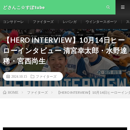
どさんこ☆すぽtube
コンサドーレ
ファイターズ
レバンガ
ウインタースポーツ
ス
【HERO INTERVIEW】10月14日ヒー
ローインタビュー 清宮幸太郎・水野達
稀・宮西尚生
2024.10.15
ファイターズ
ファイターズ
【HERO INTERVIEW】10月14日ヒーロ
HOME