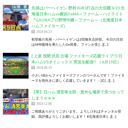
先発はバーヘイゲン 野村2HR5打点の大活躍 4/23 北
海道日本ハムvs横浜DeNA～ファーム～ハイライト
『GAORAプロ野球中継～ファーム～（北海道日本
ハムファイターズ）
2024.04.23
初登板の先発・バーヘイゲンは2回無失点好投。 今日の注目
はNPB復帰を果たしたDe筒香。 ファンが見 […][…]
[ 上原 浅間 伏見 出場 ファイターズ応援ライブ!!] 日
本ハムVSオイシックス 実況生配信!! （ 6月19日）
2024.06.19
小さい頃からファイターズファンのつーさんです！ ファイタ
ーズを前向きに楽しく応援していきます！ ・試 […][…]
【草】日ハム 清宮幸太郎、意外な場所で見つかって
しまうｗｗｗ
2024.12.08
ご視聴ありがとうございます。 よろしければチャンネル登
録、高評価よろしくお願いします！ #北海道日本 […][…]