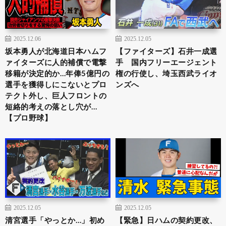
2025.12.06
2025.12.05
坂本勇人が北海道日本ハムフ
【ファイターズ】石井一成選
ァイターズに人的補償で電撃
手 国内フリーエージェント
移籍が決定的か…年俸5億円の
権の行使し、埼玉西武ライオ
選手を獲得しにこないとプロ
ンズへ
テクト外し、巨人フロントの
短絡的考えの落とし穴が…
【プロ野球】
2025.12.05
2025.12.05
清宮選手「やっとか…」初め
【緊急】日ハムの契約更改、