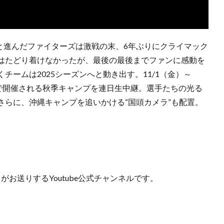
と進んだファイターズは激戦の末、6年ぶりにクライマック
はたどり着けなかったが、最後の最後までファンに感動を
ームは2025シーズンへと動き出す。11/1（金）～
DOで開催される秋季キャンプを連日生中継。選手たちの光る
さらに、沖縄キャンプを追いかける“国頭カメラ”も配置。
」がお送りするYoutube公式チャンネルです。