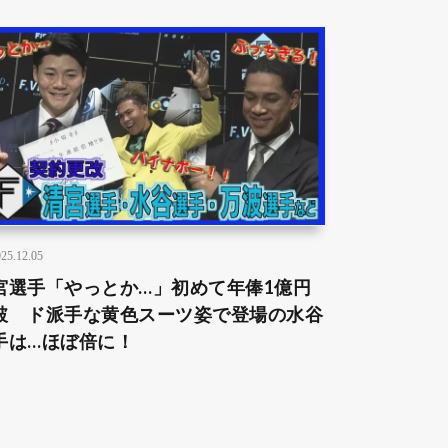
25.12.05
宮選手「やっとか…」初めて年俸1億円
破 ド派手な黄色スーツ姿で登場の水谷
手は…ほぼ倍に！