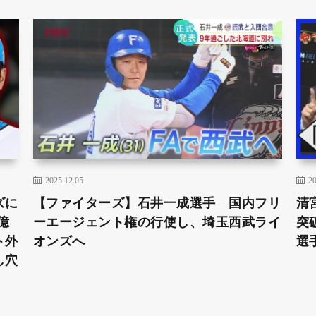
2025.12.05
20
ズに
【ファイターズ】石井一成選手 国内フリ
清
億
ーエージェント権の行使し、埼玉西武ライ
突
ト外
オンズへ
選
し穴