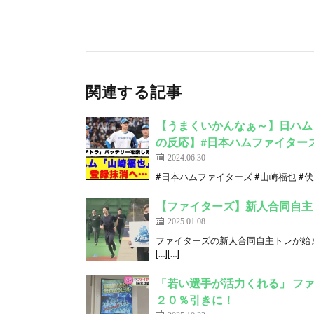
関連する記事
【うまくいかんなぁ～】日ハム
の反応】#日本ハムファイターズ
2024.06.30
#日本ハムファイターズ #山崎福也 #伏
【ファイターズ】新人合同自主
2025.01.08
ファイターズの新人合同自主トレが始
[…][…]
「若い選手が活力くれる」 フ
２０％引きに！