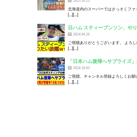
2025.10.23
北海道内のスーパーではさっそくファ
[…][…]
日ハム スティーブンソン、や
2024.04.26
ご視聴ありがとうございます。 よろし
[…][…]
「日本ハム復帰へサプライズ」
2024.10.03
ご視聴、チャンネル登録よろしくお願
[…][…]