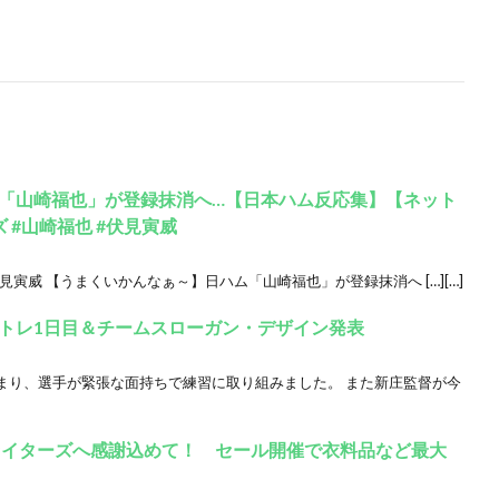
「山崎福也」が登録抹消へ…【日本ハム反応集】【ネット
 #山崎福也 #伏見寅威
見寅威 【うまくいかんなぁ～】日ハム「山崎福也」が登録抹消へ […][…]
トレ1日目＆チームスローガン・デザイン発表
まり、選手が緊張な面持ちで練習に取り組みました。 また新庄監督が今
ァイターズへ感謝込めて！ セール開催で衣料品など最大