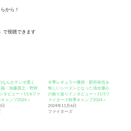
ちらから！
lu」で視聴できます
)なんかテンポ悪く
今季レギュラー獲得・郡司裕也＆
正義・加藤貴之・野村
悔しいシーズンとなった清水優心
ンタビュー＜11/6ファ
の振り返りインタビュー＜11/3フ
キャンプ2024＞
ァイターズ秋季キャンプ2024＞
8日
2024年11月6日
ズ
ファイターズ