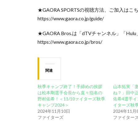
★GAORA SPORTSの視聴方法、ご加入はこ
https://www.gaora.co.jp/guide/
★GAORA Bros.は「dTVチャンネル」「Hu
https://www.gaora.co.jp/bros/
関連
秋季キャンプ終了！手締めの挨拶
山本拓実「妻
は松本剛選手会長から直々指名の
ね？」田中
野村佑希！＜11/10ァイターズ秋季
佑希4選手イ
キャンプ2024＞
イターズ秋季
2024年11月10日
2024年11月
ファイターズ
ファイター