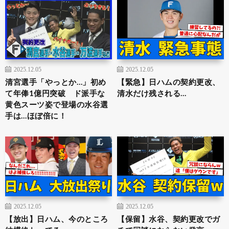
2025.12.05
2025.12.05
清宮選手「やっとか…」初め
【緊急】日ハムの契約更改、
て年俸1億円突破 ド派手な
清水だけ残される…
黄色スーツ姿で登場の水谷選
手は…ほぼ倍に！
2025.12.05
2025.12.05
【放出】日ハム、今のところ
【保留】水谷、契約更改でガ