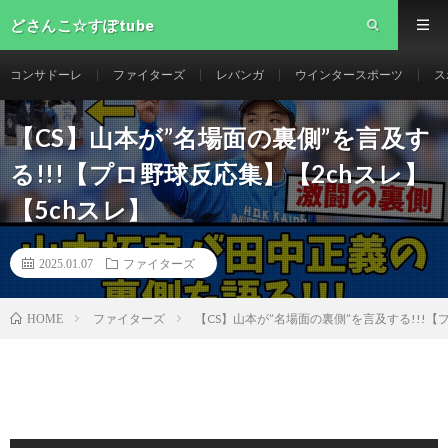
どさんこ☆すぽtube
コンサドーレ
ファイターズ
レバンガ
ウインタースポーツ
ス
【CS】山本が”名場面の裏側”を言及す
る!!!【プロ野球反応集】【2chスレ】
【5chスレ】
2025.01.07
ファイターズ
ファイターズ
【CS】山本が”名場面の裏側”を言及する!!!【
HOME