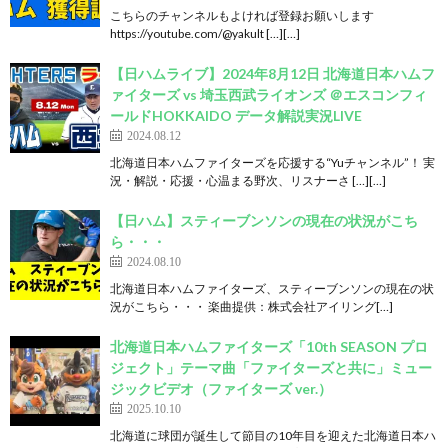
こちらのチャンネルもよければ登録お願いします
https://youtube.com/@yakult […][…]
【日ハムライブ】2024年8月12日 北海道日本ハムフ
ァイターズ vs 埼玉西武ライオンズ ＠エスコンフィ
ールドHOKKAIDO データ解説実況LIVE
2024.08.12
北海道日本ハムファイターズを応援する“Yuチャンネル”！ 実
況・解説・応援・心温まる野次、リスナーさ […][…]
【日ハム】スティーブンソンの現在の状況がこち
ら・・・
2024.08.10
北海道日本ハムファイターズ、スティーブンソンの現在の状
況がこちら・・・ 楽曲提供：株式会社アイリング[…]
北海道日本ハムファイターズ「10th SEASON プロ
ジェクト」テーマ曲「ファイターズと共に」ミュー
ジックビデオ（ファイターズ ver.）
2025.10.10
北海道に球団が誕生して節目の10年目を迎えた北海道日本ハ