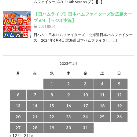
ムファイターズの「10th Season プ […][…]
【日ハムライブ】日本ハムファイターズ対広島カー
プ 6/4 【ラジオ実況】
2024.06.04
日ハム 日本ハムファイターズ 北海道日本ハムファイター
ズ 2024年6月4日 北海道日本ハムファイタ […][…]
2025年1月
月
火
水
木
金
土
日
1
2
3
4
5
6
7
8
9
10
11
12
13
14
15
16
17
18
19
20
21
22
23
24
25
26
27
28
29
30
31
« 12月
2月 »