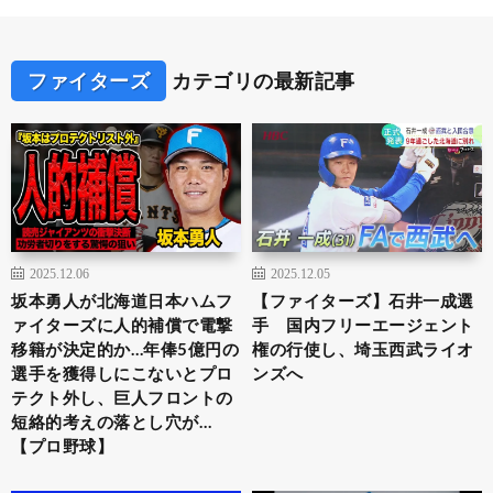
ファイターズ
カテゴリの最新記事
2025.12.06
2025.12.05
坂本勇人が北海道日本ハムフ
【ファイターズ】石井一成選
ァイターズに人的補償で電撃
手 国内フリーエージェント
移籍が決定的か…年俸5億円の
権の行使し、埼玉西武ライオ
選手を獲得しにこないとプロ
ンズへ
テクト外し、巨人フロントの
短絡的考えの落とし穴が…
【プロ野球】