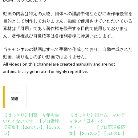
動画の内容は特定の人物、団体への誹謗中傷ならびに著作権侵害を
目的として制作しておりません。動画で使用させていただいている
素材は「引用」であり著作権を侵害する目的で使用しておりませ
ん。著作権及び肖像権等は各権利者様に帰属いたします。
当チャンネルの動画はすべて手動で作成しており、自動生成された
動画、繰り返しの多い動画ではありません。
All videos on this channel are created manually and are not
automatically generated or highly repetitive.
関連
【はっきり】田宮「今年も会
【はっきり】日ハム・マルテ
いたくないです」【プロ野球
ィネス「日本って
反応集】【2chスレ】【5chス
さ・・・」 【プロ野球反応
レ】
集】【2chスレ】【5chスレ】