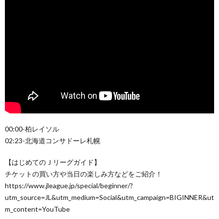
00:00-柏レイソル
02:23-北海道コンサドーレ札幌
【はじめてのＪリーグガイド】
チケットの買い方や当日の楽しみ方などをご紹介！
https://www.jleague.jp/special/beginner/?
utm_source=JL&utm_medium=Social&utm_campaign=BIGINNER&ut
m_content=YouTube