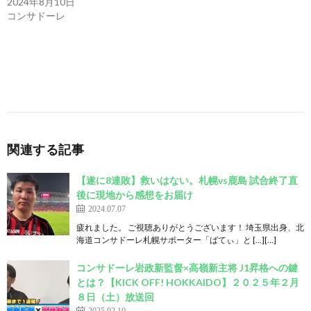
2024年8月10日
コンサドーレ
関連する記事
【遂に8連敗】救いはない。札幌vs鹿島 試合終了直
後に現地から感想をお届け
2024.07.07
疲れました。 ご視聴ありがとうございます！ 埼玉県出身、北
海道コンサドーレ札幌サポーター「ばてぃ」と […][…]
コンサドーレ岩政新監督×高嶺新主将 J1昇格への鍵
とは？【KICK OFF! HOKKAIDO】２０２５年２月
８日（土）放送回
2025.02.10