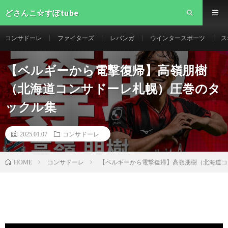
どさんこ☆すぽtube
コンサドーレ
ファイターズ
レバンガ
ウインタースポーツ
ス
【ベルギーから電撃復帰】高嶺朋樹
（北海道コンサドーレ札幌）圧巻のタ
ックル集
2025.01.07
コンサドーレ
コンサドーレ
【ベルギーから電撃復帰】高嶺朋樹（北海道コ
HOME