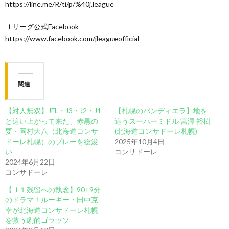
https://line.me/R/ti/p/%40j.league
Ｊリーグ公式Facebook
https://www.facebook.com/jleagueofficial
関連
【対人無双】JFL・J3・J2・J1
【札幌のバンディエラ】地を
と這い上がって来た、赤黒の
這うスーパーミドル 宮澤 裕樹
要・岡村大八（北海道コンサ
(北海道コンサドーレ札幌)
ドーレ札幌）のプレーを総浚
2025年10月4日
い
コンサドーレ
2024年6月22日
コンサドーレ
【Ｊ１残留への執念】90+9分
のドラマ！ルーキー・田中克
幸が北海道コンサドーレ札幌
を救う劇的ゴラッソ