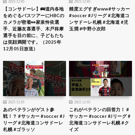
2025.12.05
2025.12.05
【コンサドーレ】🚌道内各地
精度エグすぎwww#サッカー
をめぐるバスツアーにHBCの
#soccer #Jリーグ #北海道コ
カメラが密着👀家泉怜依選
ンサドーレ札幌 #北海道 #児
手、近藤友喜選手、木戸柊摩
玉潤 #中野小次郎
選手を目の前に、子どもたち
は笑顔満開です。（2025年
12月05日放送）
2025.12.05
2025.12.05
あのベテランがゲスト参
これがベテランの回答力！ #
戦！？ #サッカー #soccer #J
サッカー #soccer #Jリーグ #
リーグ #北海道コンサドーレ
北海道コンサドーレ札幌 #ク
札幌 #ゴラッソ
イズ