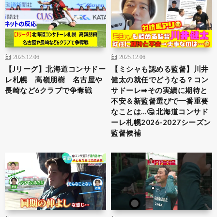
2025.12.06
2025.12.06
【Jリーグ】北海道コンサドー
【ミシャも認める監督】川井
レ札幌 高嶺朋樹 名古屋や
健太の就任でどうなる？コン
長崎など6クラブで争奪戦
サドーレ➡︎その実績に期待と
不安＆新監督選びで一番重要
なことは…🤔 北海道コンサド
ーレ札幌2026-2027シーズン
監督候補