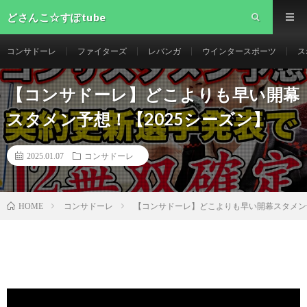
どさんこ☆すぽtube
コンサドーレ
ファイターズ
レバンガ
ウインタースポーツ
ス
【コンサドーレ】どこよりも早い開幕
スタメン予想！【2025シーズン】
2025.01.07
コンサドーレ
コンサドーレ
【コンサドーレ】どこよりも早い開幕スタメン予
HOME