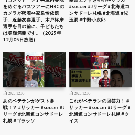
をめぐるバスツアーにHBCの
#soccer #Jリーグ #北海道コ
カメラが密着👀家泉怜依選
ンサドーレ札幌 #北海道 #児
手、近藤友喜選手、木戸柊摩
玉潤 #中野小次郎
選手を目の前に、子どもたち
は笑顔満開です。（2025年
12月05日放送）
2025.12.05
2025.12.05
あのベテランがゲスト参
これがベテランの回答力！ #
戦！？ #サッカー #soccer #J
サッカー #soccer #Jリーグ #
リーグ #北海道コンサドーレ
北海道コンサドーレ札幌 #ク
札幌 #ゴラッソ
イズ