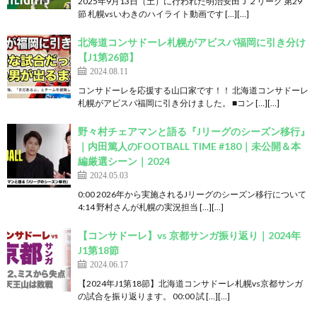
2025年9月13日（土）に行われた明治安田Ｊ２リーグ 第29
節 札幌vsいわきのハイライト動画です […][…]
北海道コンサドーレ札幌がアビスパ福岡に引き分け
【J1第26節】
2024.08.11
コンサドーレを応援する山口家です！！ 北海道コンサドーレ
札幌がアビスパ福岡に引き分けました。 ■コン […][…]
野々村チェアマンと語る『Jリーグのシーズン移行』
｜内田篤人のFOOTBALL TIME #180｜未公開＆本
編厳選シーン｜2024
2024.05.03
0:00 2026年から実施されるJリーグのシーズン移行について
4:14 野村さんが札幌の実況担当 […][…]
【コンサドーレ】vs 京都サンガ振り返り｜2024年
J1第18節
2024.06.17
【2024年J1第18節】北海道コンサドーレ札幌vs京都サンガ
の試合を振り返ります。 00:00 試 […][…]