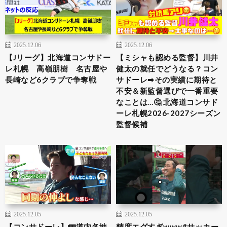
2025.12.06
2025.12.06
【Jリーグ】北海道コンサドー
【ミシャも認める監督】川井
レ札幌 高嶺朋樹 名古屋や
健太の就任でどうなる？コン
長崎など6クラブで争奪戦
サドーレ➡︎その実績に期待と
不安＆新監督選びで一番重要
なことは…🤔 北海道コンサド
ーレ札幌2026-2027シーズン
監督候補
2025.12.05
2025.12.05
【コンサドーレ】🚌道内各地
精度エグすぎwww#サッカー