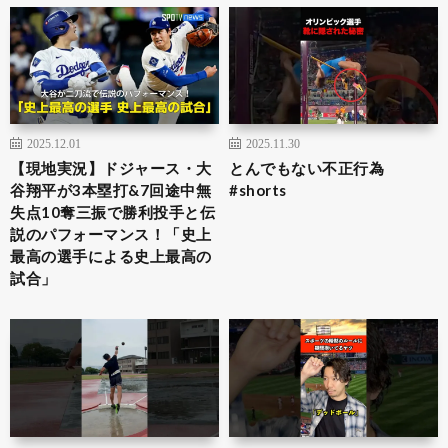
2025.12.01
2025.11.30
【現地実況】ドジャース・大
とんでもない不正行為
谷翔平が3本塁打&7回途中無
#shorts
失点10奪三振で勝利投手と伝
説のパフォーマンス！「史上
最高の選手による史上最高の
試合」