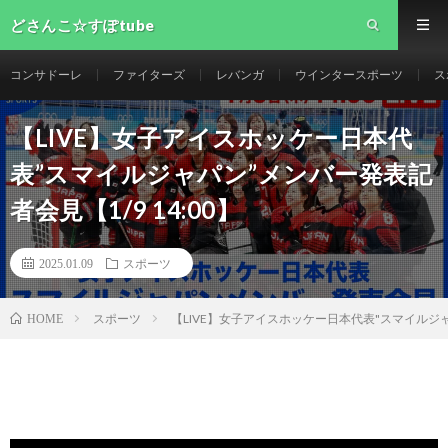
どさんこ☆すぽtube
コンサドーレ
ファイターズ
レバンガ
ウインタースポーツ
ス
【LIVE】女子アイスホッケー日本代
表”スマイルジャパン”メンバー発表記
者会見【1/9 14:00】
2025.01.09
スポーツ
スポーツ
【LIVE】女子アイスホッケー日本代表"スマイルジャパ
HOME