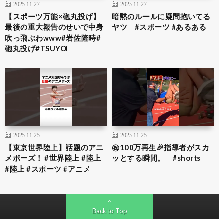
2025.11.27
2025.11.27
【スポーツ万能×砲丸投げ】
暗黙のルールに疑問抱いてる
最後の重大報告のせいで中身
ヤツ #スポーツ #あるある
吹っ飛ぶわwww#岩佐隆時#
砲丸投げ#TSUYOI
2025.11.25
2025.11.25
【東京世界陸上】話題のアニ
㊗️100万再生🎉指導者がスカ
メポーズ！ #世界陸上 #陸上
ッとする瞬間。 #shorts
#陸上 #スポーツ #アニメ
Back to Top