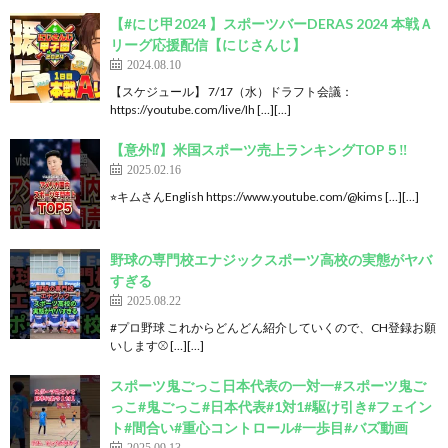
【#にじ甲2024 】スポーツバーDERAS 2024 本戦Ａ
リーグ応援配信【にじさんじ】
2024.08.10
【スケジュール】 7/17（水）ドラフト会議：
https://youtube.com/live/Ih […][…]
【意外⁉️】米国スポーツ売上ランキングTOP５‼️
2025.02.16
⭐︎キムさんEnglish https://www.youtube.com/@kims […][…]
野球の専門校エナジックスポーツ高校の実態がヤバ
すぎる
2025.08.22
#プロ野球 これからどんどん紹介していくので、CH登録お願
いします⚾️ […][…]
スポーツ鬼ごっこ日本代表の一対一#スポーツ鬼ご
っこ#鬼ごっこ#日本代表#1対1#駆け引き#フェイン
ト#間合い#重心コントロール#一歩目#バズ動画
2025.09.13