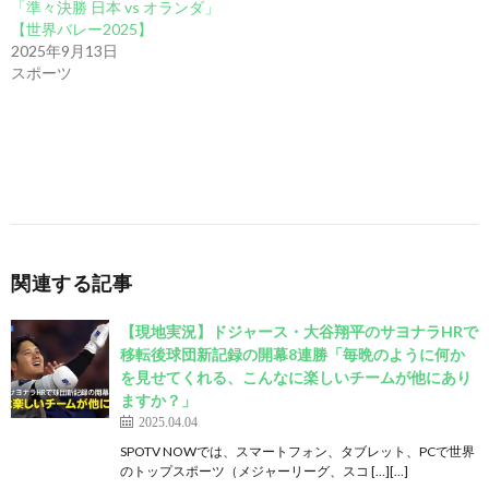
「準々決勝 日本 vs オランダ」
【世界バレー2025】
2025年9月13日
スポーツ
関連する記事
【現地実況】ドジャース・大谷翔平のサヨナラHRで
移転後球団新記録の開幕8連勝「毎晩のように何か
を見せてくれる、こんなに楽しいチームが他にあり
ますか？」
2025.04.04
SPOTV NOWでは、スマートフォン、タブレット、PCで世界
のトップスポーツ（メジャーリーグ、スコ […][…]