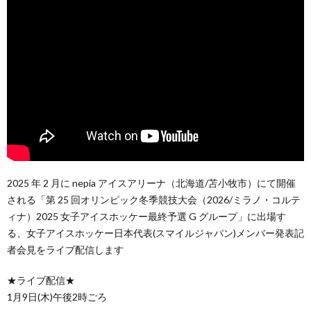
2025 年 2 月に nepia アイスアリーナ（北海道/苫小牧市）にて開催
される「第 25 回オリンピック冬季競技大会（2026/ミラノ・コルテ
ィナ）2025 女子アイスホッケー最終予選 G グループ」に出場す
る、女子アイスホッケー日本代表(スマイルジャパン)メンバー発表記
者会見をライブ配信します
★ライブ配信★
1月9日(木)午後2時ごろ