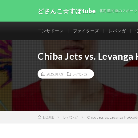
どさんこ☆すぽtube
北海道関連のスポーツ
コンサドーレ
ファイターズ
レバンガ
Chiba Jets vs. Levang
2025.01.09
レバンガ
レバンガ
Chiba Jets vs. Levanga Hokka
HOME