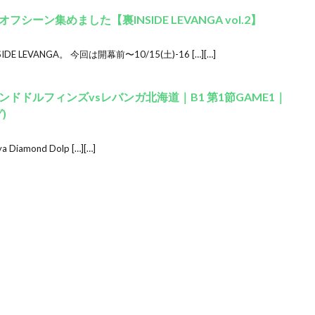
ーン集めました【裏INSIDE LEVANGA vol.2】
EVANGA。 今回は開幕前〜10/15(土)-16 […][…]
ドドルフィンズvsレバンガ北海道｜B1 第1節GAME1｜
)
ya Diamond Dolp […][…]