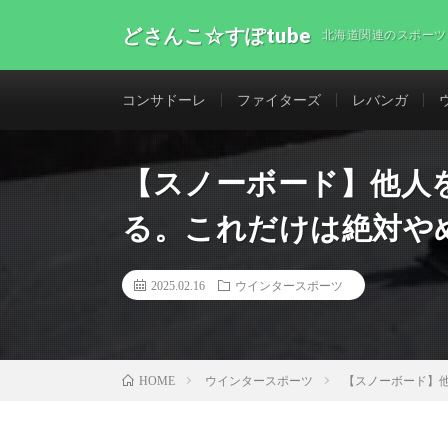
どさんこ☆すぽtube
北海道関連のスポーツ
コンサドーレ
ファイターズ
レバンガ
【スノーボード】他人
る。これだけは絶対や
2025.02.16
ウインタースポーツ
ウインタースポーツ
【スノーボード】
HOME