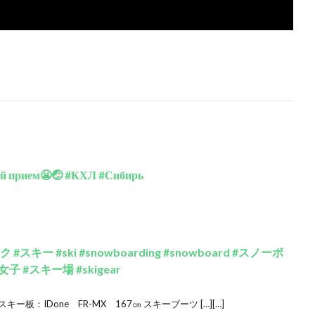
вой прием😬🤕 #КХЛ #Сибирь
ー #ski #snowboarding #snowboard #スノーボ
女子 #スキー場 #skigear
キー板：IDone FR-MX 167㎝ スキーブーツ […][…]