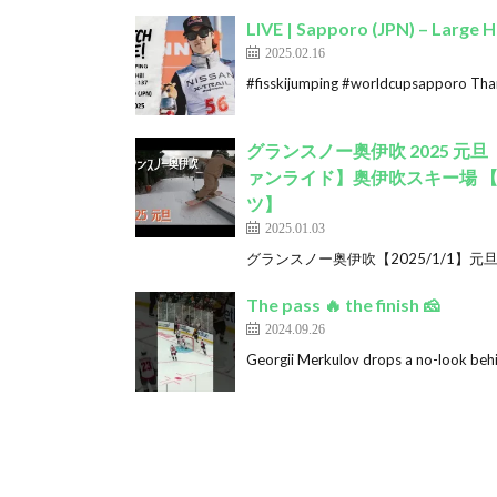
LIVE | Sapporo (JPN) – Large H
2025.02.16
#fisskijumping #worldcupsapporo Than
グランスノー奥伊吹 2025 
ァンライド】奥伊吹スキー場 
ツ】
2025.01.03
グランスノー奥伊吹【2025/1/1】元旦
The pass 🔥 the finish 🧀
2024.09.26
Georgii Merkulov drops a no-look behi