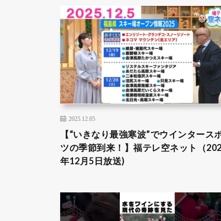
2025.12.05
【“いきなり最強寒波”でウインタース
ツの季節到来！】福テレ空ネット（202
年12月5日放送)