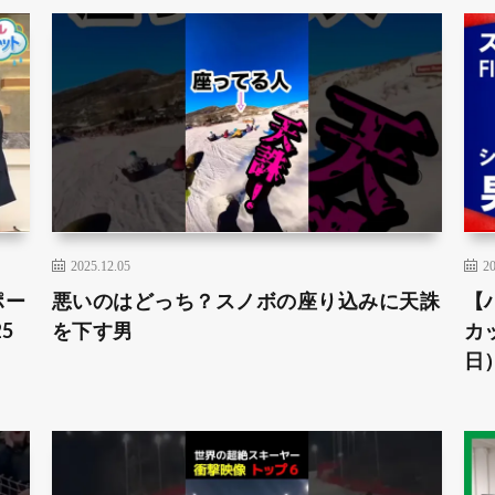
2025.12.05
20
ポー
悪いのはどっち？スノボの座り込みに天誅
【
5
を下す男
カッ
日）