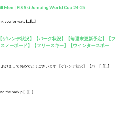
ill Men | FIS Ski Jumping World Cup 24-25
k you for watc […][…]
元旦【ゲレンデ状況】【パーク状況】【毎週末更新予定】【フ
【スノーボード】【フリースキー】【ウインタースポー
 あけましておめでとうございます 【ゲレンデ状況】 【パー […][…]
nd the back p […][…]