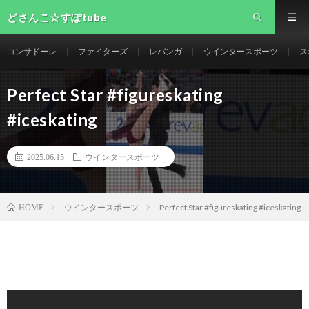
どさんこ☆すぽtube
コンサドーレ
ファイターズ
レバンガ
ウインタースポーツ
ス
Perfect Star #figureskating
#iceskating
2025.06.15
ウインタースポーツ
ウインタースポーツ
Perfect Star #figureskating #iceskating
HOME