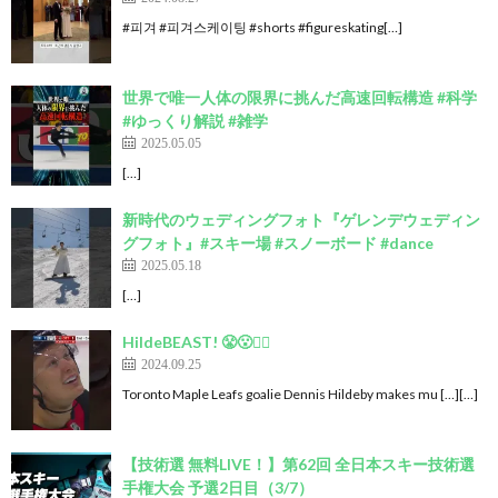
#피겨 #피겨스케이팅 #shorts #figureskating[…]
世界で唯一人体の限界に挑んだ高速回転構造 #科学
#ゆっくり解説 #雑学
2025.05.05
[…]
新時代のウェディングフォト『ゲレンデウェディン
グフォト』#スキー場 #スノーボード #dance
2025.05.18
[…]
HildeBEAST! 😤😮🙅‍♂️
2024.09.25
Toronto Maple Leafs goalie Dennis Hildeby makes mu […][…]
【技術選 無料LIVE！】第62回 全日本スキー技術選
手権大会 予選2日目（3/7）