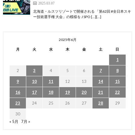
2025.03.07
北海道・ルスツリゾートで開催される 「第62回 #全日本スキ
ー技術選手権 大会」の模様を J SPO […][…]
2025年6月
月
火
水
木
金
土
日
1
2
3
4
5
6
7
8
9
10
11
12
13
14
15
16
17
18
19
20
21
22
23
24
25
26
27
28
29
30
« 5月
7月 »