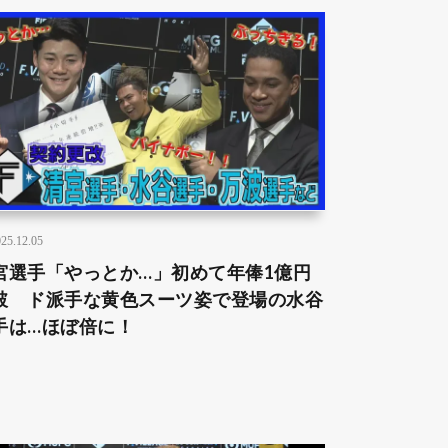
25.12.05
宮選手「やっとか…」初めて年俸1億円
破 ド派手な黄色スーツ姿で登場の水谷
手は…ほぼ倍に！