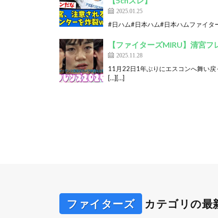
【5chスレ】
2025.01.25
#日ハム#日本ハム#日本ハムファイターズ #
【ファイターズMIRU】清宮フレ
2025.11.28
11月22日1年ぶりにエスコンへ舞い
[…][…]
ファイターズ
カテゴリの最