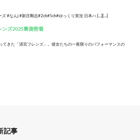
なんj #新庄剛志#2ch#5ch#ゆっくり実況 日本ハ […][…]
ンズ2025裏側密着
戻ってきた「清宮フレンズ」。彼女たちの一夜限りのパフォーマンスの
新記事