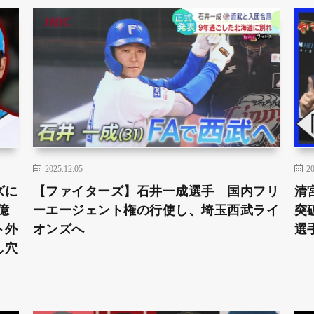
2025.12.05
20
ズに
【ファイターズ】石井一成選手 国内フリ
清
億
ーエージェント権の行使し、埼玉西武ライ
突
ト外
オンズへ
選
し穴