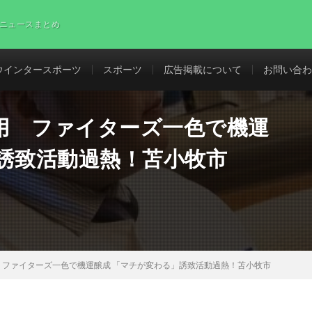
ニュースまとめ
ウインタースポーツ
スポーツ
広告掲載について
お問い合わ
用 ファイターズ一色で機運
誘致活動過熱！苫小牧市
 ファイターズ一色で機運醸成 「マチが変わる」誘致活動過熱！苫小牧市