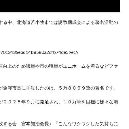
する中、北海道苫小牧市では誘致期成会による署名活動の
ty/stf70c3436e3614b8580a2cfb74de59ec9
運向上のため議員や市の職員がユニホームを着るなどファ
が金澤市長に手渡したのは、５万８０６９筆の署名です。
が２０２５年９月に発足され、１０万筆を目標に様々な場
致する会 宮本知治会長）「こんなワクワクした気持ちに