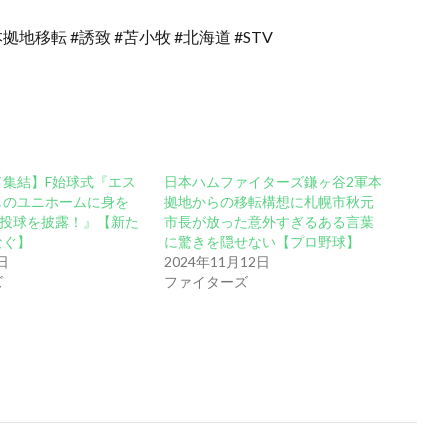
拠地移転 #誘致 #苫小牧 #北海道 #STV
ド集結】F始球式『エス
日本ハムファイターズ鎌ヶ谷2軍本
しのユニホームに身を
拠地からの移転構想に札幌市秋元
な投球を披露！』【新た
市長が放った意外すぎるある言葉
なぐ】
に驚きを隠せない【プロ野球】
日
2024年11月12日
ズ
ファイターズ