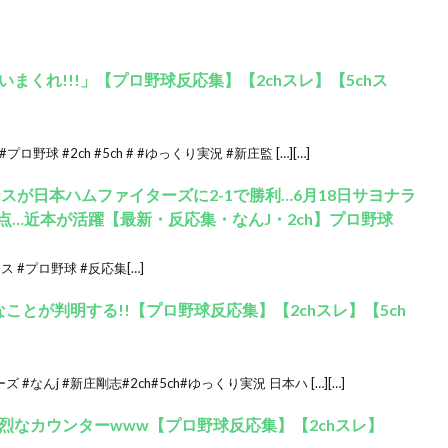
まくれ!!!」【プロ野球反応集】【2chスレ】【5chス
球 #2ch #5ch # #ゆっくり実況 #新庄監 […][…]
ースが日本ハムファイターズに2-1で勝利…6月18日サヨナラ
点…近本が活躍【最新・反応集・なんJ・2ch】プロ野球
 #プロ野球 #反応集[…]
ことが判明する!!【プロ野球反応集】【2chスレ】【5ch
なんj #新庄剛志#2ch#5ch#ゆっくり実況 日本ハ […][…]
烈なカウンターwww【プロ野球反応集】【2chスレ】