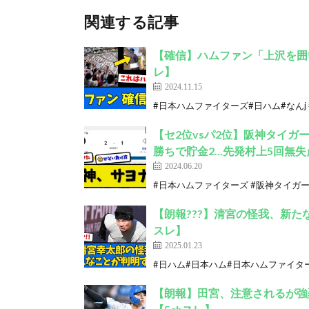
関連する記事
【確信】ハムファン「上沢を囲い
レ】
2024.11.15
#日本ハムファイターズ#日ハム#なんj #プロ野
【セ2位vsパ2位】阪神タイガ
勝ちで貯金2…先発村上5回無失
2024.06.20
#日本ハムファイターズ #阪神タイガース
【朗報???】清宮の怪我、新たな
スレ】
2025.01.23
#日ハム#日本ハム#日本ハムファイターズ #
【朗報】田宮、注意されるが強