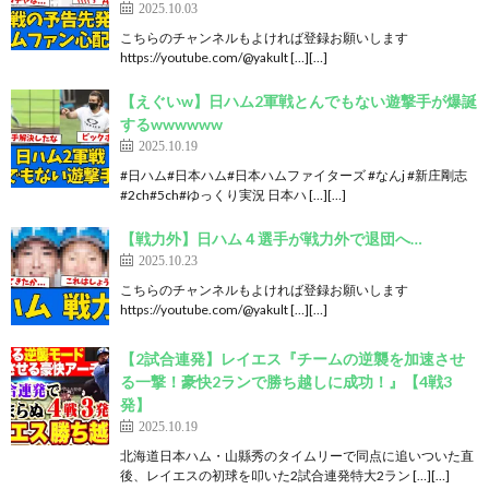
2025.10.03
こちらのチャンネルもよければ登録お願いします
https://youtube.com/@yakult […][…]
【えぐいw】日ハム2軍戦とんでもない遊撃手が爆誕
するwwwwww
2025.10.19
#日ハム#日本ハム#日本ハムファイターズ #なんj #新庄剛志
#2ch#5ch#ゆっくり実況 日本ハ […][…]
【戦力外】日ハム４選手が戦力外で退団へ…
2025.10.23
こちらのチャンネルもよければ登録お願いします
https://youtube.com/@yakult […][…]
【2試合連発】レイエス『チームの逆襲を加速させ
る一撃！豪快2ランで勝ち越しに成功！』【4戦3
発】
2025.10.19
北海道日本ハム・山縣秀のタイムリーで同点に追いついた直
後、レイエスの初球を叩いた2試合連発特大2ラン […][…]