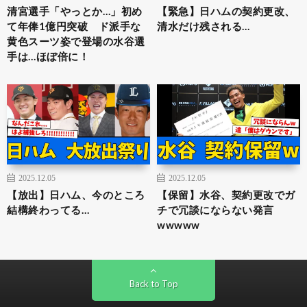
清宮選手「やっとか…」初め
【緊急】日ハムの契約更改、
て年俸1億円突破 ド派手な
清水だけ残される…
黄色スーツ姿で登場の水谷選
手は…ほぼ倍に！
2025.12.05
2025.12.05
【放出】日ハム、今のところ
【保留】水谷、契約更改でガ
結構終わってる…
チで冗談にならない発言
wwwww
Back to Top