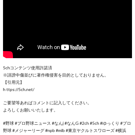
5chコンテンツ使用許諾済
※誹謗中傷並びに著作権侵害を目的としておりません。
【引用元】
h ttps://5ch.net/
ご要望等あればコメントに記入してください。
よろしくお願いいたします。
#野球 #プロ野球ニュース #なんj #なんG #2ch #5ch #ゆっくり #プロ
野球 #メジャーリーグ #npb #mlb #東京ヤクルトスワローズ #横浜