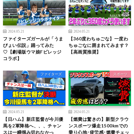
2024.05.21
2024.05.21
ファイターズガールが「うま
【360度わちゅごな】一度わ
ぴょい伝説」踊ってみた
ちゅごなに囲まれてみます？
♡【劇場版ウマ娘Fビレッジ
【高画質推奨】
コラボ】
ファイターズ
スポーツ
2024.05.21
2024.05.21
【日ハム】新庄監督が今川優
【燃費は驚きの】新型クラウ
馬を2軍降格へ、、、チャン
ンスポーツ爆走1500kmでの
スは一瞬掴み切れなかっ
乗り心地･疲労感･燃費チェッ