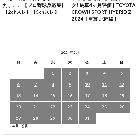
た、、、【プロ野球反応集】
ク! 納車4ヶ月評価 | TOYOTA
【2chスレ】【5chスレ】
CROWN SPORT HYBRID Z
2024【車旅 北陸編】
2024年5月
月
火
水
木
金
土
日
1
2
3
4
5
6
7
8
9
10
11
12
13
14
15
16
17
18
19
20
21
22
23
24
25
26
27
28
29
30
31
« 4月
6月 »