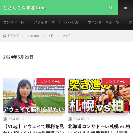
どさんこ☆すぽtube
コンサドーレ
ファイターズ
レバンガ
ウインタースポーツ
ス
2024年
5月
21日
HOME
2024年5月21日
コンサドーレ
コンサドーレ
2024.05.21
2024.05.21
【Vlog】アウェイで勝利を見
北海道コンサドーレ札幌 vs 柏
たい 柏レイソルvs北海道コン
レイソルを現地観戦！【三協