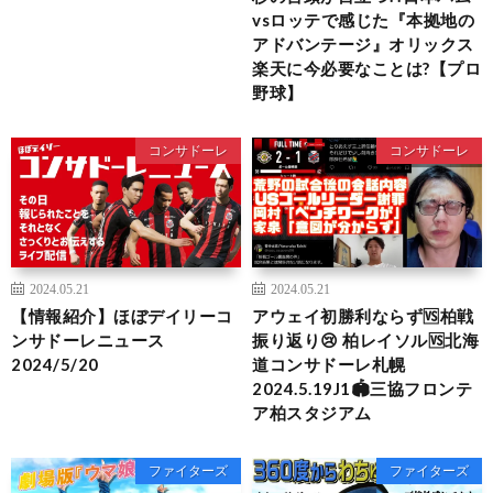
vsロッテで感じた『本拠地の
アドバンテージ』オリックス
楽天に今必要なことは?【プロ
野球】
コンサドーレ
コンサドーレ
2024.05.21
2024.05.21
【情報紹介】ほぼデイリーコ
アウェイ初勝利ならず🆚柏戦
ンサドーレニュース
振り返り😢 柏レイソル🆚北海
2024/5/20
道コンサドーレ札幌
2024.5.19J1🏟️三協フロンテ
ア柏スタジアム
ファイターズ
ファイターズ