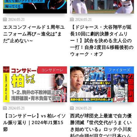
2024.05.21
2024.05.21
エスコンフィールド１周年ユ
【ドジャース・大谷翔平が延
ニフォーム再び～進化は”ま
長10回に劇的決勝タイムリ
だ”止めない～
ー！】試合を決める主人公の
一打！自身2度目&移籍後初の
ウォーク・オフ
コンサドーレ
ファイターズ
2024.05.21
2024.05.21
【コンサドーレ】vs 柏レイソ
西武が球団史上最速で自力優
ル振り返り｜2024年J1第15
勝消滅『世代交代がうまくい
節
き始めている』ロッテ小川友
杉の台頭が目立つ!!日本ハム