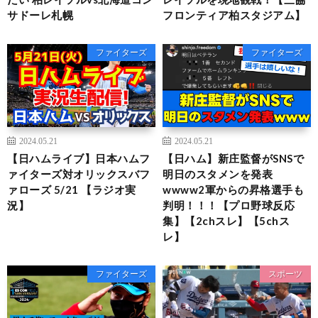
サドーレ札幌
フロンティア柏スタジアム】
ファイターズ
ファイターズ
2024.05.21
2024.05.21
【日ハムライブ】日本ハムフ
【日ハム】新庄監督がSNSで
ァイターズ対オリックスバフ
明日のスタメンを発表
ァローズ 5/21 【ラジオ実
wwww2軍からの昇格選手も
況】
判明！！！【プロ野球反応
集】【2chスレ】【5chス
レ】
ファイターズ
スポーツ