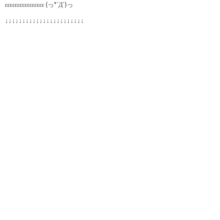
εεεεεεεεεεεεεεεε (っ*´Д`)っ
↓↓↓↓↓↓↓↓↓↓↓↓↓↓↓↓↓↓↓↓↓↓↓