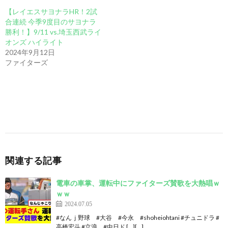
【レイエスサヨナラHR！2試
合連続 今季9度目のサヨナラ
勝利！】9/11 vs.埼玉西武ライ
オンズ ハイライト
2024年9月12日
ファイターズ
関連する記事
電車の車掌、運転中にファイターズ賛歌を大熱唱ｗ
ｗｗ
2024.07.05
#なんｊ野球 #大谷 #今永 #shoheiohtani #チュニドラ #
高橋宏斗 #立浪 #中日ド […][…]