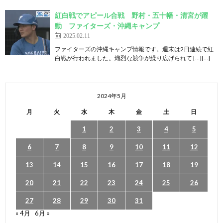
紅白戦でアピール合戦 野村・五十幡・清宮が躍
動 ファイターズ・沖縄キャンプ
2025.02.11
ファイターズの沖縄キャンプ情報です。週末は2日連続で紅
白戦が行われました。熾烈な競争が繰り広げられて […][…]
2024年5月
月
火
水
木
金
土
日
1
2
3
4
5
6
7
8
9
10
11
12
13
14
15
16
17
18
19
20
21
22
23
24
25
26
27
28
29
30
31
« 4月
6月 »