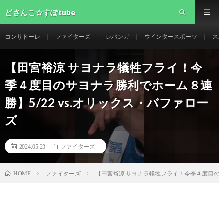
どさんこ☆すぽtube
コンサドーレ
ファイターズ
レバンガ
ウインタースポーツ
ス
【田宮裕涼 サヨナラ犠牲フライ！今
季４度目のサヨナラ勝利でホーム８連
勝】5/22 vs.オリックス・バファロー
ズ
2024.05.23
ファイターズ
ファイターズ
【田宮裕涼 サヨナラ犠牲フライ！今季４度目のサ
HOME