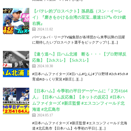
【パテレ的プロスペクト】孫易磊（スン・イーレ
イ）『磨きをかける台湾の至宝…最速157㌔ の19歳
右腕』
2024.11.02
パーソル パ・リーグTV編集部が各球団から来季以降の活躍
に期待したいプロスペクト選手をピックアップ! […][…]
【違う道へ】日ハム北浦 断る・・・【プロ野球反
応集】【2chスレ】【5chスレ】
2024.10.30
#日本ハムファイターズ#日ハム#なんj #プロ野球 #2ch #5ch #
育成#ゆっくり実況 #新庄 […][…]
【日本ハム】今季初の平日デーゲームに「２万4164
人」【日本ハム反応集】【ネットの反応】#日本ハ
ムファイターズ #新庄監督 #エスコンフィールド北
海道 #北広島市
2024.05.17
#日本ハムファイターズ #新庄監督 #エスコンフィールド北海
道 #北広島市 【日本ハム】今季初の平日 […][…]