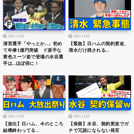
2025.12.05
2025.12.05
清宮選手「やっとか…」初め
【緊急】日ハムの契約更改、
て年俸1億円突破 ド派手な
清水だけ残される…
黄色スーツ姿で登場の水谷選
手は…ほぼ倍に！
2025.12.05
2025.12.05
【放出】日ハム、今のところ
【保留】水谷、契約更改でガ
結構終わってる…
チで冗談にならない発言