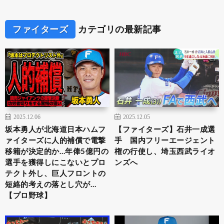
ファイターズ
カテゴリの最新記事
2025.12.06
2025.12.05
坂本勇人が北海道日本ハムフ
【ファイターズ】石井一成選
ァイターズに人的補償で電撃
手 国内フリーエージェント
移籍が決定的か…年俸5億円の
権の行使し、埼玉西武ライオ
選手を獲得しにこないとプロ
ンズへ
テクト外し、巨人フロントの
短絡的考えの落とし穴が…
【プロ野球】