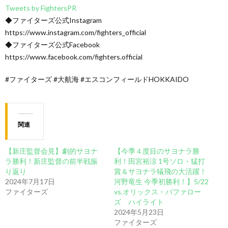
Tweets by FightersPR
◆ファイターズ公式Instagram
https://www.instagram.com/fighters_official
◆ファイターズ公式Facebook
https://www.facebook.com/fighters.official
#ファイターズ #大航海 #エスコンフィールドHOKKAIDO
関連
【新庄監督会見】劇的サヨナ
【今季４度目のサヨナラ勝
ラ勝利！新庄監督の前半戦振
利！田宮裕涼 1号ソロ・猛打
り返り
賞＆サヨナラ犠飛の大活躍！
2024年7月17日
河野竜生 今季初勝利！】5/22
ファイターズ
vs.オリックス・バファロー
ズ ハイライト
2024年5月23日
ファイターズ