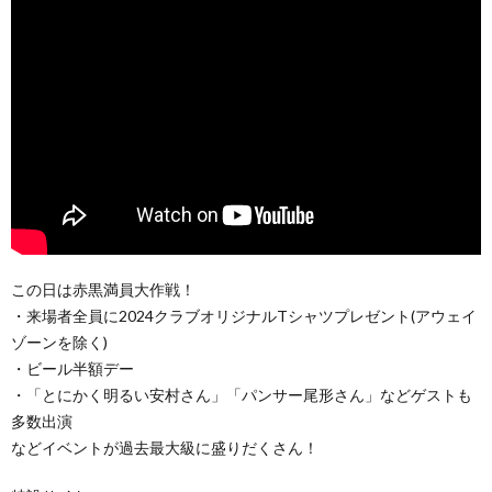
この日は赤黒満員大作戦！
・来場者全員に2024クラブオリジナルTシャツプレゼント(アウェイ
ゾーンを除く)
・ビール半額デー
・「とにかく明るい安村さん」「パンサー尾形さん」などゲストも
多数出演
などイベントが過去最大級に盛りだくさん！