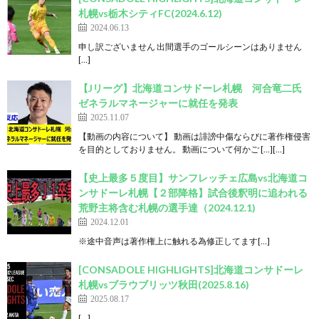
札幌vs栃木シティFC(2024.6.12)
2024.06.13
申し訳ございません 出間選手のゴールシーンはありません
[…]
【Jリーグ】北海道コンサドーレ札幌 河合竜二氏
ゼネラルマネージャーに就任を発表
2025.11.07
【動画の内容について】 動画は誹謗中傷ならびに著作権侵害
を目的としておりません。 動画について何かご […][…]
【史上最多５度目】サンフレッチェ広島vs北海道コ
ンサドーレ札幌【２部降格】試合後釈明に追われる
荒野主将含む札幌の選手達（2024.12.1)
2024.12.01
※途中音声は著作権上に触れる為修正してます[…]
[CONSADOLE HIGHLIGHTS]北海道コンサドーレ
札幌vsブラウブリッツ秋田(2025.8.16)
2025.08.17
[…]