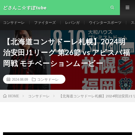
どさんこ☆すぽtube
コンサドーレ
ファイターズ
レバンガ
ウインタースポーツ
ス
【北海道コンサドーレ札幌】2024明
治安田J1リーグ 第26節 vs アビスパ福
岡戦 モチベーションムービー
2024.08.09
コンサドーレ
コンサドーレ
【北海道コンサドーレ札幌】2024明治安田J1リ
HOME