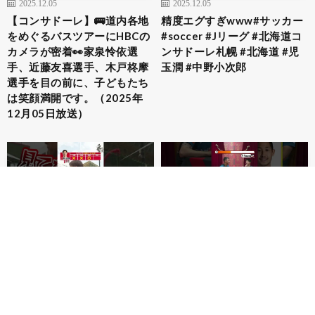
2025.12.05
2025.12.05
【コンサドーレ】🚌道内各地
精度エグすぎwww#サッカー
をめぐるバスツアーにHBCの
#soccer #Jリーグ #北海道コ
カメラが密着👀家泉怜依選
ンサドーレ札幌 #北海道 #児
手、近藤友喜選手、木戸柊摩
玉潤 #中野小次郎
選手を目の前に、子どもたち
は笑顔満開です。（2025年
12月05日放送）
2025.12.05
2025.12.05
あのベテランがゲスト参
これがベテランの回答力！ #
戦！？ #サッカー #soccer #J
サッカー #soccer #Jリーグ #
リーグ #北海道コンサドーレ
北海道コンサドーレ札幌 #ク
札幌 #ゴラッソ
イズ