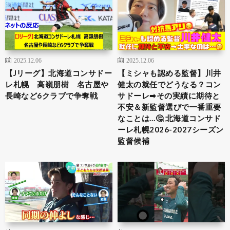
2025.12.06
2025.12.06
【Jリーグ】北海道コンサドー
【ミシャも認める監督】川井
レ札幌 高嶺朋樹 名古屋や
健太の就任でどうなる？コン
長崎など6クラブで争奪戦
サドーレ➡︎その実績に期待と
不安＆新監督選びで一番重要
なことは…🤔 北海道コンサド
ーレ札幌2026-2027シーズン
監督候補