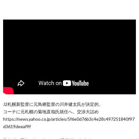
J2札幌新監督に元鳥栖監督の川井健太氏が決定的、
コーチに元札幌の菊地直哉氏就任へ、交渉大詰め
https://news.yahoo.co.jp/articles/5f6e0d76b3c4e28c497251840f97
d3619deeaf9f