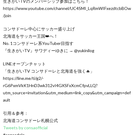
生きがいTVのメンバーシップ参加はこちら！
https://www.youtube.com/channel/UC4SMI_LqRmWIFxezdtcbBOw
/join
コンサドーレ中心にサッカー盛り上げ
北海道をサッカー王国👑へ！
No. 1コンサドーレ系YouTuber目指す
『生きがいTV』サワディーゆきに → @yukinilog
LINEオープンチャット
「生きがいTV コンサドーレと北海道を強く🔥」
https://line.me/ti/g2/-
rG6PxmVkK1HnD3wk312vI4GXSFxXcmCfpvLLQ?
utm_source=invitation&utm_medium=link_copy&utm_campaign=def
ault
引用＆参考：
北海道コンサドーレ札幌公式
Tweets by consaofficial
#consadole