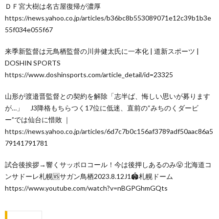
ＤＦ宮大樹は名古屋復帰が濃厚
https://news.yahoo.co.jp/articles/b36bc8b553089071e12c39b1b3e
55f034e055f67
来季新監督は元鳥栖監督の川井健太氏に一本化 | 道新スポーツ |
DOSHIN SPORTS
https://www.doshinsports.com/article_detail/id=23325
山形が渡邉晋監督との契約を解除「志半ば、悔しい思いが募ります
が…」 J3降格もちらつく17位に低迷、直前の“みちのくダービ
ー”では仙台に惜敗 ｜
https://news.yahoo.co.jp/articles/6d7c7b0c156af3789adf50aac86a5
79141791781
試合後挨拶→響くサッポロコール！今は後押しあるのみ😤 北海道コ
ンサドーレ札幌🆚サガン鳥栖2023.8.12J1🏟札幌ドーム
https://www.youtube.com/watch?v=nBGPGhmGQts