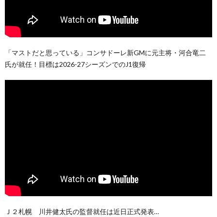
「マストだと思っている」コンサドーレ新GMに元主将・河合竜二
氏が就任！目標は2026-27シーズンでのJ1復帰
Ｊ２札幌 川井健太氏の監督就任は近日正式発表…