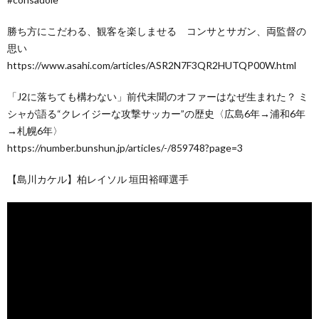
勝ち方にこだわる、観客を楽しませる コンサとサガン、両監督の
思い
https://www.asahi.com/articles/ASR2N7F3QR2HUTQP00W.html
「J2に落ちても構わない」前代未聞のオファーはなぜ生まれた？ ミ
シャが語る“クレイジーな攻撃サッカー”の歴史〈広島6年→浦和6年
→札幌6年〉
https://number.bunshun.jp/articles/-/859748?page=3
【島川カケル】柏レイソル 垣田裕暉選手