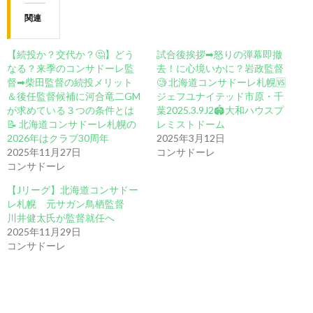
関連
【続投か？交代か？🤔】どう
試合後挨拶➡︎怒りの弾幕即撤
なる？来季のコンサドーレ監
去！に心境いかに？岩政監督
督➡︎柴田監督の続投メリット
🧐 北海道コンサドーレ札幌🆚
＆後任監督候補に河合竜二GM
ジェフユナイテッド市原・千
が求めている３つの条件とは
葉2025.3.9J2🏟️大和ハウスプ
📝 北海道コンサドーレ札幌の
レミストドーム
2026年はクラブ30周年
2025年3月12日
2025年11月27日
コンサドーレ
コンサドーレ
【Jリーグ】北海道コンサドー
レ札幌 元サガン鳥栖監督
川井健太氏が監督就任へ
2025年11月29日
コンサドーレ