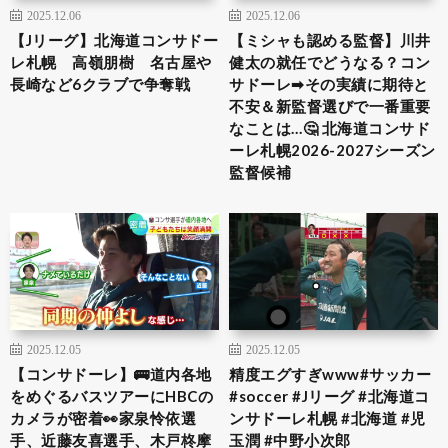
2025.12.06
2025.12.06
【Jリーグ】北海道コンサドー
【ミシャも認める監督】川井
レ札幌 高嶺朋樹 名古屋や
健太の就任でどうなる？コン
長崎など6クラブで争奪戦
サドーレ➡︎その実績に期待と
不安＆新監督選びで一番重要
なことは…🤔 北海道コンサド
ーレ札幌2026-2027シーズン
監督候補
2025.12.05
2025.12.05
【コンサドーレ】🚌道内各地
精度エグすぎwww#サッカー
をめぐるバスツアーにHBCの
#soccer #Jリーグ #北海道コ
カメラが密着👀家泉怜依選
ンサドーレ札幌 #北海道 #児
手、近藤友喜選手、木戸柊摩
玉潤 #中野小次郎