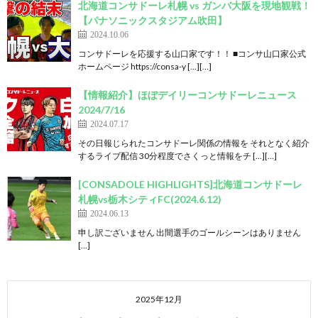
北海道コンサドーレ札幌 vs ガンバ大阪を現地観戦！
【パナソニックスタジアム吹田】
2024.10.06
コンサドーレを応援する山口家です！！ ■コンサ山口家公式
ホームページ https://consa-y […][…]
【情報紹介】ほぼデイリーコンサドーレニュース
2024/7/16
2024.07.17
その日報じられたコンサドーレ関係の情報を それとなく紹介
するライブ配信 30分程度でさくっと情報をチ […][…]
[CONSADOLE HIGHLIGHTS]北海道コンサドーレ
札幌vs栃木シティFC(2024.6.12)
2024.06.13
申し訳ございません 出間選手のゴールシーンはありません
[…]
2025年12月