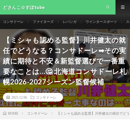
どさんこ☆すぽtube
コンサドーレ
ファイターズ
レバンガ
ウインタースポーツ
ス
【ミシャも認める監督】川井健太の就
任でどうなる？コンサドーレ➡︎その実
績に期待と不安＆新監督選びで一番重
要なことは…🤔 北海道コンサドーレ札
幌2026-2027シーズン監督候補
2025.12.06
コンサドーレ
コンサドーレ
【ミシャも認める監督】川井健太の就任でどうな
HOME