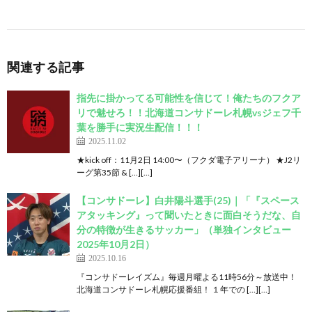
関連する記事
指先に掛かってる可能性を信じて！俺たちのフクア
リで魅せろ！！北海道コンサドーレ札幌vsジェフ千
葉を勝手に実況生配信！！！
2025.11.02
★kick off：11月2日 14:00〜（フクダ電子アリーナ） ★J2リ
ーグ第35節 & […][…]
【コンサドーレ】白井陽斗選手(25)｜「『スペース
アタッキング』って聞いたときに面白そうだな、自
分の特徴が生きるサッカー」（単独インタビュー
2025年10月2日）
2025.10.16
『コンサドーレイズム』毎週月曜よる11時56分～放送中！
北海道コンサドーレ札幌応援番組！ １年での […][…]