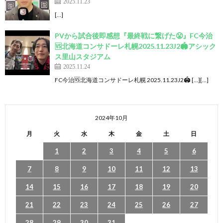
2025.11.23
[…]
PVから試合後即感想『最終戦に繋げた😤』FC今治
🆚北海道コンサドーレ札幌2025.11.23J2🏟️アシック
ス里山スタジアム
2025.11.24
FC今治🆚北海道コンサドーレ札幌 2025.11.23J2🏟 […][…]
2024年10月
月
火
水
木
金
土
日
1
2
3
4
5
6
7
8
9
10
11
12
13
14
15
16
17
18
19
20
21
22
23
24
25
26
27
28
29
30
31