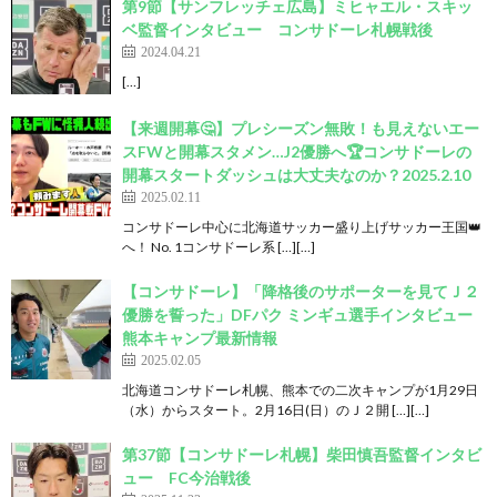
第9節【サンフレッチェ広島】ミヒャエル・スキッ
ベ監督インタビュー コンサドーレ札幌戦後
2024.04.21
[…]
【来週開幕🤔】プレシーズン無敗！も見えないエー
スFWと開幕スタメン…J2優勝へ🏆コンサドーレの
開幕スタートダッシュは大丈夫なのか？2025.2.10
2025.02.11
コンサドーレ中心に北海道サッカー盛り上げサッカー王国👑
へ！ No. 1コンサドーレ系 […][…]
【コンサドーレ】「降格後のサポーターを見てＪ２
優勝を誓った」DFパク ミンギュ選手インタビュー
熊本キャンプ最新情報
2025.02.05
北海道コンサドーレ札幌、熊本での二次キャンプが1月29日
（水）からスタート。2月16日(日）のＪ２開 […][…]
第37節【コンサドーレ札幌】柴田慎吾監督インタビ
ュー FC今治戦後