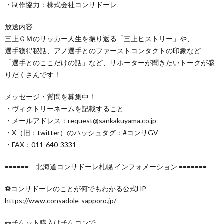
・制作協力：株式会社コンサドーレ
放送内容
三上ＧＭのサッカー人生を振り返る「三上ヒストリー」や、
選手獲得秘話、アノ選手とのファーストコンタクトの印象など
「選手とのここだけの話」など、サポーターが聞きたいトークが盛
りだくさんです！
メッセージ・質問を募集中！
・ヴィクトリーネームを記載すること
・メールアドレス：request@sankakuyama.co.jp
・X（旧：twitter）のハッシュタグ：#コンサGV
・FAX：011-640-3331
====== 北海道コンサドーレ札幌 インフォメーション =======
⚽コンサドーレのことが何でもわかる公式HP
https://www.consadole-sapporo.jp/
🎫チケット購入はチケコンで