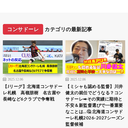
コンサドーレ
カテゴリの最新記事
2025.12.06
2025.12.06
【Jリーグ】北海道コンサドー
【ミシャも認める監督】川井
レ札幌 高嶺朋樹 名古屋や
健太の就任でどうなる？コン
長崎など6クラブで争奪戦
サドーレ➡︎その実績に期待と
不安＆新監督選びで一番重要
なことは…🤔 北海道コンサド
ーレ札幌2026-2027シーズン
監督候補