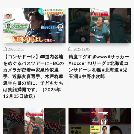
2025.12.05
2025.12.05
【コンサドーレ】🚌道内各地
精度エグすぎwww#サッカー
をめぐるバスツアーにHBCの
#soccer #Jリーグ #北海道コ
カメラが密着👀家泉怜依選
ンサドーレ札幌 #北海道 #児
手、近藤友喜選手、木戸柊摩
玉潤 #中野小次郎
選手を目の前に、子どもたち
は笑顔満開です。（2025年
12月05日放送）