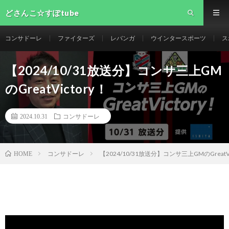
どさんこ☆すぽtube
コンサドーレ
ファイターズ
レバンガ
ウインタースポーツ
ス
【2024/10/31放送分】コンサ三上GM
のGreatVictory！
2024.10.31
コンサドーレ
コンサドーレ
【2024/10/31放送分】コンサ三上GMのGreatVi
HOME