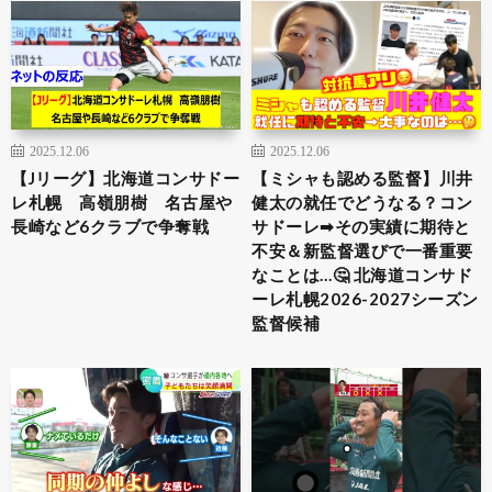
2025.12.06
2025.12.06
【Jリーグ】北海道コンサドー
【ミシャも認める監督】川井
レ札幌 高嶺朋樹 名古屋や
健太の就任でどうなる？コン
長崎など6クラブで争奪戦
サドーレ➡︎その実績に期待と
不安＆新監督選びで一番重要
なことは…🤔 北海道コンサド
ーレ札幌2026-2027シーズン
監督候補