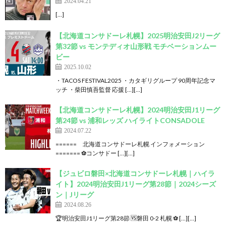
2024.04.21
[…]
【北海道コンサドーレ札幌】2025明治安田J2リーグ
第32節 vs モンテディオ山形戦 モチベーションムー
ビー
2025.10.02
・TACOS FESTIVAL2025 ・カタギリグループ 90周年記念マ
ッチ ・柴田慎吾監督 応援 […][…]
【北海道コンサドーレ札幌】2024明治安田J1リーグ
第24節 vs 浦和レッズ ハイライトCONSADOLE
2024.07.22
====== 北海道コンサドーレ札幌 インフォメーション
======= ⚽コンサドー […][…]
【ジュビロ磐田×北海道コンサドーレ札幌｜ハイラ
イト】2024明治安田J1リーグ第28節｜2024シーズ
ン｜Jリーグ
2024.08.26
🏆明治安田J1リーグ第28節 🆚磐田 0-2 札幌 ⚽ […][…]