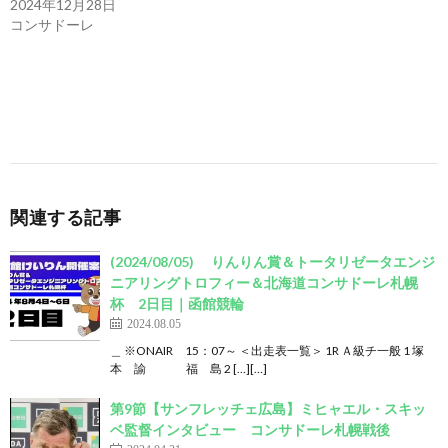
2024年12月28日
コンサドーレ
関連する記事
(2024/08/05) りんりん賞＆トータリゼータエンジ
ニアリングトロフィー＆北海道コンサドーレ札幌
杯 2日目｜函館競輪
2024.08.05
＿ ※ONAIR 15：07～ ＜出走表一覧＞ 1R Ａ級チ一般 1 塚
本 諭 福 島 2 […][…]
第9節【サンフレッチェ広島】ミヒャエル・スキッ
ベ監督インタビュー コンサドーレ札幌戦後