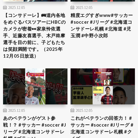
2025.12.05
2025.12.05
【コンサドーレ】🚌道内各地
精度エグすぎwww#サッカー
をめぐるバスツアーにHBCの
#soccer #Jリーグ #北海道コ
カメラが密着👀家泉怜依選
ンサドーレ札幌 #北海道 #児
手、近藤友喜選手、木戸柊摩
玉潤 #中野小次郎
選手を目の前に、子どもたち
は笑顔満開です。（2025年
12月05日放送）
2025.12.05
2025.12.05
あのベテランがゲスト参
これがベテランの回答力！ #
戦！？ #サッカー #soccer #J
サッカー #soccer #Jリーグ #
リーグ #北海道コンサドーレ
北海道コンサドーレ札幌 #ク