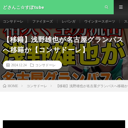
どさんこ☆すぽtube
コンサドーレ
ファイターズ
レバンガ
ウインタースポーツ
ス
【移籍】浅野雄也が名古屋グランパス
へ移籍か【コンサドーレ】
2024.12.24
コンサドーレ
コンサドーレ
【移籍】浅野雄也が名古屋グランパスへ移籍か
HOME