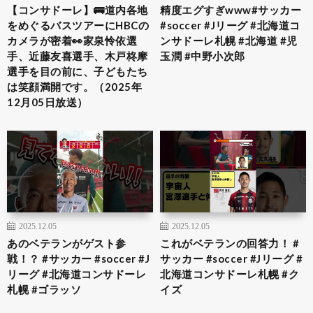
【コンサドーレ】🚌道内各地
精度エグすぎwww#サッカー
をめぐるバスツアーにHBCの
#soccer #Jリーグ #北海道コ
カメラが密着👀家泉怜依選
ンサドーレ札幌 #北海道 #児
手、近藤友喜選手、木戸柊摩
玉潤 #中野小次郎
選手を目の前に、子どもたち
は笑顔満開です。（2025年
12月05日放送）
2025.12.05
2025.12.05
あのベテランがゲスト参
これがベテランの回答力！ #
戦！？ #サッカー #soccer #J
サッカー #soccer #Jリーグ #
リーグ #北海道コンサドーレ
北海道コンサドーレ札幌 #ク
札幌 #ゴラッソ
イズ