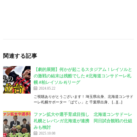
関連する記事
【劇的展開】何かが起こるスタジアム！レイソルと
の激戦の結末は残酷でした #北海道コンサドーレ札
幌 #柏レイソル #jリーグ
2024.05.22
ご視聴ありがとうございます！ 埼玉県出身、北海道コンサド
ーレ札幌サポーター「ばてぃ」と 千葉県出身、 […][…]
ファン拡大や選手育成目指し 北海道コンサドーレ
札幌とレバンガ北海道が連携 同日試合観戦の仕組
みも検討
2025.10.08