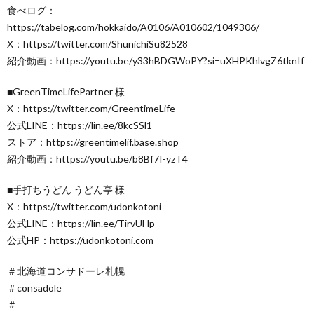
食べログ：
https://tabelog.com/hokkaido/A0106/A010602/1049306/
X：https://twitter.com/ShunichiSu82528
紹介動画：https://youtu.be/y33hBDGWoPY?si=uXHPKhlvgZ6tknIf
■GreenTimeLifePartner 様
X：https://twitter.com/GreentimeLife
公式LINE：https://lin.ee/8kcSSl1
ストア：https://greentimelif.base.shop
紹介動画：https://youtu.be/b8Bf7I-yzT4
■手打ちうどん うどん亭 様
X：https://twitter.com/udonkotoni
公式LINE：https://lin.ee/TirvUHp
公式HP：https://udonkotoni.com
＃北海道コンサドーレ札幌
＃consadole
＃