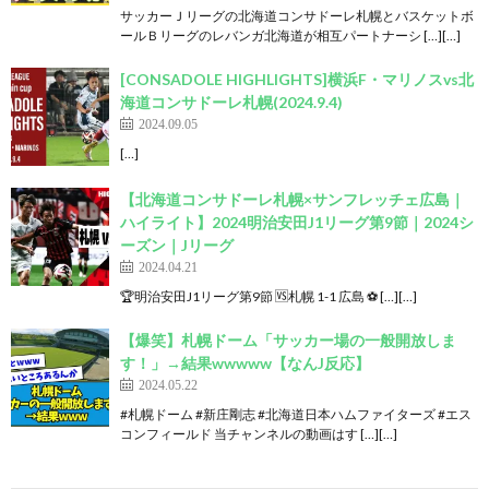
サッカーＪリーグの北海道コンサドーレ札幌とバスケットボ
ールＢリーグのレバンガ北海道が相互パートナーシ […][…]
[CONSADOLE HIGHLIGHTS]横浜F・マリノスvs北
海道コンサドーレ札幌(2024.9.4)
2024.09.05
[…]
【北海道コンサドーレ札幌×サンフレッチェ広島｜
ハイライト】2024明治安田J1リーグ第9節｜2024シ
ーズン｜Jリーグ
2024.04.21
🏆明治安田J1リーグ第9節 🆚札幌 1-1 広島 ⚽ […][…]
【爆笑】札幌ドーム「サッカー場の一般開放しま
す！」→結果wwwww【なんJ反応】
2024.05.22
#札幌ドーム #新庄剛志 #北海道日本ハムファイターズ #エス
コンフィールド 当チャンネルの動画はす […][…]