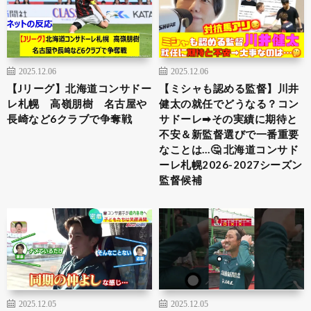
2025.12.06
2025.12.06
【Jリーグ】北海道コンサドー
【ミシャも認める監督】川井
レ札幌 高嶺朋樹 名古屋や
健太の就任でどうなる？コン
長崎など6クラブで争奪戦
サドーレ➡︎その実績に期待と
不安＆新監督選びで一番重要
なことは…🤔 北海道コンサド
ーレ札幌2026-2027シーズン
監督候補
2025.12.05
2025.12.05