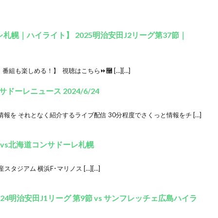
札幌｜ハイライト】 2025明治安田J2リーグ第37節｜
組も楽しめる！】 視聴はこちら⏩࿠ […][…]
ーレニュース 2024/6/24
を それとなく紹介するライブ配信 30分程度でさくっと情報をチ […]
｜vs北海道コンサドーレ札幌
:30 日産スタジアム 横浜F･マリノス […][…]
4明治安田J1リーグ 第9節 vs サンフレッチェ広島ハイラ