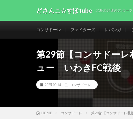
どさんこ☆すぽtube
北海道関連のスポーツ
コンサドーレ
ファイターズ
レバンガ
第29節【コンサドー
ュー いわきFC戦後
2025.09.14
コンサドーレ
コンサドーレ
第29節【コンサドーレ札
HOME