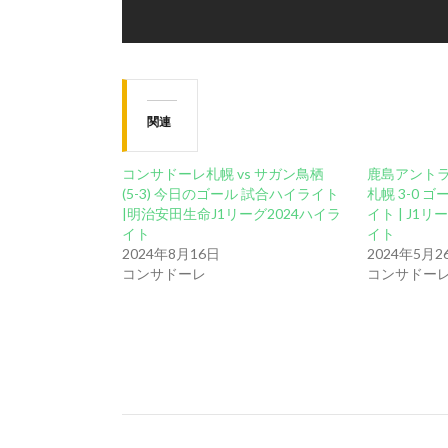
関連
コンサドーレ札幌 vs サガン鳥栖
鹿島アント
(5-3) 今日のゴール 試合ハイライト
札幌 3-0 
|明治安田生命J1リーグ2024ハイラ
イト | J1
イト
イト
2024年8月16日
2024年5月2
コンサドーレ
コンサドー