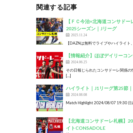
関連する記事
【ＦＣ今治×北海道コンサドーレ
2025シーズン｜Jリーグ
2025.11.24
【DAZNは無料でライブやハイライト、番
【情報紹介】ほぼデイリーコンサド
2024.06.25
その日報じられたコンサドーレ関係の情報
[…]
ハイライト｜J1リーグ第25節
2024.08.08
Match Highlight 2024/08/07 19
【北海道コンサドーレ札幌】202
イトCONSADOLE