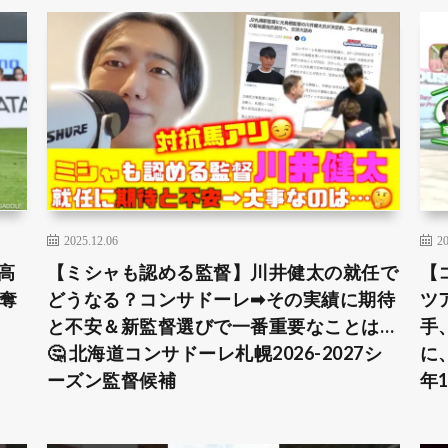
2025.12.06
20
高
【ミシャも認める監督】川井健太の就任で
【
奪
どうなる？コンサドーレ➡︎その実績に期待
ツ
と不安＆新監督選びで一番重要なことは…
手
🤔 北海道コンサドーレ札幌2026-2027シ
に
ーズン監督候補
年