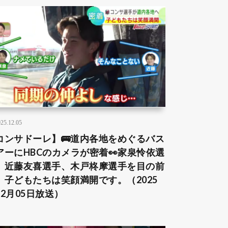
25.12.05
コンサドーレ】🚌道内各地をめぐるバス
アーにHBCのカメラが密着👀家泉怜依選
、近藤友喜選手、木戸柊摩選手を目の前
、子どもたちは笑顔満開です。（2025
12月05日放送）