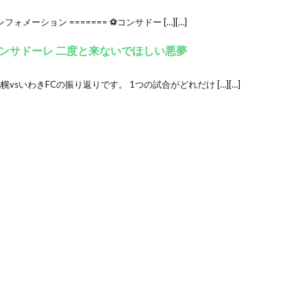
ォメーション ======= ⚽コンサドー […][…]
ンサドーレ 二度と来ないでほしい悪夢
札幌vsいわきFCの振り返りです。 1つの試合がどれだけ […][…]