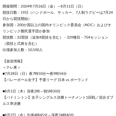
開催期間：2024年7月26日（金）～8月11日（日）
競技日数：19日（ハンドボール、サッカー、7人制ラグビーは7月24
日から競技開始）
参加国：200か国以上の国内オリンピック委員会（NOC）およびオ
リンピック難民選手団が参加
競技数：32競技（追加4競技を含む）・329種目・754セッション
（競技と式典を含む）
出場参加人数：10,500人
【放送情報】
＜テレ東＞
■7月28日（日）夜7時50分〜夜9時54分
【バレーボール女子】予選リーグ 日本 vs ポーランド
■8月1日（木）深夜2時～朝5時30分
【バドミントン】女子シングルス決勝トーナメント1回戦／混合ダブ
ルス準決勝
■8月2日（金）午後4時45分～深夜24時40分