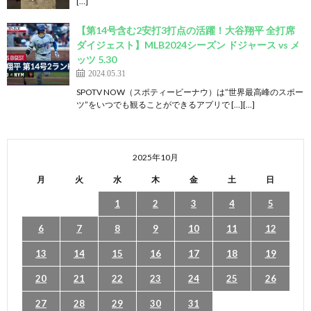
[…]
【第14号含む2安打3打点の活躍！大谷翔平 全打席
ダイジェスト】MLB2024シーズン ドジャース vs メ
ッツ 5.30
2024.05.31
SPOTV NOW（スポティービーナウ）は”世界最高峰のスポー
ツ”をいつでも観ることができるアプリで […][…]
2025年10月
月
火
水
木
金
土
日
1
2
3
4
5
6
7
8
9
10
11
12
13
14
15
16
17
18
19
20
21
22
23
24
25
26
27
28
29
30
31