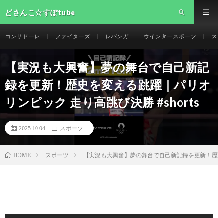
どさんこ☆すぽtube
コンサドーレ
ファイターズ
レバンガ
ウインタースポーツ
ス
【実況も大興奮】夢の舞台で自己新記
録を更新！歴史を変える跳躍｜パリオ
リンピック 走り高跳び決勝 #shorts
2025.10.04
スポーツ
スポーツ
【実況も大興奮】夢の舞台で自己新記録を更新！歴史を変
HOME