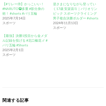
【#リレー侍】かっこいい！
逆さまになりながら登ってい
#NARUTO🥷多重 #影分身の
く17歳 安楽宙斗｜パリオリン
術！ #shorts #パリ五輪
ピック スポーツクライミング
2025年7月14日
男子複合決勝ボルダー #shorts
スポーツ
2024年11月13日
スポーツ
【最強】決勝1投目から金メダ
ル記録を投げる #北口榛花 ☄️ #
パリ五輪 #Shorts
2025年2月1日
スポーツ
関連する記事