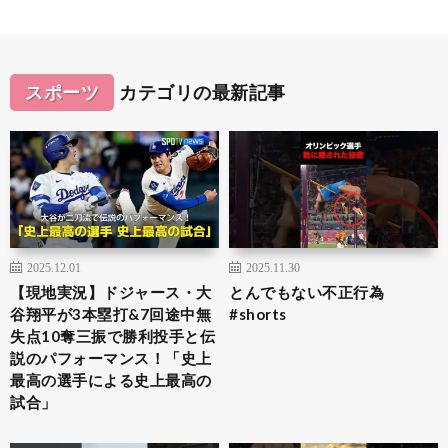
スポーツ
カテゴリの最新記事
2025.12.01
2025.11.30
【現地実況】ドジャース・大
とんでもない不正行為
谷翔平が3本塁打&7回途中無
#shorts
失点10奪三振で勝利投手と伝
説のパフォーマンス！「史上
最高の選手による史上最高の
試合」