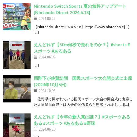
Nintendo Switch Sports 夏の無料アップデート
[Nintendo Direct 2024.6.18]
2024.06.22
【Nintendo Direct 2024.6.18】 https://www.nintendo.c […]
[…]
えんどれす【50m何秒で走れるのか？】#shorts #
スポーツ #あるある
2024.06.09
[…]
両陛下が佐賀訪問 国民スポーツ大会開会式に出席
(2024年10月6日)
2024.10.06
佐賀県で開かれている国民スポーツ大会の開会式に出席し
た天皇皇后両陛下は大会の関係者らと懇談されまし […][…]
えんどれす【今年の新人賞は誰？】#スポーツある
ある #スポーツ #あるある #野球
2024.06.23