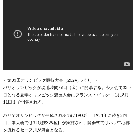
＜第33回オリンピック競技大会（2024／パリ）＞
パリオリンピックが現地時間26日（金）に開幕する。今大会で33回
目となる夏季オリンピック競技大会はフランス・パリを中心に8月
11日まで開催される。
パリでオリンピックが開催されるのは1900年、1924年に続き3回
目。本大会では32競技329種目が実施され、開会式ではパリ中心部
を流れるセーヌ川が舞台となる。