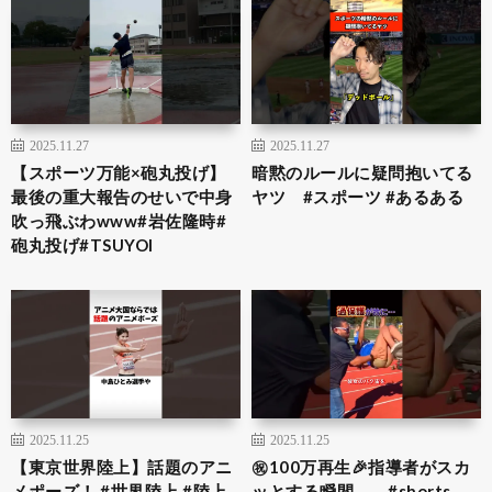
2025.11.27
2025.11.27
【スポーツ万能×砲丸投げ】
暗黙のルールに疑問抱いてる
最後の重大報告のせいで中身
ヤツ #スポーツ #あるある
吹っ飛ぶわwww#岩佐隆時#
砲丸投げ#TSUYOI
2025.11.25
2025.11.25
【東京世界陸上】話題のアニ
㊗️100万再生🎉指導者がスカ
メポーズ！ #世界陸上 #陸上
ッとする瞬間。 #shorts