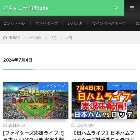
どさんこ☆すぽtube
コンサドーレ
ファイターズ
レバンガ
ウインタースポーツ
ス
2024年
7月
4日
HOME
2024年7月4日
ファイターズ
ファイターズ
2024.07.04
2024.07.04
[ファイターズ応援ライブ!!]
【日ハムライブ】日本ハムフ
日本ハムVSロッテ 実況生配
ァイターズ対千葉ロッテマリ