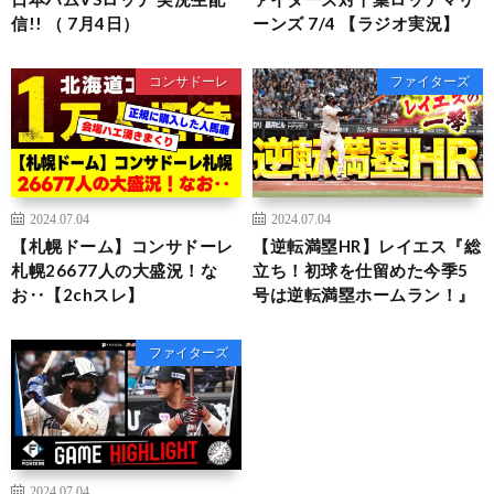
信!! （ 7月4日）
ーンズ 7/4 【ラジオ実況】
コンサドーレ
ファイターズ
2024.07.04
2024.07.04
【札幌ドーム】コンサドーレ
【逆転満塁HR】レイエス『総
札幌26677人の大盛況！な
立ち！初球を仕留めた今季5
お‥【2chスレ】
号は逆転満塁ホームラン！』
ファイターズ
2024.07.04