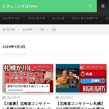
どさんこ☆すぽtube
コンサドーレ
ファイターズ
レバンガ
ウインタースポーツ
ス
2024年
9月
2日
HOME
2024年9月2日
コンサドーレ
コンサドーレ
2024.09.02
2024.09.02
【3連勝】北海道コンサドー
【北海道コンサドーレ札幌】
レ札幌が川崎フロンターレに
2024明治安田J1リーグ 第29