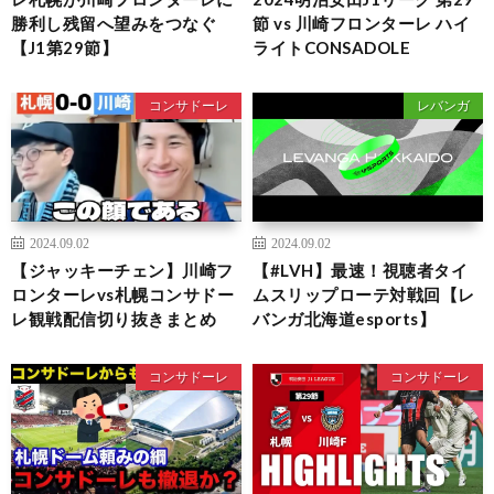
勝利し残留へ望みをつなぐ
節 vs 川崎フロンターレ ハイ
【J1第29節】
ライトCONSADOLE
コンサドーレ
レバンガ
2024.09.02
2024.09.02
【ジャッキーチェン】川崎フ
【#LVH】最速！視聴者タイ
ロンターレvs札幌コンサドー
ムスリップローテ対戦回【レ
レ観戦配信切り抜きまとめ
バンガ北海道esports】
コンサドーレ
コンサドーレ