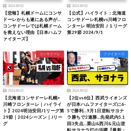
2024.09.02
2024.09.02
【悲報】札幌ドームにコンサ
【公式】ハイライト：北海道
ドーレからも遂にある声が…
コンサドーレ札幌vs川崎フロ
コンサドーレでは札幌ドーム
ンターレ 明治安田Ｊ１リーグ
を救えない理由【日本ハムフ
第29節 2024/9/1
ァイターズ】
コンサドーレ
ファイターズ
2024.09.02
2024.09.02
【北海道コンサドーレ札幌×
【2位vs6位】西武ライオンズ
川崎フロンターレ｜ハイライ
が日本ハムファイターズに6-
ト】2024明治安田J1リーグ第
5で勝利…9月1日逆転サヨナ
29節｜2024シーズン｜Jリー
ラ勝ちで2連勝…先発武内5.1
グ
回3失点…栗山&西川&元山逆
転サヨナラ打の活躍【最新・