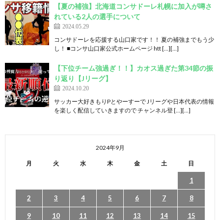
【夏の補強】北海道コンサドーレ札幌に加入が噂さ
れている2人の選手について
2024.05.29
コンサドーレを応援する山口家です！！ 夏の補強までもう少
し！ ■コンサ山口家公式ホームページ htt […][…]
【下位チーム強過ぎ！！】カオス過ぎた第34節の振
り返り【Jリーグ】
2024.10.20
サッカー大好きもりPとやーすーで Jリーグや日本代表の情報
を楽しく配信していきますので チャンネル登 […][…]
2024年9月
月
火
水
木
金
土
日
1
2
3
4
5
6
7
8
9
10
11
12
13
14
15