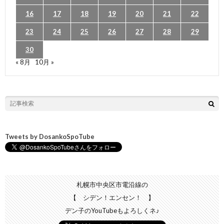
16
17
18
19
20
21
22
23
24
25
26
27
28
29
30
« 8月
10月 »
Tweets by DosankoSpoTube
札幌市中央区市電沿線の
【 シデン！エンセン！ 】
デン子のYouTubeもよろしくネ♪