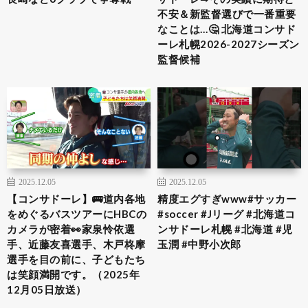
不安＆新監督選びで一番重要
なことは…🤔 北海道コンサド
ーレ札幌2026-2027シーズン
監督候補
2025.12.05
2025.12.05
【コンサドーレ】🚌道内各地
精度エグすぎwww#サッカー
をめぐるバスツアーにHBCの
#soccer #Jリーグ #北海道コ
カメラが密着👀家泉怜依選
ンサドーレ札幌 #北海道 #児
手、近藤友喜選手、木戸柊摩
玉潤 #中野小次郎
選手を目の前に、子どもたち
は笑顔満開です。（2025年
12月05日放送）