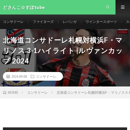
どさんこ☆すぽtube
コンサドーレ
ファイターズ
レバンガ
ウインタースポーツ
ス
北海道コンサドーレ札幌対横浜F・マ
リノス 3-1ハイライト |ルヴァンカッ
プ 2024
2024.09.08
コンサドーレ
コンサドーレ
北海道コンサドーレ札幌対横浜F・マリノス 3-1ハ
HOME