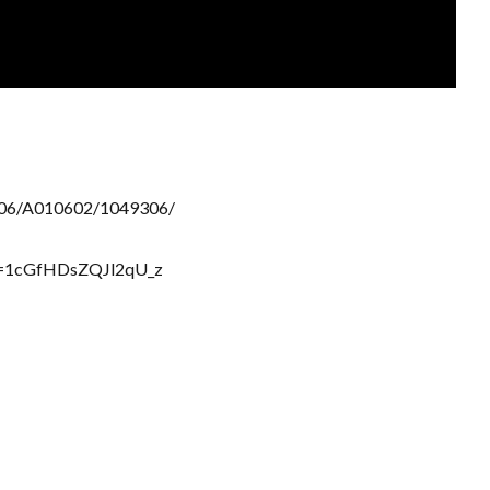
06/A010602/1049306/
=1cGfHDsZQJl2qU_z