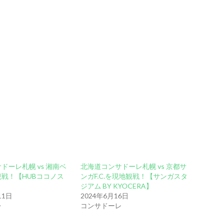
ドーレ札幌 vs 湘南ベ
北海道コンサドーレ札幌 vs 京都サ
戦！【HUBココノス
ンガF.C.を現地観戦！【サンガスタ
ジアム BY KYOCERA】
11日
2024年6月16日
レ
コンサドーレ