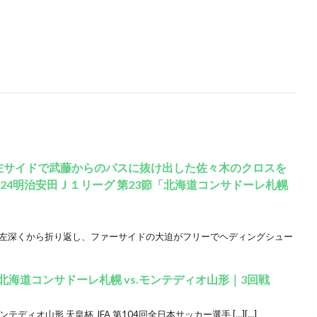
）｜左サイドで武藤からのパスに抜け出した佐々木のクロスを
24明治安田Ｊ１リーグ 第23節「北海道コンサドーレ札幌
A左深くから折り返し、ファーサイドの大迫がフリーでヘディングシュー
北海道コンサドーレ札幌 vs.モンテディオ山形｜3回戦
テディオ山形 天皇杯 JFA 第104回全日本サッカー選手 […][…]