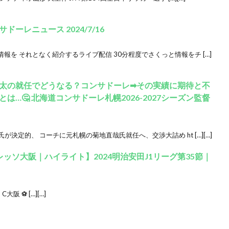
ーレニュース 2024/7/16
を それとなく紹介するライブ配信 30分程度でさくっと情報をチ […]
太の就任でどうなる？コンサドーレ➡︎その実績に期待と不
…🤔 北海道コンサドーレ札幌2026-2027シーズン監督
決定的、 コーチに元札幌の菊地直哉氏就任へ、交渉大詰め ht […][…]
ッソ大阪｜ハイライト】2024明治安田J1リーグ第35節｜
大阪 ⚽ […][…]