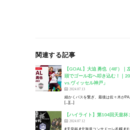
関連する記事
【GOAL】大迫 勇也（48’
頭でゴール右へ叩き込む！｜20
vs.ヴィッセル神戸」
2024.07.13
細かくパスを繋ぎ、最後は佐々木がP
[…][…]
【ハイライト】第104回天皇杯 
2024.07.12
#天皇杯 #北海道コンサドーレ札幌 #モン