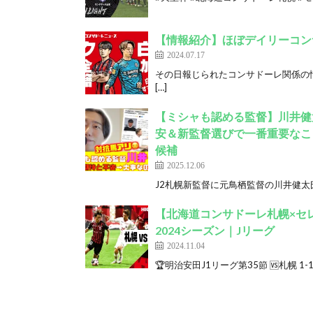
【情報紹介】ほぼデイリーコンサド
2024.07.17
その日報じられたコンサドーレ関係の情報
[…]
【ミシャも認める監督】川井健
安＆新監督選びで一番重要なことは
候補
2025.12.06
J2札幌新監督に元鳥栖監督の川井健太氏が
【北海道コンサドーレ札幌×セレ
2024シーズン｜Jリーグ
2024.11.04
🏆明治安田J1リーグ第35節 🆚札幌 1-1 C