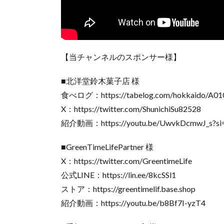
【当チャンネルのスポンサー様】
■北洋堂鈴木菓子店 様
食べログ：https://tabelog.com/hokkaido/A01
X：https://twitter.com/ShunichiSu82528
紹介動画：https://youtu.be/UwvkDcmwJ_s?si
■GreenTimeLifePartner 様
X：https://twitter.com/GreentimeLife
公式LINE：https://lin.ee/8kcSSl1
ストア：https://greentimelif.base.shop
紹介動画：https://youtu.be/b8Bf7I-yzT4