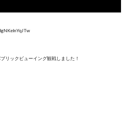
3gNKelnYqJTw
をパブリックビューイング観戦しました！