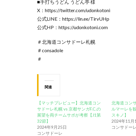
■手打ちうどん うどん亭 様
X：https://twitter.com/udonkotoni
公式LINE：https://lin.ee/TirvUHp
公式HP：https://udonkotoni.com
＃北海道コンサドーレ札幌
＃consadole
＃
関連
【マッチプレビュー】北海道コン
北海道コンサ
サドーレ札幌 vs 京都サンガF.C.の
ルマーレを観
展望を両チームサポが考察【J1第
スキノ】
32節】
2024年11月
2024年9月25日
コンサドー
コンサドーレ