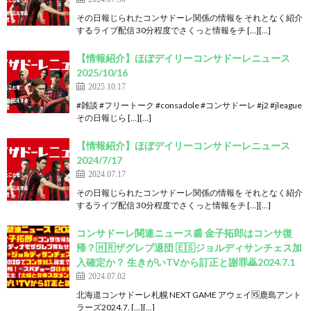
その日報じられたコンサドーレ関係の情報を それとなく紹介
するライブ配信 30分程度でさくっと情報をチ […][…]
【情報紹介】ほぼデイリーコンサドーレニュース
2025/10/16
2025.10.17
#雑談 #フリートーク #consadole #コンサドーレ #j2 #jleague
その日報じら […][…]
【情報紹介】ほぼデイリーコンサドーレニュース
2024/7/17
2024.07.17
その日報じられたコンサドーレ関係の情報を それとなく紹介
するライブ配信 30分程度でさくっと情報をチ […][…]
コンサドーレ関連ニュース📰 金子拓郎はコンサ復
帰？🇭🇷ザグレブ退団 🇪🇸ジョルディサンチェス加
入確定か？ 生きがいTVから訂正と謝罪🙇2024.7.1
2024.07.02
北海道コンサドーレ札幌 NEXT GAME アウェイ🆚鹿島アント
ラーズ2024.7. […][…]