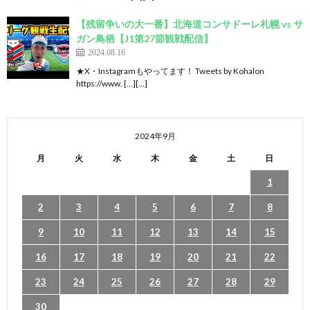
【残留争いの大一番】北海道コンサドーレ札幌 vs サ
ガン鳥栖【J1第27節観戦配信】
2024.08.16
★X・Instagramもやってます！ Tweets by Kohalon
https://www. […][…]
2024年9月
月
火
水
木
金
土
日
1
2
3
4
5
6
7
8
9
10
11
12
13
14
15
16
17
18
19
20
21
22
23
24
25
26
27
28
29
30