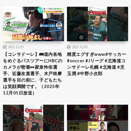
2025.12.05
2025.12.05
【コンサドーレ】🚌道内各地
精度エグすぎwww#サッカー
をめぐるバスツアーにHBCの
#soccer #Jリーグ #北海道コ
カメラが密着👀家泉怜依選
ンサドーレ札幌 #北海道 #児
手、近藤友喜選手、木戸柊摩
玉潤 #中野小次郎
選手を目の前に、子どもたち
は笑顔満開です。（2025年
12月05日放送）