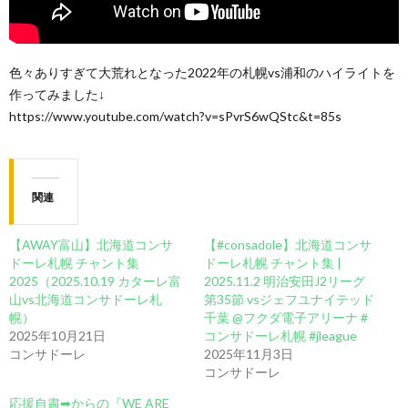
色々ありすぎて大荒れとなった2022年の札幌vs浦和のハイライトを
作ってみました↓
https://www.youtube.com/watch?v=sPvrS6wQStc&t=85s
関連
【AWAY富山】北海道コンサ
【#consadole】北海道コンサ
ドーレ札幌 チャント集
ドーレ札幌 チャント集 |
2025（2025.10.19 カターレ富
2025.11.2 明治安田J2リーグ
山vs北海道コンサドーレ札
第35節 vsジェフユナイテッド
幌）
千葉 @フクダ電子アリーナ #
2025年10月21日
コンサドーレ札幌 #jleague
コンサドーレ
2025年11月3日
コンサドーレ
応援自粛➡︎からの『WE ARE