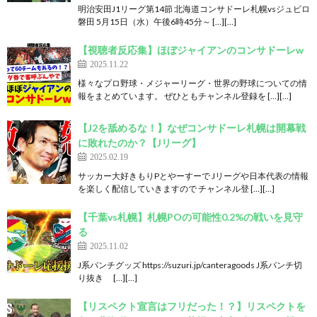
明治安田J1リーグ第14節 北海道コンサドーレ札幌vsジュビロ
磐田 5月15日（水）午後6時45分～ […][…]
【視聴者反応集】ほぼジャイアンのコンサドーレw
2025.11.22
様々なプロ野球・メジャーリーグ・世界の野球についての情
報をまとめています。 ぜひともチャンネル登録を […][…]
【J2を舐めるな！】なぜコンサドーレ札幌は開幕戦
に敗れたのか？【Jリーグ】
2025.02.19
サッカー大好きもりPとやーすーで Jリーグや日本代表の情報
を楽しく配信していきますので チャンネル登 […][…]
【千葉vs札幌】札幌POの可能性0.2%の戦いを見守
る
2025.11.02
J系パンチグッズ https://suzuri.jp/canteragoods J系パンチ切
り抜き […][…]
【リスペクト宣言はフリだった！？】リスペクトを