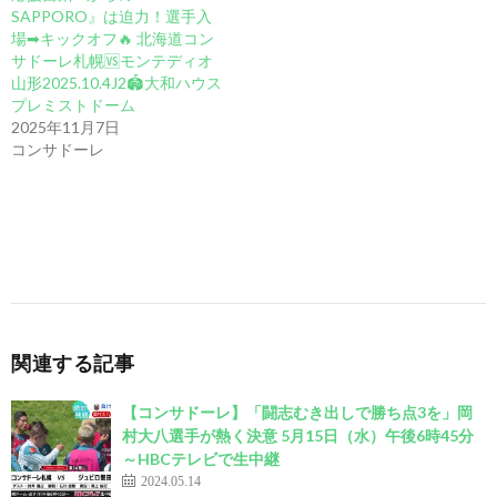
SAPPORO』は迫力！選手入
場➡︎キックオフ🔥 北海道コン
サドーレ札幌🆚モンテディオ
山形2025.10.4J2🏟️大和ハウス
プレミストドーム
2025年11月7日
コンサドーレ
関連する記事
【コンサドーレ】「闘志むき出しで勝ち点3を」岡
村大八選手が熱く決意 5月15日（水）午後6時45分
～HBCテレビで生中継
2024.05.14