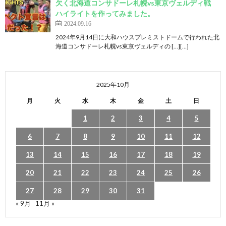
欠く北海道コンサドーレ札幌vs東京ヴェルディ戦
ハイライトを作ってみました。
2024.09.16
2024年9月14日に大和ハウスプレミストドームで行われた北
海道コンサドーレ札幌vs東京ヴェルディの […][…]
2025年10月
月
火
水
木
金
土
日
1
2
3
4
5
6
7
8
9
10
11
12
13
14
15
16
17
18
19
20
21
22
23
24
25
26
27
28
29
30
31
« 9月
11月 »