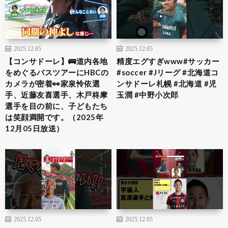
2025.12.05
2025.12.05
【コンサドーレ】🚌道内各地
精度エグすぎwww#サッカー
をめぐるバスツアーにHBCの
#soccer #Jリーグ #北海道コ
カメラが密着👀家泉怜依選
ンサドーレ札幌 #北海道 #児
手、近藤友喜選手、木戸柊摩
玉潤 #中野小次郎
選手を目の前に、子どもたち
は笑顔満開です。（2025年
12月05日放送）
2025.12.05
2025.12.05