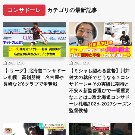
コンサドーレ
カテゴリの最新記事
2025.12.06
2025.12.06
【Jリーグ】北海道コンサドー
【ミシャも認める監督】川井
レ札幌 高嶺朋樹 名古屋や
健太の就任でどうなる？コン
長崎など6クラブで争奪戦
サドーレ➡︎その実績に期待と
不安＆新監督選びで一番重要
なことは…🤔 北海道コンサド
ーレ札幌2026-2027シーズン
監督候補