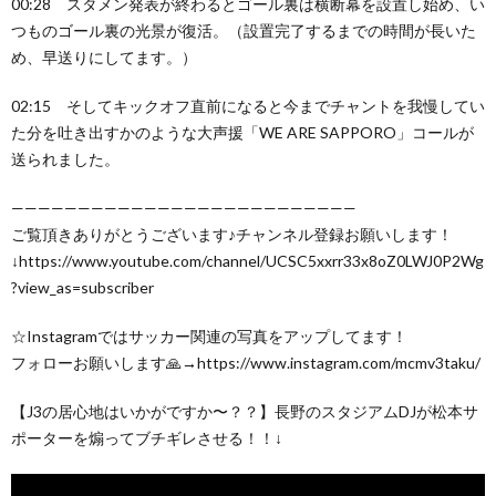
00:28 スタメン発表が終わるとゴール裏は横断幕を設置し始め、い
つものゴール裏の光景が復活。（設置完了するまでの時間が長いた
め、早送りにしてます。）
02:15 そしてキックオフ直前になると今までチャントを我慢してい
た分を吐き出すかのような大声援「WE ARE SAPPORO」コールが
送られました。
——————————————————————————
ご覧頂きありがとうございます♪チャンネル登録お願いします！
↓https://www.youtube.com/channel/UCSC5xxrr33x8oZ0LWJ0P2Wg
?view_as=subscriber
☆Instagramではサッカー関連の写真をアップしてます！
フォローお願いします🙏→https://www.instagram.com/mcmv3taku/
【J3の居心地はいかがですか〜？？】長野のスタジアムDJが松本サ
ポーターを煽ってブチギレさせる！！↓