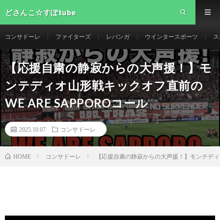
どさんこ☆すぽtube
コンサドーレ
ファイターズ
レバンガ
ウインタースポーツ
ス
【応援自粛の静寂からの大声援！】モ
ンテディオ山形戦キックオフ直前の
WE ARE SAPPOROコール
2025.10.07
コンサドーレ
コンサドーレ
【応援自粛の静寂からの大声援！】モンテディオ山
HOME