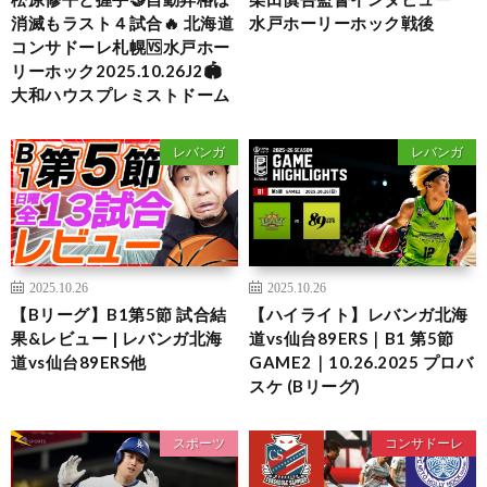
消滅もラスト４試合🔥 北海道
水戸ホーリーホック戦後
コンサドーレ札幌🆚️水戸ホー
リーホック2025.10.26J2🏟️
大和ハウスプレミストドーム
レバンガ
レバンガ
2025.10.26
2025.10.26
【Bリーグ】B1第5節 試合結
【ハイライト】レバンガ北海
果&レビュー | レバンガ北海
道vs仙台89ERS｜B1 第5節
道vs仙台89ERS他
GAME2｜10.26.2025 プロバ
スケ (Bリーグ)
スポーツ
コンサドーレ