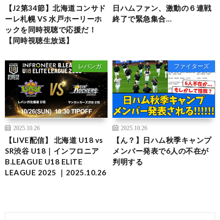
【J2第34節】北海道コンサド
日ハムファン、激動の６連戦
ーレ札幌 VS 水戸ホーリーホ
終了で緊急集合…
ックを同時視聴で応援だ！
【同時視聴生放送】
レバンガ
ファイターズ
2025.10.26
2025.10.26
【LIVE配信】 北海道 U18 vs
【ん？】日ハム秋季キャンプ
SR渋谷 U18｜インフロニア
メンバー発表で6人の不在が
B.LEAGUE U18 ELITE
判明する
LEAGUE 2025 ｜2025.10.26