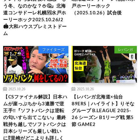
う冬、なのかな？⛄🤔』北海
戸ホーリーホック
道コンサドーレ札幌🆚️水戸ホ
（2025.10.26）試合後
ーリーホック2025.10.26J2
🏟️大和ハウスプレミストドー
ム
ファイターズ
レバンガ
2025.10.26
2025.10.26
【CSファイナル解説】日本ハ
【レバンガ北海道×仙台
ムが崖っぷちから3連勝で逆
89ERS｜ハイライト】りそな
王手‼︎『ソフトバンクは逆転
グループ B.LEAGUE 2025-
の匂いすら出てこない』最終
26 シーズン B1リーグ戦 第5
戦持ち越しでソフトバンクは
節 GAME2
日本シリーズも厳しい戦い
に⁉︎里崎がどこよりも詳しく