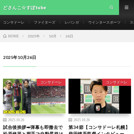
どさんこ☆すぽtube
コンサドーレ
ファイターズ
レバンガ
ウインタースポーツ
ス
2025年
10月
26日
HOME
2025年10月26日
コンサドーレ
コンサドーレ
2025.10.26
2025.10.26
試合後挨拶➡︎弾幕も即撤去で
第34節【コンサドーレ札幌】
松原修平と握手🤝自動昇格は
柴田慎吾監督インタビュー