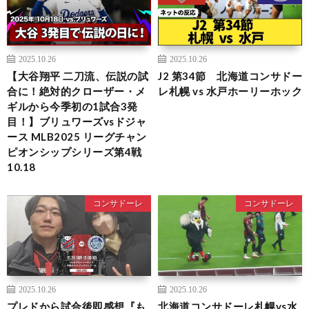
2025.10.26
2025.10.26
【大谷翔平 二刀流、伝説の試
J2 第34節 北海道コンサドー
合に！絶対的クローザー・メ
レ札幌 vs 水戸ホーリーホック
ギルから今季初の1試合3発
目！】ブリュワーズvsドジャ
ース MLB2025 リーグチャン
ピオンシップシリーズ第4戦
10.18
コンサドーレ
コンサドーレ
2025.10.26
2025.10.26
プレドから試合後即感想『も
北海道コンサドーレ札幌vs水